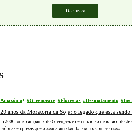
Doe agora
s
Amazônia
Greenpeace
Florestas
Desmatamento
Inst
20 anos da Moratória da Soja: o legado que está send
m 2006, uma campanha do Greenpeace deu inicio ao maior acordo de 
próprias empresas que o assinaram abandonaram o compromisso.