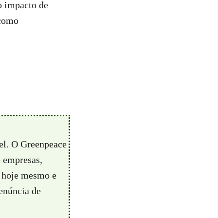
o impacto de
 como
vel. O Greenpeace
e empresas,
hoje mesmo e
enúncia de