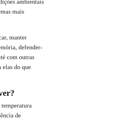
dições ambientais
emas mais
car, manter
emória, defender-
até com outras
 elas do que
ver?
a temperatura
uência de