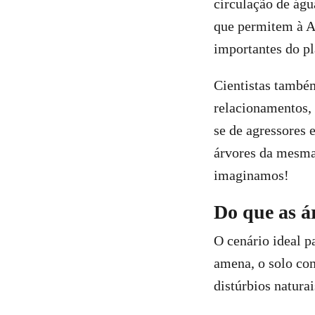
circulação de águ
que permitem à A
importantes do pl
Cientistas també
relacionamentos, 
se de agressores 
árvores da mesma
imaginamos!
Do que as á
O cenário ideal p
amena, o solo com
distúrbios natura