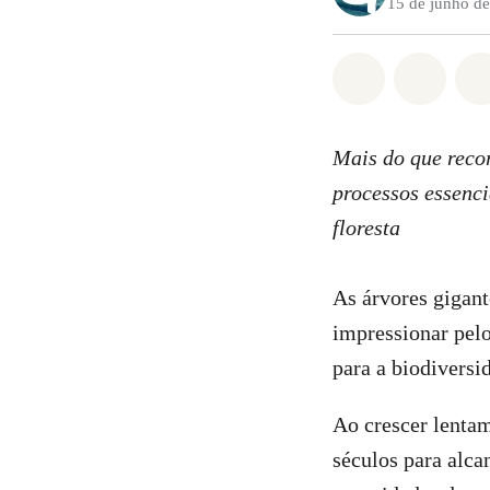
15 de junho d
Compartilha
Compa
Mais do que recor
processos essenci
floresta
As árvores gigant
impressionar pel
para a biodiversi
Ao crescer lentam
séculos para alca