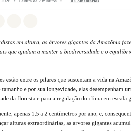
e 2026
•
Leitura de 2 minutos
•
0 Comentários
do em Whatsapp
rtilhado em Facebook
Compartilhado em Twitter
Compartilhe por Email
Compartilhe em Bluesky
distas em altura, as árvores gigantes da Amazônia faz
ais que ajudam a manter a biodiversidade e o equilíbri
es estão entre os pilares que sustentam a vida na Amaz
o tamanho e por sua longevidade, elas desempenham um
dade da floresta e para a regulação do clima em escala g
ente, apenas 1,5 a 2 centímetros por ano, e, conseque
nçar alturas extraordinárias, as árvores gigantes acum