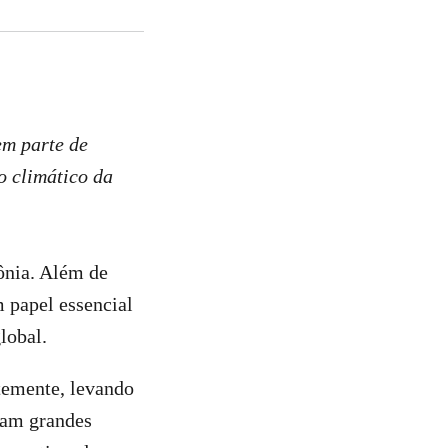
em parte de
o climático da
ônia. Além de
 papel essencial
lobal.
ntemente, levando
ulam grandes