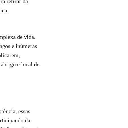
ra retirar da
ica.
mplexa de vida.
ungos e inúmeras
plicarem,
abrigo e local de
tência, essas
rticipando da