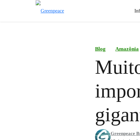
In
Blog
Amazônia
Muito
impor
gigan
Greenpeace Br