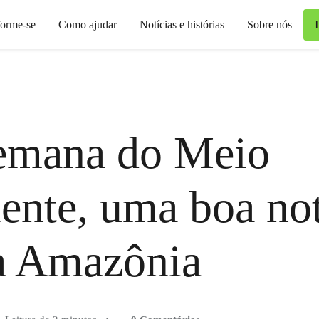
forme-se
Como ajudar
Notícias e histórias
Sobre nós
emana do Meio
nte, uma boa not
a Amazônia