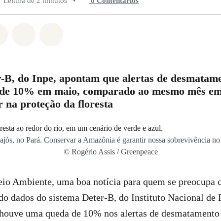
Leitura de 2 minutos
•
0 Comentários
do em Whatsapp
rtilhado em Facebook
Compartilhado em Twitter
Compartilhe por Email
Compartilhe em Bluesky
-B, do Inpe, apontam que alertas de desmatam
 de 10% em maio, comparado ao mesmo mês em
 na proteção da floresta
ajós, no Pará. Conservar a Amazônia é garantir nossa sobrevivência no 
© Rogério Assis / Greenpeace
o Ambiente, uma boa notícia para quem se preocupa c
o dados do sistema Deter-B, do Instituto Nacional de 
, houve uma queda de 10% nos alertas de desmatament