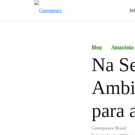
In
Blog
Amazônia
Na S
Ambie
para 
Greenpeace Brasil