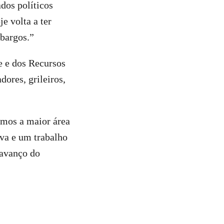
dos políticos
e volta a ter
mbargos.”
e e dos Recursos
dores, grileiros,
amos a maior área
iva e um trabalho
 avanço do