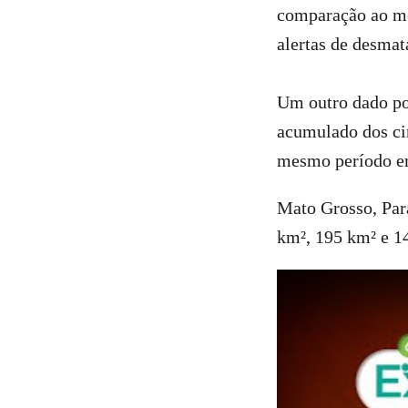
comparação ao me
alertas de desma
Um outro dado po
acumulado dos ci
mesmo período e
Mato Grosso, Par
km², 195 km² e 1