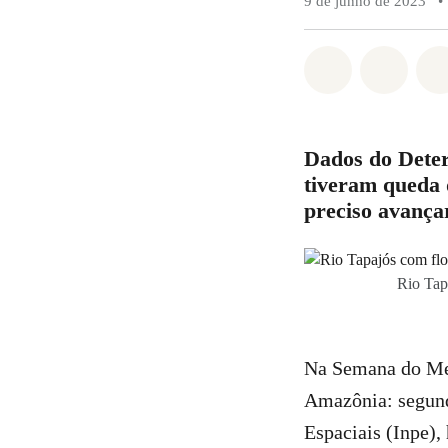
9 de junho de 2023
•
Compartilha
Compa
Dados do Deter
tiveram queda
preciso avançar
Rio Tap
Na Semana do Mei
Amazônia: segund
Espaciais (Inpe)