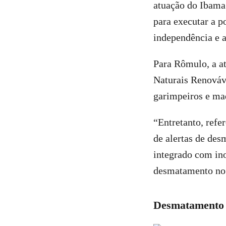
atuação do Ibama 
para executar a p
independência e a
Para Rômulo, a a
Naturais Renováve
garimpeiros e mad
“Entretanto, refe
de alertas de des
integrado com ino
desmatamento no 
Desmatamento 