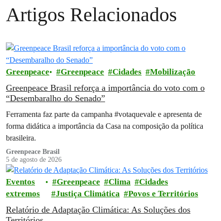
Artigos Relacionados
Greenpeace
Greenpeace
Cidades
Mobilização
Greenpeace Brasil reforça a importância do voto com o
“Desembaralho do Senado”
Ferramenta faz parte da campanha #votaquevale e apresenta de
forma didática a importância da Casa na composição da política
brasileira.
Greenpeace Brasil
5 de agosto de 2026
Eventos
Greenpeace
Clima
Cidades
extremos
Justiça Climática
Povos e Territórios
Relatório de Adaptação Climática: As Soluções dos
Territórios