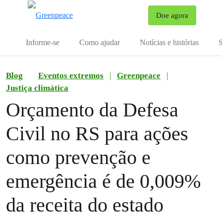
Mu
Doe agora
Menu
Informe-se
Como ajudar
Notícias e histórias
S
Blog
Eventos extremos
|
Greenpeace
|
Justiça climática
Orçamento da Defesa
Civil no RS para ações
como prevenção e
emergência é de 0,009%
da receita do estado