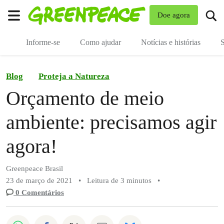
Mu
Doe agora
Menu
Informe-se
Como ajudar
Notícias e histórias
S
Blog
Proteja a Natureza
Orçamento de meio
ambiente: precisamos agir
agora!
Greenpeace Brasil
23 de março de 2021
•
Leitura de 3 minutos
•
0 Comentários