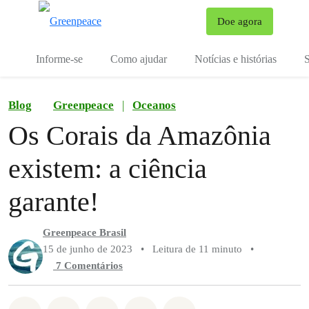
Mu
Doe agora
Menu
Informe-se
Como ajudar
Notícias e histórias
S
Blog
Greenpeace
|
Oceanos
Os Corais da Amazônia
existem: a ciência
garante!
Greenpeace Brasil
15 de junho de 2023
•
Leitura de 11 minuto
•
7 Comentários