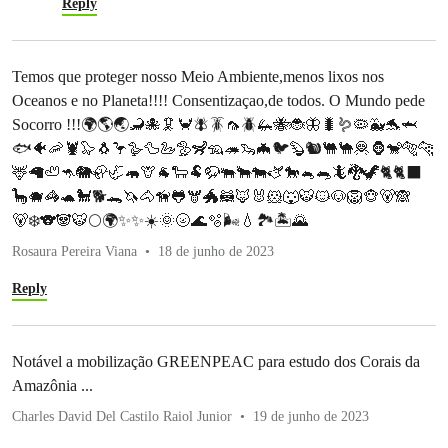
Reply
Temos que proteger nosso Meio Ambiente,menos lixos nos
Oceanos e no Planeta!!!! Consentizaçao,de todos. O Mundo pede
Socorro !!!🌍🌎🌏🦂🐙🦑🦀🪰🪳🦟🪲🦗🐝🐞🦋🐛🪱🦠🐳🐬🦈
🐟🐠🦐🦞🦭🐧🦩🪿🦆🦢🦤🦨🦡🦔🦦🦇🐦🦫🐿️🐫🐪🦧🦍🐒🐅🐆
🦌🦙🦥🦘🐘🦣🦏🦛🦒🐐🐑🐏🦬🐃🐂🐄🫏🐎🐁🐀🦎🐉🦖🐈🐈‍⬛
🦕🐗🦓🐢🐩🐕🐊🦄🐴🦮🐸🫎🐲🦝🦊🐰🐹🐺🐯🐱🐶🦁🐵🐻🙈
🐻‍❄️🐨🐼🐯🌕🌍✨✨☀️🌞🌝🌊🫧🌬️💧🏞️🏝️🌄
Rosaura Pereira Viana
18 de junho de 2023
Reply
Notável a mobilização GREENPEAC para estudo dos Corais da
Amazônia ...
Charles David Del Castilo Raiol Junior
19 de junho de 2023