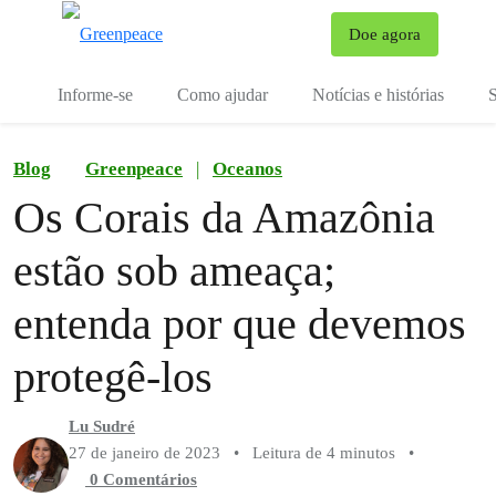
Mu
Doe agora
Menu
Informe-se
Como ajudar
Notícias e histórias
S
Blog
Greenpeace
|
Oceanos
Os Corais da Amazônia
estão sob ameaça;
entenda por que devemos
protegê-los
Lu Sudré
27 de janeiro de 2023
•
Leitura de 4 minutos
•
0 Comentários