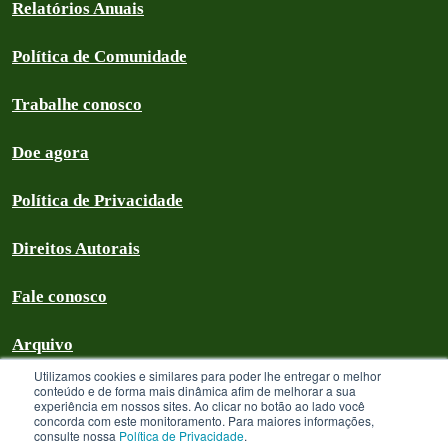
Relatórios Anuais
Política de Comunidade
Trabalhe conosco
Doe agora
Política de Privacidade
Direitos Autorais
Fale conosco
Arquivo
Utilizamos cookies e similares para poder lhe entregar o melhor
conteúdo e de forma mais dinâmica afim de melhorar a sua
experiência em nossos sites. Ao clicar no botão ao lado você
concorda com este monitoramento. Para maiores informações,
Greenpeace Brasil 2026
consulte nossa
Política de Privacidade
.