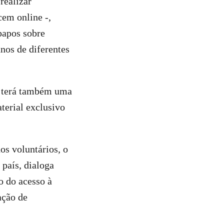
realizar
cem online -,
papos sobre
nos de diferentes
terá também uma
terial exclusivo
os voluntários, o
 país, dialoga
o do acesso à
ação de