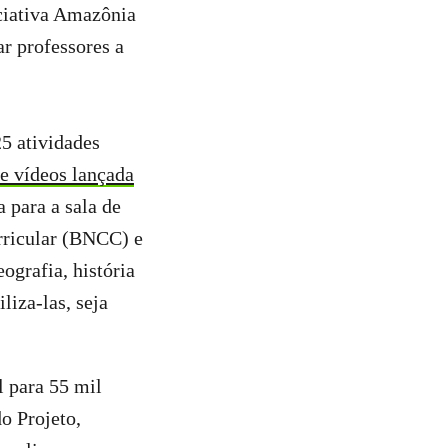
iciativa Amazônia
ar professores a
5 atividades
e vídeos lançada
 para a sala de
rricular (BNCC) e
eografia, história
liza-las, seja
l para 55 mil
o Projeto,