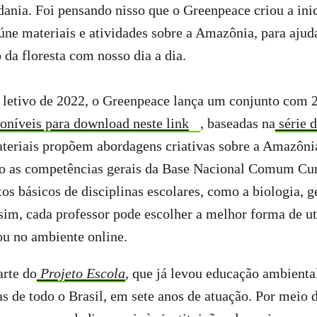
ania. Foi pensando nisso que o Greenpeace criou a in
úne materiais e atividades sobre a Amazônia, para ajud
o da floresta com nosso dia a dia.
o letivo de 2022, o Greenpeace lança um conjunto com 2
oníveis para download neste link
, baseadas na
série d
ateriais propõem abordagens criativas sobre a Amazônia
do as competências gerais da Base Nacional Comum Cu
tos básicos de disciplinas escolares, como a biologia, g
im, cada professor pode escolher a melhor forma de uti
ou no ambiente online.
arte do
Projeto Escola
, que já levou educação ambienta
s de todo o Brasil, em sete anos de atuação. Por meio d