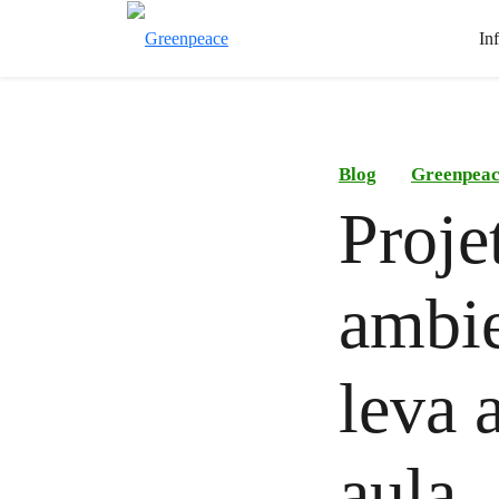
In
Blog
Greenpea
Proje
ambie
leva a
aula