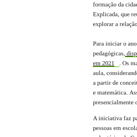
formação da cidad
Explicada, que re
explorar a relaçã
Para iniciar o an
pedagógicas,
disp
em 2021
. Os m
aula, consideran
a partir de concei
e matemática. Ass
presencialmente 
A iniciativa faz p
pessoas em escola