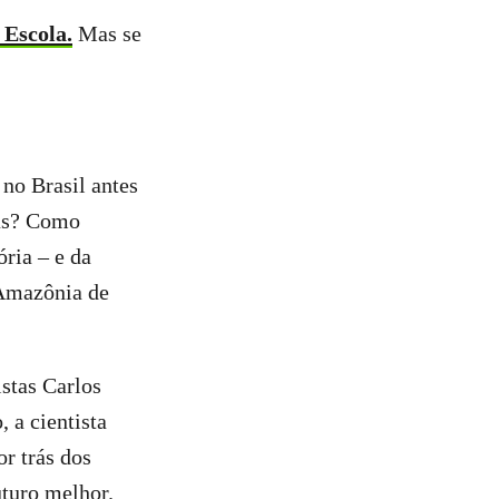
 Escola.
Mas se
no Brasil antes
cas? Como
ria – e da
 Amazônia de
istas Carlos
 a cientista
r trás dos
turo melhor.