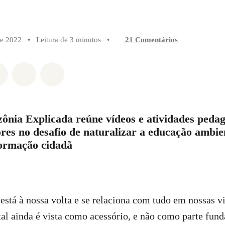
de 2022
•
Leitura de 3 minutos
•
21 Comentários
do em Whatsapp
rtilhado em Facebook
Compartilhado em Twitter
Compartilhe por Email
Compartilhe em Bluesky
zônia Explicada reúne vídeos e atividades pedag
ores no desafio de naturalizar a educação ambi
ormação cidadã
stá à nossa volta e se relaciona com tudo em nossas vi
al ainda é vista como acessório, e não como parte fun