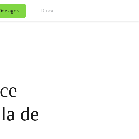
Doe agora
Bus
ce
ala de