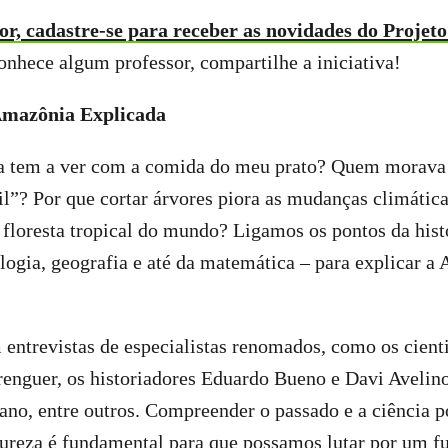
or, cadastre-se para receber as novidades do Projeto
onhece algum professor, compartilhe a iniciativa!
 Amazônia Explicada
 tem a ver com a comida do meu prato? Quem morava 
sil”? Por que cortar árvores piora as mudanças climáti
floresta tropical do mundo? Ligamos os pontos da histó
logia, geografia e até da matemática – para explicar a
 entrevistas de especialistas renomados, como os cient
enguer, os historiadores Eduardo Bueno e Davi Avelino,
ano, entre outros. Compreender o passado e a ciência po
ureza é fundamental para que possamos lutar por um fu