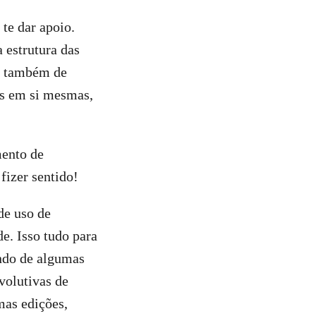
 te dar apoio.
 estrutura das
 e também de
as em si mesmas,
mento de
 fizer sentido!
de uso de
de. Isso tudo para
ndo de algumas
volutivas de
mas edições,