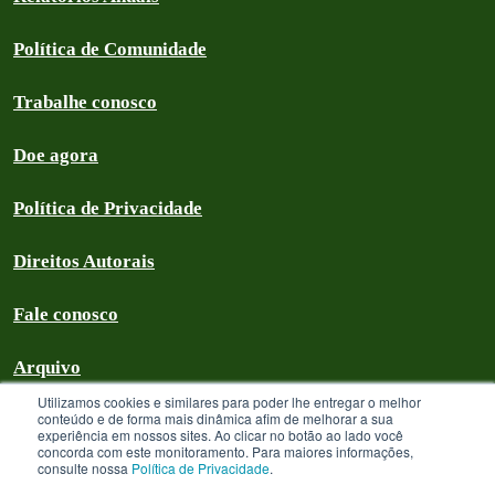
Política de Comunidade
Trabalhe conosco
Doe agora
Política de Privacidade
Direitos Autorais
Fale conosco
Arquivo
Utilizamos cookies e similares para poder lhe entregar o melhor
conteúdo e de forma mais dinâmica afim de melhorar a sua
experiência em nossos sites. Ao clicar no botão ao lado você
concorda com este monitoramento. Para maiores informações,
Greenpeace Brasil 2026
consulte nossa
Política de Privacidade
.
Greenpeace Brasil - CNPJ 64.711.062/0001-94 - é uma Associação civil