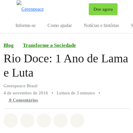
Mu
Doe agora
Menu
Informe-se
Como ajudar
Notícias e histórias
S
Blog
Transforme a Sociedade
Rio Doce: 1 Ano de Lama
e Luta
Greenpeace Brasil
4 de novembro de 2016
•
Leitura de 3 minutos
•
0 Comentários
Compartilhado em Whatsapp
Compartilhado em Facebook
Compartilhado em Twitter
Compartilhe por Email
Compartilhe em Blue