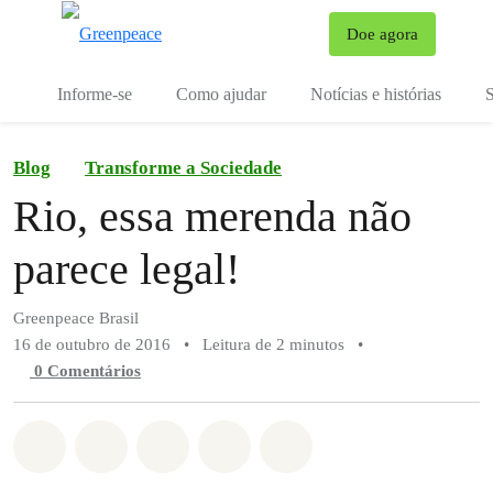
Mu
Doe agora
Menu
Informe-se
Como ajudar
Notícias e histórias
S
Blog
Transforme a Sociedade
Rio, essa merenda não
parece legal!
Greenpeace Brasil
16 de outubro de 2016
•
Leitura de 2 minutos
•
0 Comentários
Compartilhado em Whatsapp
Compartilhado em Facebook
Compartilhado em Twitter
Compartilhe por Email
Compartilhe em Blue