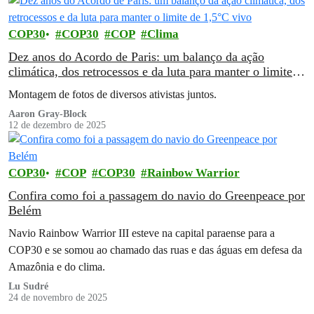
COP30
COP30
COP
Clima
Dez anos do Acordo de Paris: um balanço da ação
climática, dos retrocessos e da luta para manter o limite
de 1,5°C vivo
Montagem de fotos de diversos ativistas juntos.
Aaron Gray-Block
12 de dezembro de 2025
COP30
COP
COP30
Rainbow Warrior
Confira como foi a passagem do navio do Greenpeace por
Belém
Navio Rainbow Warrior III esteve na capital paraense para a
COP30 e se somou ao chamado das ruas e das águas em defesa da
Amazônia e do clima.
Lu Sudré
24 de novembro de 2025