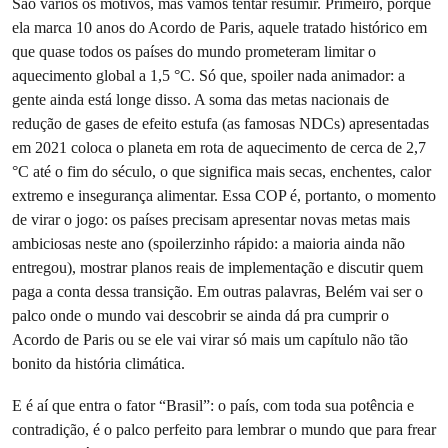
São vários os motivos, mas vamos tentar resumir. Primeiro, porque
ela marca 10 anos do Acordo de Paris, aquele tratado histórico em
que quase todos os países do mundo prometeram limitar o
aquecimento global a 1,5 °C. Só que, spoiler nada animador: a
gente ainda está longe disso. A soma das metas nacionais de
redução de gases de efeito estufa (as famosas NDCs) apresentadas
em 2021 coloca o planeta em rota de aquecimento de cerca de 2,7
°C até o fim do século, o que significa mais secas, enchentes, calor
extremo e insegurança alimentar. Essa COP é, portanto, o momento
de virar o jogo: os países precisam apresentar novas metas mais
ambiciosas neste ano (spoilerzinho rápido: a maioria ainda não
entregou), mostrar planos reais de implementação e discutir quem
paga a conta dessa transição. Em outras palavras, Belém vai ser o
palco onde o mundo vai descobrir se ainda dá pra cumprir o
Acordo de Paris ou se ele vai virar só mais um capítulo não tão
bonito da história climática.
E é aí que entra o fator “Brasil”: o país, com toda sua potência e
contradição, é o palco perfeito para lembrar o mundo que para frear