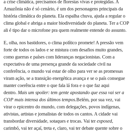
a crise climática, precisamos de florestas vivas e protegidas. A
Amazônia não é só cenário, é um dos personagens principais da
história climática do planeta. Ela espalha chuva, ajuda a regular o
clima global e abriga a maior biodiversidade do planeta. Ter a COP
ali é tipo dar o microfone pra quem realmente entende do assunto.
E, olha, nos bastidores, o clima político promete! A pressão vem
forte de todos os lados e se mistura com desafios muito grandes,
como guerras e países com lideranças negacionistas. Com a
expectativa de uma presença grande da sociedade civil na
conferência, o mundo vai estar de olho para ver se as promessas
viram ação, se a transição energética avança e se o país consegue
manter coerência entre o que fala lá fora e o que faz aqui
dentro.
Mais um spoiler: tem gente apostando que essa vai ser a
COP mais intensa dos últimos tempos.
Belém, por sua vez, vai
virar o epicentro do mundo, com delegações, povos indígenas,
ativistas, artistas e jornalistas de todos os cantos. A cidade vai
transbordar diversidade, sotaques e trocas. Vai ter
exposed
,
carimbó, vai ter açaí, treta e, claro, vai ter debate quente sobre o