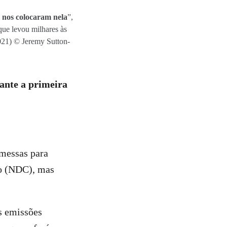
 nos colocaram nela
”,
que levou milhares às
021) © Jeremy Sutton-
ante a primeira
omessas para
do (NDC), mas
s emissões