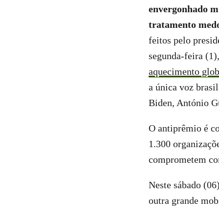
envergonhado m
tratamento medon
feitos pelo presi
segunda-feira (1)
aquecimento glob
a única voz brasi
Biden, António Gu
O antiprêmio é c
1.300 organizaçõe
comprometem co
Neste sábado (06)
outra grande mobi