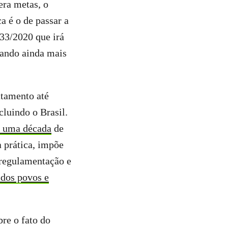
era metas, o
ca é o de passar a
633/2020 que irá
lando ainda mais
atamento até
cluindo o Brasil.
s uma década
de
 prática, impõe
sregulamentação e
 dos povos e
bre o fato do