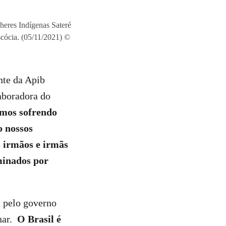
heres Indígenas Sateré
cócia. (05/11/2021) ©
nte da Apib
laboradora do
mos sofrendo
o nossos
s irmãos e irmãs
minados por
a pelo governo
har.
O Brasil é