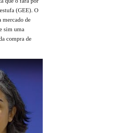
za que o fará por
 estufa (GEE). O
ia mercado de
 e sim uma
 da compra de