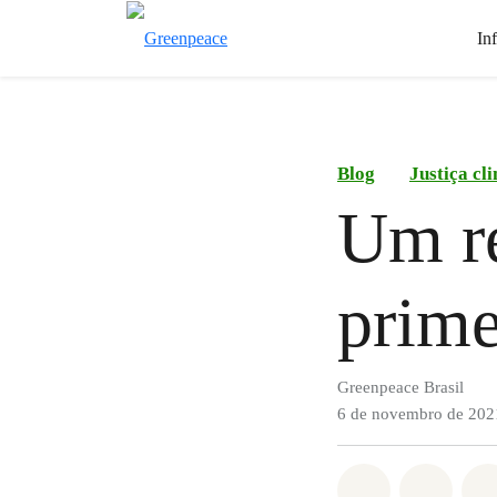
In
Blog
Justiça cl
Um re
prim
Greenpeace Brasil
6 de novembro de 202
Compartilha
Compa