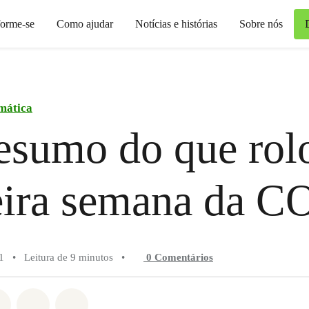
forme-se
Como ajudar
Notícias e histórias
Sobre nós
imática
sumo do que rol
eira semana da C
1
•
Leitura de 9 minutos
•
0 Comentários
do em Whatsapp
rtilhado em Facebook
Compartilhado em Twitter
Compartilhe por Email
Compartilhe em Bluesky