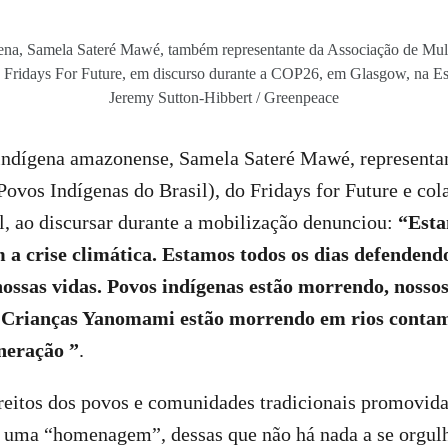
gena, Samela Sateré Mawé, também representante da Associação de Mul
idays For Future, em discurso durante a COP26, em Glasgow, na Es
Jeremy Sutton-Hibbert / Greenpeace
 indígena amazonense, Samela Sateré Mawé, representa
Povos Indígenas do Brasil), do Fridays for Future e co
, ao discursar durante a mobilização denunciou:
“Esta
m a crise climática. Estamos todos os dias defendend
nossas vidas. Povos indígenas estão morrendo, nosso
 Crianças Yanomami estão morrendo em rios conta
neração ”
.
ireitos dos povos e comunidades tradicionais promovid
 uma “homenagem”, dessas que não há nada a se orgul