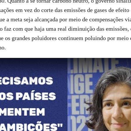
030. Quanto a se tornar carbono neutro, o governo sinali
ções em vez do corte das emissões de gases de efeito
 que a meta seja alcançada por meio de compensações v
ão faz com que haja uma real diminuição das emissões,
ue os grandes poluidores continuem poluindo por meio
ono.