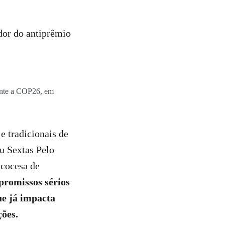
edor do antiprêmio
rante a COP26, em
e tradicionais de
ou Sextas Pelo
scocesa de
promissos sérios
que já impacta
ções.