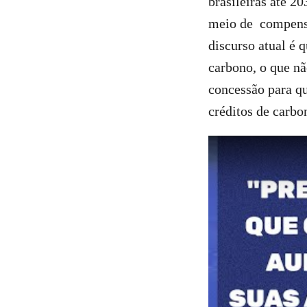
brasileiras até 2
meio de compensa
discurso atual é
carbono, o que n
concessão para q
créditos de carb