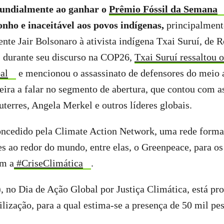
undialmente ao ganhar o
Prêmio Fóssil da Semana
ho e inaceitável aos povos indígenas,
principalment
dente Jair Bolsonaro à ativista indígena Txai Suruí, de 
, durante seu discurso na COP26,
Txai Suruí ressaltou o
al
e mencionou o assassinato de defensores do meio 
leira a falar no segmento de abertura, que contou com a
terres, Angela Merkel e outros líderes globais.
oncedido pela Climate Action Network, uma rede forma
s ao redor do mundo, entre elas, o Greenpeace, para os
m a
#CriseClimática
.
, no Dia de Ação Global por Justiça Climática, está 
lização, para a qual estima-se a presença de 50 mil pe