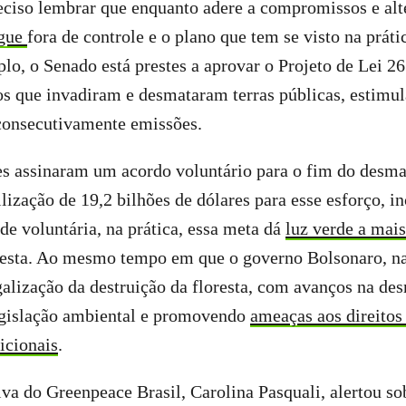
eciso lembrar que enquanto adere a compromissos e alt
egue
fora de controle e o plano que tem se visto na práti
lo, o Senado está prestes a aprovar o Projeto de Lei 2
ros que invadiram e desmataram terras públicas, estimu
consecutivamente emissões.
es assinaram um acordo voluntário para o fim do desm
ização de 19,2 bilhões de dólares para esse esforço, in
de voluntária, na prática, essa meta dá
luz verde a mai
oresta. Ao mesmo tempo em que o governo Bolsonaro, na
galização da destruição da floresta, com avanços na de
legislação ambiental e promovendo
ameaças aos direitos
icionais
.
iva do Greenpeace Brasil, Carolina Pasquali, alertou so