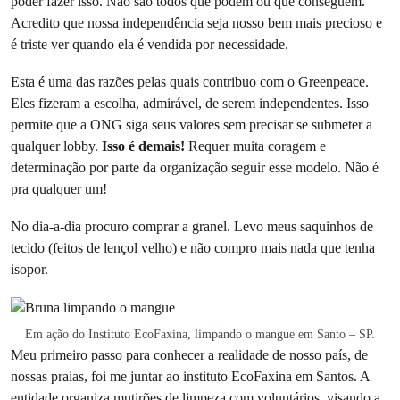
poder fazer isso. Não são todos que podem ou que conseguem.
Acredito que nossa independência seja nosso bem mais precioso e
é triste ver quando ela é vendida por necessidade.
Esta é uma das razões pelas quais contribuo com o Greenpeace.
Eles fizeram a escolha, admirável, de serem independentes. Isso
permite que a ONG siga seus valores sem precisar se submeter a
qualquer lobby.
Isso é demais!
Requer muita coragem e
determinação por parte da organização seguir esse modelo. Não é
pra qualquer um!
No dia-a-dia procuro comprar a granel. Levo meus saquinhos de
tecido (feitos de lençol velho) e não compro mais nada que tenha
isopor.
Em ação do Instituto EcoFaxina, limpando o mangue em Santo – SP.
Meu primeiro passo para conhecer a realidade de nosso país, de
nossas praias, foi me juntar ao instituto EcoFaxina em Santos. A
entidade organiza mutirões de limpeza com voluntários, visando a