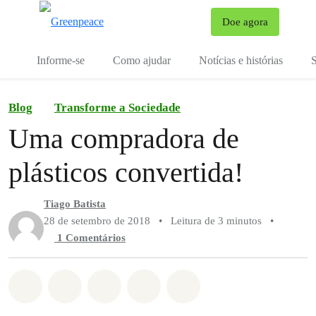
Mu
Doe agora
Menu
Informe-se
Como ajudar
Notícias e histórias
S
Blog
Transforme a Sociedade
Uma compradora de
plásticos convertida!
Tiago Batista
28 de setembro de 2018
•
Leitura de 3 minutos
•
1 Comentários
Compartilhado em Whatsapp
Compartilhado em Facebook
Compartilhado em Twitter
Compartilhe por Email
Compartilhe em Blue