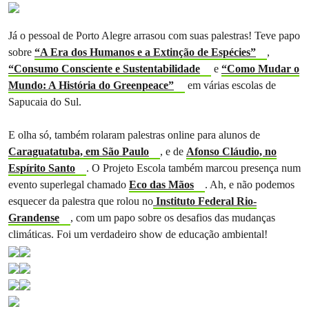
Já o pessoal de Porto Alegre arrasou com suas palestras! Teve papo
sobre
“A Era dos Humanos e a Extinção de Espécies”
,
“Consumo Consciente e Sustentabilidade
e
“Como Mudar o
Mundo: A História do Greenpeace”
em várias escolas de
Sapucaia do Sul.
E olha só, também rolaram palestras online para alunos de
Caraguatatuba, em São Paulo
, e de
Afonso Cláudio, no
Espírito Santo
. O Projeto Escola também marcou presença num
evento superlegal chamado
Eco das Mãos
. Ah, e não podemos
esquecer da palestra que rolou no
Instituto Federal Rio-
Grandense
, com um papo sobre os desafios das mudanças
climáticas. Foi um verdadeiro show de educação ambiental!