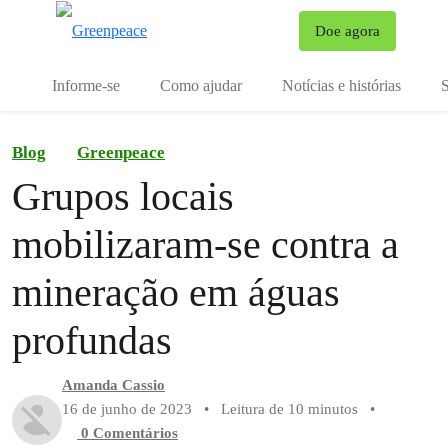
Mu
Doe agora
Menu
Informe-se
Como ajudar
Notícias e histórias
S
Blog
Greenpeace
Grupos locais
mobilizaram-se contra a
mineração em águas
profundas
Amanda Cassio
16 de junho de 2023
•
Leitura de 10 minutos
•
0 Comentários