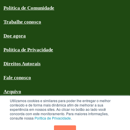
Política de Comunidade
Trabalhe conosco
Doe agora
Política de Privacidade
Direitos Autorais
Fale conosco
Arquivo
Utilizamos cookies e similares para poder lhe entregar o melhor
conteúdo e de forma mais dinâmica afim de melhorar a sua
experiência em nossos sites. Ao clicar no botão ao lado você
concorda com este monitoramento. Para maiores informações,
Greenpeace Brasil 2026
consulte nossa
Política de Privacidade
.
Greenpeace Brasil - CNPJ 64.711.062/0001-94 - é uma Associação civil
sem fins lucrativos que goza de isenção com relação aos tributos federais