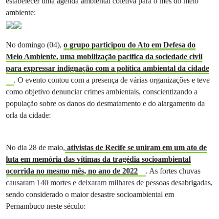
estabelecer uma agenda ambiental coletiva para o mês do meio
ambiente:
No domingo (04),
o grupo participou do Ato em Defesa do
Meio Ambiente, uma mobilização pacífica da sociedade civil
para expressar indignação com a política ambiental da cidade
. O evento contou com a presença de várias organizações e teve
como objetivo denunciar crimes ambientais, conscientizando a
população sobre os danos do desmatamento e do alargamento da
orla da cidade:
No dia 28 de maio,
ativistas de Recife se uniram em um ato de
luta em memória das vítimas da tragédia socioambiental
ocorrida no mesmo mês, no ano de 2022
. As fortes chuvas
causaram 140 mortes e deixaram milhares de pessoas desabrigadas,
sendo considerado o maior desastre socioambiental em
Pernambuco neste século: