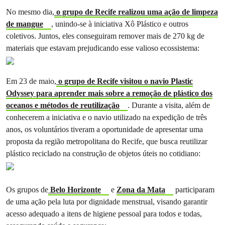
No mesmo dia,
o grupo de Recife realizou uma ação de limpeza
de mangue
, unindo-se à iniciativa Xô Plástico e outros
coletivos. Juntos, eles conseguiram remover mais de 270 kg de
materiais que estavam prejudicando esse valioso ecossistema:
Em 23 de maio,
o grupo de Recife visitou o navio Plastic
Odyssey para aprender mais sobre a remoção de plástico dos
oceanos e métodos de reutilização
. Durante a visita, além de
conhecerem a iniciativa e o navio utilizado na expedição de três
anos, os voluntários tiveram a oportunidade de apresentar uma
proposta da região metropolitana do Recife, que busca reutilizar
plástico reciclado na construção de objetos úteis no cotidiano:
Os grupos de
Belo Horizonte
e
Zona da Mata
participaram
de uma ação pela luta por dignidade menstrual, visando garantir
acesso adequado a itens de higiene pessoal para todos e todas,