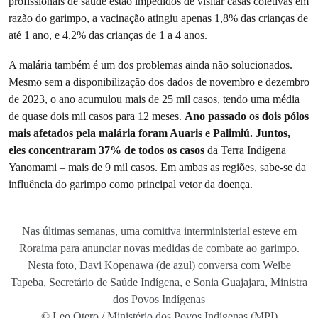
profissionais de saúde estão impedidos de visitar casas coletivas em
razão do garimpo, a vacinação atingiu apenas 1,8% das crianças de
até 1 ano, e 4,2% das crianças de 1 a 4 anos.
A malária também é um dos problemas ainda não solucionados.
Mesmo sem a disponibilização dos dados de novembro e dezembro
de 2023, o ano acumulou mais de 25 mil casos, tendo uma média
de quase dois mil casos para 12 meses.
Ano passado os dois pólos
mais afetados pela malária foram Auaris e Palimiú. Juntos,
eles concentraram 37% de todos os casos
da Terra Indígena
Yanomami – mais de 9 mil casos. Em ambas as regiões, sabe-se da
influência do garimpo como principal vetor da doença.
Nas últimas semanas, uma comitiva interministerial esteve em
Roraima para anunciar novas medidas de combate ao garimpo.
Nesta foto, Davi Kopenawa (de azul) conversa com Weibe
Tapeba, Secretário de Saúde Indígena, e Sonia Guajajara, Ministra
dos Povos Indígenas
© Leo Otero / Ministério dos Povos Indígenas (MPI)