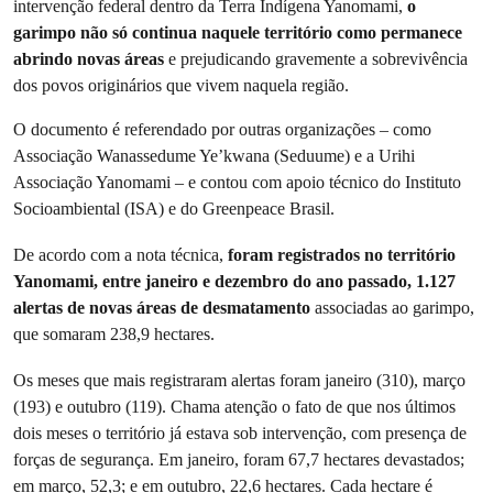
intervenção federal dentro da Terra Indígena Yanomami,
o
garimpo não só continua naquele território como permanece
abrindo novas áreas
e prejudicando gravemente a sobrevivência
dos povos originários que vivem naquela região.
O documento é referendado por outras organizações – como
Associação Wanassedume Ye’kwana (Seduume) e a Urihi
Associação Yanomami – e contou com apoio técnico do Instituto
Socioambiental (ISA) e do Greenpeace Brasil.
De acordo com a nota técnica,
foram registrados no território
Yanomami, entre janeiro e dezembro do ano passado, 1.127
alertas de novas áreas de desmatamento
associadas ao garimpo,
que somaram 238,9 hectares.
Os meses que mais registraram alertas foram janeiro (310), março
(193) e outubro (119). Chama atenção o fato de que nos últimos
dois meses o território já estava sob intervenção, com presença de
forças de segurança. Em janeiro, foram 67,7 hectares devastados;
em março, 52,3; e em outubro, 22,6 hectares. Cada hectare é