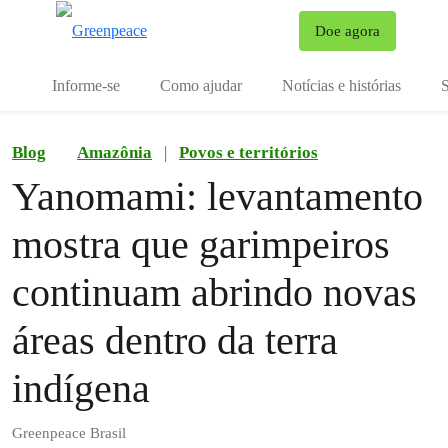
Mu
Doe agora
Menu
Informe-se
Como ajudar
Notícias e histórias
S
Blog
Amazônia
|
Povos e territórios
Yanomami: levantamento
mostra que garimpeiros
continuam abrindo novas
áreas dentro da terra
indígena
Greenpeace Brasil