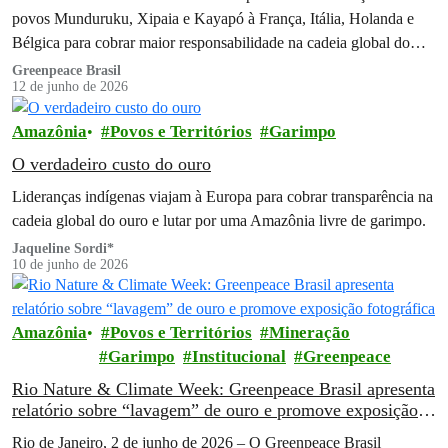
povos Munduruku, Xipaia e Kayapó à França, Itália, Holanda e
Bélgica para cobrar maior responsabilidade na cadeia global do
ouro brasileiro
Greenpeace Brasil
12 de junho de 2026
Amazônia
Povos e Territórios
Garimpo
O verdadeiro custo do ouro
Lideranças indígenas viajam à Europa para cobrar transparência na
cadeia global do ouro e lutar por uma Amazônia livre de garimpo.
Jaqueline Sordi*
10 de junho de 2026
Amazônia
Povos e Territórios
Mineração
Garimpo
Institucional
Greenpeace
Rio Nature & Climate Week: Greenpeace Brasil apresenta
relatório sobre “lavagem” de ouro e promove exposição
fotográfica
Rio de Janeiro, 2 de junho de 2026 – O Greenpeace Brasil