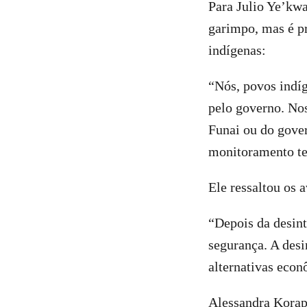
Para Julio Ye’kwa
garimpo, mas é pr
indígenas:
“Nós, povos indíg
pelo governo. Nos
Funai ou do gove
monitoramento te
Ele ressaltou os 
“Depois da desint
segurança. A desi
alternativas econ
Alessandra Korap