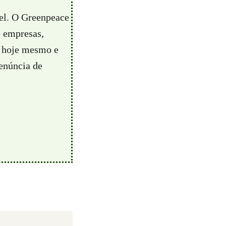
vel. O Greenpeace
e empresas,
hoje mesmo e
enúncia de