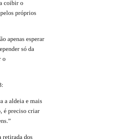
 coibir o
pelos próprios
não apenas esperar
depender só da
r o
3:
a a aldeia e mais
 é preciso criar
ens.”
 retirada dos