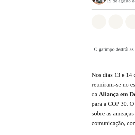
19 de agosto 
Compartilha
Compa
O garimpo destrói as 
Nos dias 13 e 14
reuniram-se no es
da
Aliança em De
para a COP 30. O 
sobre as ameaças 
comunicação, com 