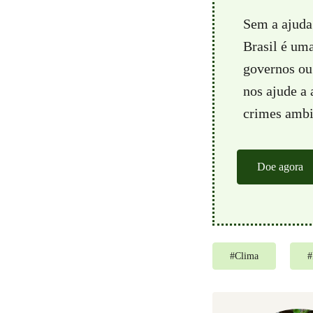
Sem a ajuda
Brasil é um
governos ou 
nos ajude a
crimes ambie
Doe agora
#
Clima
#