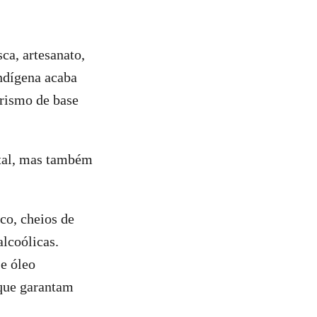
a, artesanato,
ndígena acaba
urismo de base
ntal, mas também
co, cheios de
alcoólicas.
e óleo
 que garantam