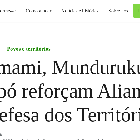
forme-se
Como ajudar
Notícias e histórias
Sobre nós
|
Povos e territórios
mami, Munduruk
ó reforçam Alia
fesa dos Territór
z