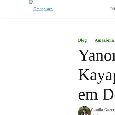
In
Blog
Amazônia
Yano
Kayap
em De
Camila Garce