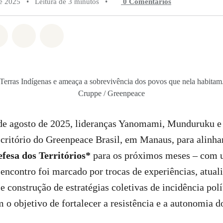
de 2025
•
Leitura de 3 minutos
•
0 Comentários
do em Whatsapp
rtilhado em Facebook
Compartilhado em Twitter
Compartilhe por Email
Compartilhe em Bluesky
Terras Indígenas e ameaça a sobrevivência dos povos que nela habitam
Cruppe / Greenpeace
 de agosto de 2025, lideranças Yanomami, Munduruku 
critório do Greenpeace Brasil, em Manaus, para alinha
fesa dos Territórios*
para os próximos meses – com
encontro foi marcado por trocas de experiências, atual
e construção de estratégias coletivas de incidência polí
o objetivo de fortalecer a resistência e a autonomia d