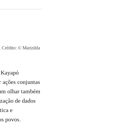
. Crédito: © Marizilda
e Kayapó
r ações conjuntas
 um olhar também
ização de dados
tica e
os povos.