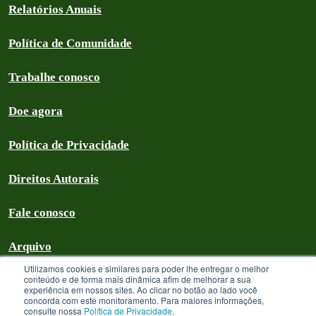
Relatórios Anuais
Política de Comunidade
Trabalhe conosco
Doe agora
Política de Privacidade
Direitos Autorais
Fale conosco
Arquivo
Utilizamos cookies e similares para poder lhe entregar o melhor
conteúdo e de forma mais dinâmica afim de melhorar a sua
experiência em nossos sites. Ao clicar no botão ao lado você
concorda com este monitoramento. Para maiores informações,
Greenpeace Brasil 2026
consulte nossa
Política de Privacidade
.