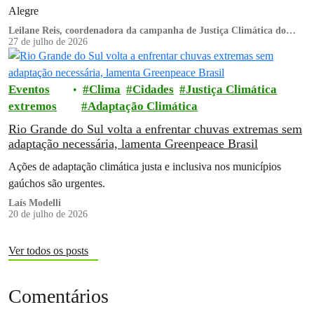
Alegre
Leilane Reis, coordenadora da campanha de Justiça Climática do
Greenpeace Brasil
27 de julho de 2026
Eventos
Clima
Cidades
Justiça Climática
extremos
Adaptação Climática
Rio Grande do Sul volta a enfrentar chuvas extremas sem
adaptação necessária, lamenta Greenpeace Brasil
Ações de adaptação climática justa e inclusiva nos municípios
gaúchos são urgentes.
Laís Modelli
20 de julho de 2026
Ver todos os posts
Comentários