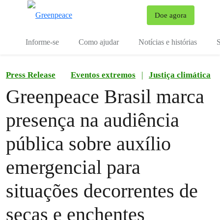
Mu
Doe agora
Menu
Informe-se
Como ajudar
Notícias e histórias
S
Press Release
Eventos extremos
|
Justiça climática
Greenpeace Brasil marca
presença na audiência
pública sobre auxílio
emergencial para
situações decorrentes de
secas e enchentes