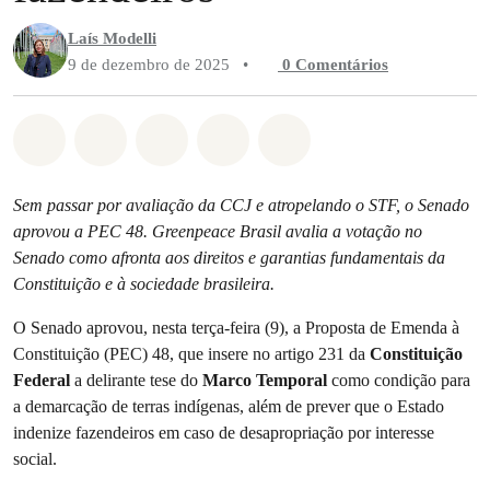
Laís Modelli
9 de dezembro de 2025
•
0 Comentários
Compartilhado em Whatsapp
Compartilhado em Facebook
Compartilhado em Twitter
Compartilhe por Email
Compartilhe em Blue
Sem passar por avaliação da CCJ e atropelando o STF, o Senado
aprovou a PEC 48. Greenpeace Brasil avalia a votação no
Senado como afronta aos direitos e garantias fundamentais da
Constituição e à sociedade brasileira.
O Senado aprovou, nesta terça-feira (9), a Proposta de Emenda à
Constituição (PEC) 48, que insere no artigo 231 da
Constituição
Federal
a delirante tese do
Marco Temporal
como condição para
a demarcação de terras indígenas, além de prever que o Estado
indenize fazendeiros em caso de desapropriação por interesse
social.