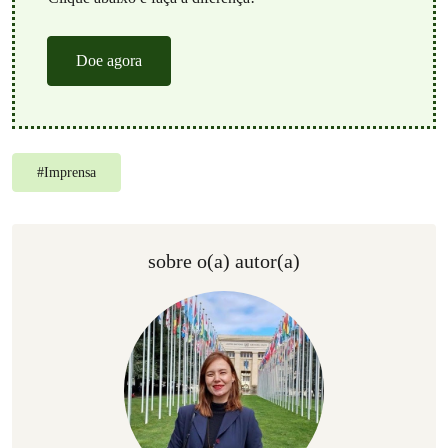
Doe agora
#
Imprensa
sobre o(a) autor(a)