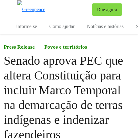
Mu
Doe agora
Menu
Informe-se
Como ajudar
Notícias e histórias
S
Press Release
Povos e territórios
Senado aprova PEC que
altera Constituição para
incluir Marco Temporal
na demarcação de terras
indígenas e indenizar
fazendeiros