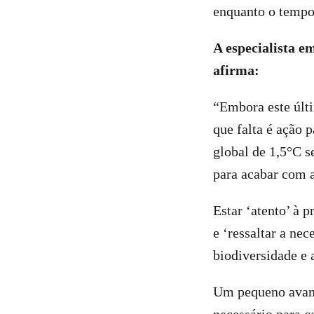
enquanto o tempo
A especialista e
afirma:
“Embora este últi
que falta é ação
global de 1,5°C s
para acabar com a
Estar ‘atento’ à 
e ‘ressaltar a ne
biodiversidade e 
Um pequeno avan