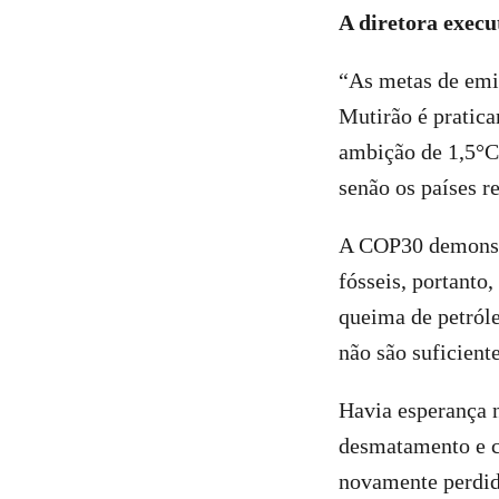
A diretora execu
“As metas de emi
Mutirão é pratica
ambição de 1,5°C 
senão os países re
A COP30 demonstr
fósseis, portanto
queima de petróle
não são suficient
Havia esperança 
desmatamento e c
novamente perdido