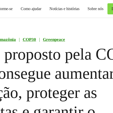
forme-se
Como ajudar
Notícias e histórias
Sobre nós
mazônia
|
COP30
|
Greenpeace
 proposto pela 
onsegue aumentar
ão, proteger as
tas e garantir o