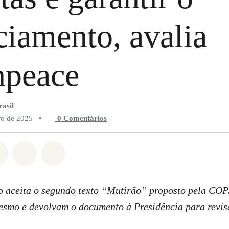
ciamento, avalia
npeace
asil
o de 2025
•
0 Comentários
do em Whatsapp
rtilhado em Facebook
Compartilhado em Twitter
Compartilhe por Email
Compartilhe em Bluesky
 aceita o segundo texto “Mutirão” proposto pela COP
esmo e devolvam o documento à Presidência para revi