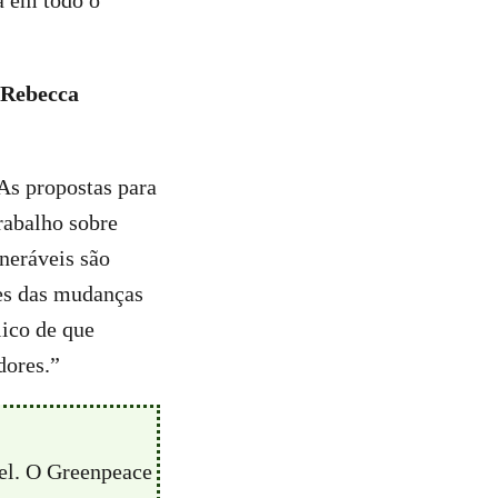
ta em todo o
, Rebecca
As propostas para
rabalho sobre
neráveis são
tes das mudanças
lico de que
dores.”
vel. O Greenpeace