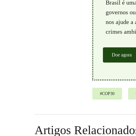
Brasil é um
governos ou 
nos ajude a
crimes ambie
Doe agora
#
COP30
Artigos Relacionado