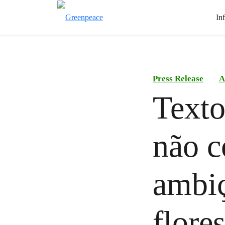
In
Press Release
A
Texto
não c
ambiç
flores