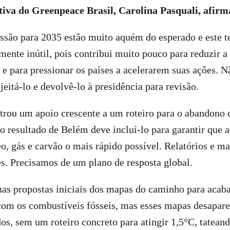
tiva do Greenpeace Brasil, Carolina Pasquali, afirm
ssão para 2035 estão muito aquém do esperado e este t
mente inútil, pois contribui muito pouco para reduzir a
e para pressionar os países a acelerarem suas ações. N
jeitá-lo e devolvê-lo à presidência para revisão.
ou um apoio crescente a um roteiro para o abandono 
, o resultado de Belém deve incluí-lo para garantir qu
o, gás e carvão o mais rápido possível. Relatórios e m
es. Precisamos de um plano de resposta global.
nas propostas iniciais dos mapas do caminho para acab
om os combustíveis fósseis, mas esses mapas desapar
s, sem um roteiro concreto para atingir 1,5°C, tatean