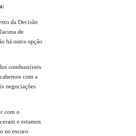
a:
exto da Decisão
 lacuna de
ão há outra opção
dos combustíveis
e acabemos com a
ais negociações
ar com o
eceram e estamos
do no escuro