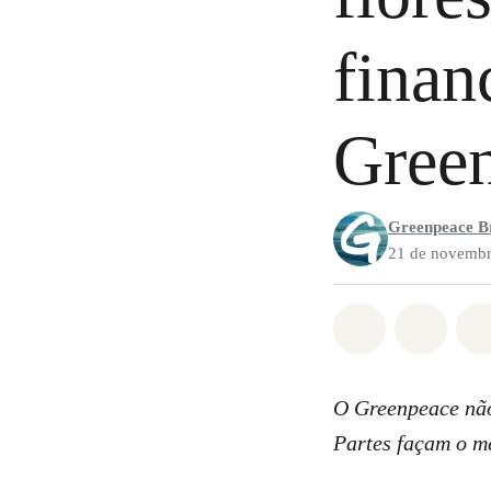
finan
Gree
Greenpeace Br
21 de novembr
Compartilha
Compa
O Greenpeace não
Partes façam o m