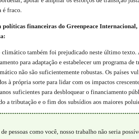
oordenar, apoiar e ampliar os esforços de transição jus
 é fraco.
m políticas financeiras do Greenpeace Internacional
a:
climático também foi prejudicado neste último texto. 
ciamento para adaptação e estabelecer um programa de t
mático não são suficientemente robustas. Os países vul
os à própria sorte para lidar com os impactos crescen
anos suficientes para desbloquear o financiamento púb
do a tributação e o fim dos subsídios aos maiores polui
 de pessoas como você, nosso trabalho não seria possí