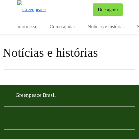
Mu
Doe agora
Menu
Informe-se
Como ajudar
Notícias e histórias
S
Notícias e histórias
Filter posts
Filtered results
Greenpeace Brasil