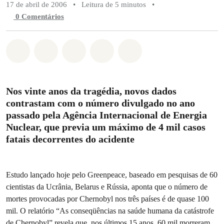
17 de abril de 2006
•
Leitura de 5 minutos
•
0 Comentários
Compartilhado em Whatsapp
Compartilhado em Facebook
Compartilhado em Twitter
Compartilhe por Email
Compartilhe em Blue
Nos vinte anos da tragédia, novos dados
contrastam com o número divulgado no ano
passado pela Agência Internacional de Energia
Nuclear, que previa um máximo de 4 mil casos
fatais decorrentes do acidente
Estudo lançado hoje pelo Greenpeace, baseado em pesquisas de 60
cientistas da Ucrânia, Belarus e Rússia, aponta que o número de
mortes provocadas por Chernobyl nos três países é de quase 100
mil. O relatório “As conseqüências na saúde humana da catástrofe
de Chernobyl” revela que, nos últimos 15 anos, 60 mil morreram