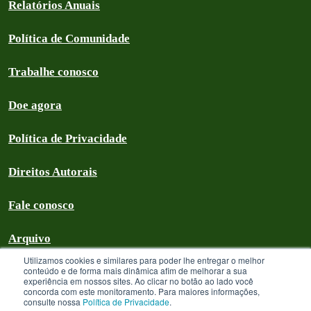
Relatórios Anuais
Política de Comunidade
Trabalhe conosco
Doe agora
Política de Privacidade
Direitos Autorais
Fale conosco
Arquivo
Utilizamos cookies e similares para poder lhe entregar o melhor
conteúdo e de forma mais dinâmica afim de melhorar a sua
experiência em nossos sites. Ao clicar no botão ao lado você
concorda com este monitoramento. Para maiores informações,
Greenpeace Brasil 2026
consulte nossa
Política de Privacidade
.
Greenpeace Brasil - CNPJ 64.711.062/0001-94 - é uma Associação civil