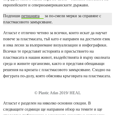
европейските и северноамериканските държави.
Подпиши
петицията
за по-смели мерки за справяне с
пластмасовото замърсяване.
Атласът е отлично четиво за всички, които искат да научат
повече за пластмасата, тъй като е направен на достъпен език
и има лесни за възприемане визуализации и инфографики.
Всички те представят историята и присъствието на
пластмасата в нашия живот, въздействията ѝ върху околната
среда и живите организми, както и представя обещаващи
решения на кризата с пластмасовото замърсяване. Сходно на
фигурата по-долу, която обяснява кръговрата на пластмасата.
© Plastic Atlas 2019/ HEAL
Атласът е разделен на няколко основни секции. В
следващите седмици ще направим обзор на темите и ще