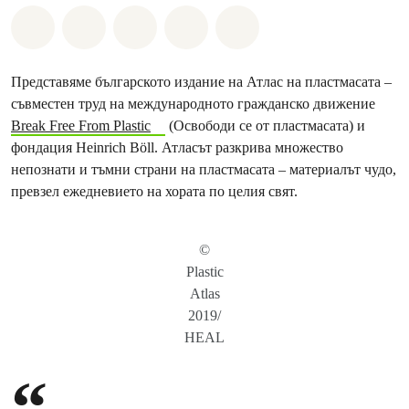
Споделете на Whatsapp
Споделете на Facebook
Споделете на Twitter
Споделете чрез Email
Share on Bluesky
Представяме българското издание на Атлас на пластмасата –
съвместен труд на международното гражданско движение
Break Free From Plastic
(Освободи се от пластмасата) и
фондация Heinrich Böll. Атласът разкрива множество
непознати и тъмни страни на пластмасата – материалът чудо,
превзел ежедневието на хората по целия свят.
©
Plastic
Atlas
2019/
HEAL