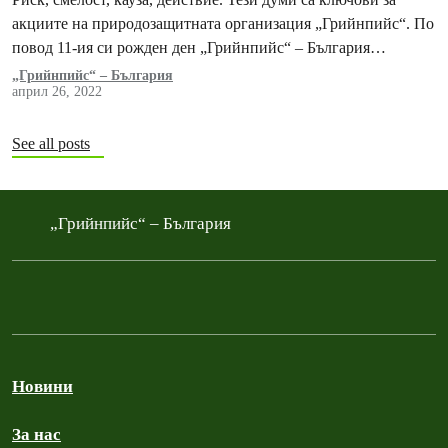
акциите на природозащитната организация „Грийнпийс“. По
повод 11-ия си рожден ден „Грийнпийс“ – България
представя специално колекционерско издание на
„Грийнпийс“ – България
април 26, 2022
фотокнигата Greenpeace Views.
See all posts
„Грийнпийс“ – България
Новини
За нас