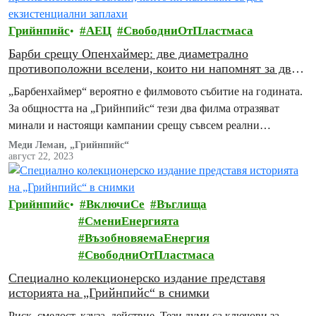
Грийнпийс
АЕЦ
СвободниОтПластмаса
Барби срещу Опенхаймер: двe диаметрално
противоположни вселени, които ни напомнят за две
екзистенциални заплахи
„Барбенхаймер“ вероятно е филмовото събитие на годината.
За общността на „Грийнпийс“ тези два филма отразяват
минали и настоящи кампании срещу съвсем реални
съществени заплахи: обезлесяването, замърсяването с
Меди Леман, „Грийнпийс“
август 22, 2023
пластмаса и ядреното унищожение.
Грийнпийс
ВключиСе
Въглища
СмениЕнергията
ВъзобновяемаЕнергия
СвободниОтПластмаса
Специално колекционерско издание представя
историята на „Грийнпийс“ в снимки
Риск, смелост, кауза, действие. Тези думи са ключови за