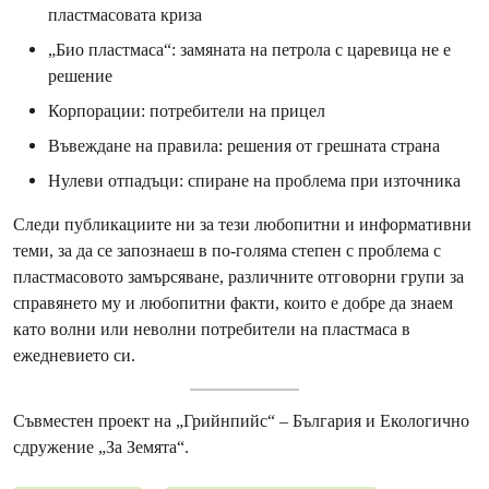
пластмасовата криза
„Био пластмаса“: замяната на петрола с царевица не е
решение
Корпорации: потребители на прицел
Въвеждане на правила: решения от грешната страна
Нулеви отпадъци: спиране на проблема при източника
Следи публикациите ни за тези любопитни и информативни
теми, за да се запознаеш в по-голяма степен с проблема с
пластмасовото замърсяване, различните отговорни групи за
справянето му и любопитни факти, които е добре да знаем
като волни или неволни потребители на пластмаса в
ежедневието си.
Съвместен проект на „Грийнпийс“ – България и Екологично
сдружение „За Земята“.