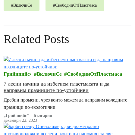
#
ВключиСе
#
СвободниОтПластмаса
Related Posts
Грийнпийс
ВключиСе
СвободниОтПластмаса
7 лесни начина да избегнем пластмасата и да
направим празниците по-устойчиви
Дребни промени, чрез които можем да направим коледните
празници по-екологични.
„Грийнпийс“ – България
декември 22, 2023