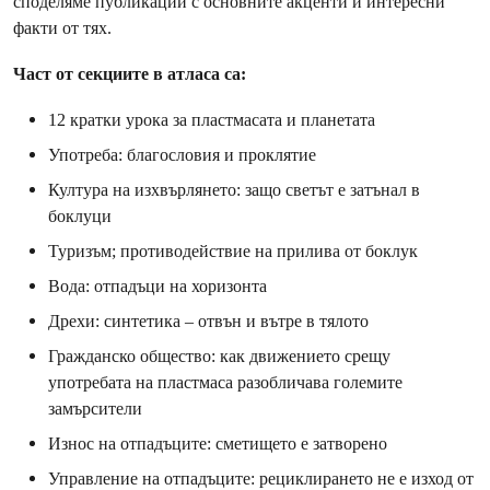
споделяме публикации с основните акценти и интересни
факти от тях.
Част от секциите в атласа са:
12 кратки урока за пластмасата и планетата
Употреба: благословия и проклятие
Култура на изхвърлянето: защо светът е затънал в
боклуци
Туризъм; противодействие на прилива от боклук
Вода: отпадъци на хоризонта
Дрехи: синтетика – отвън и вътре в тялото
Гражданско общество: как движението срещу
употребата на пластмаса разобличава големите
замърсители
Износ на отпадъците: сметището е затворено
Управление на отпадъците: рециклирането не е изход от