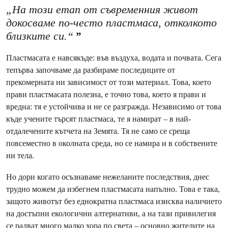
„На този етап от съвременния живот
докосваме по-често пластмаса, отколкото
близките си.“
Пластмасата е навсякъде: във въздуха, водата и почвата. Сега
тепърва започваме да разбираме последиците от
прекомерната ни зависимост от този материал. Това, което
прави пластмасата полезна, е точно това, което я прави и
вредна: тя е устойчива и не се разгражда. Независимо от това
къде учените търсят пластмаса, те я намират – в най-
отдалечените кътчета на Земята. Тя не само се среща
повсеместно в околната среда, но се намира и в собствените
ни тела.
Но дори когато осъзнаваме нежеланите последствия, днес
трудно можем да избегнем пластмасата напълно. Това е така,
защото животът без еднократна пластмаса изисква наличието
на достъпни екологични алтернативи, а на тази привилегия
се радват много малко хора по света – основно жителите на