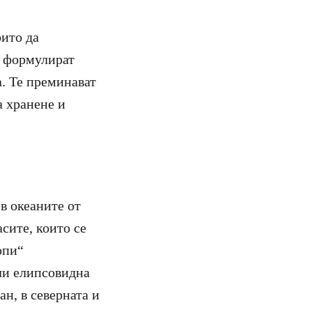
оито да
и формулират
а. Те преминават
а хранене и
в океаните от
сите, които се
опи“
ли елипсовидна
ан, в северната и