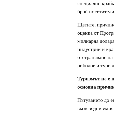
специално крайм
брой посетители
Щетите, причине
оценка от Прогр
милиарда долара
индустрии и кра
отстраняване на
риболов и туриз
Туризмът не е 
основна причин
Пътуването до е
въглеродни емис