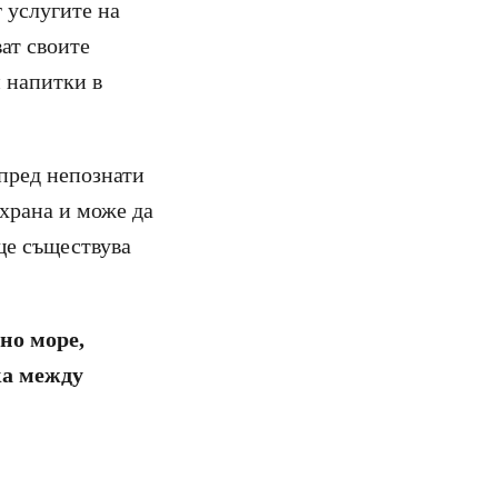
 услугите на
ат своите
и напитки в
 пред непознати
 храна и може да
бще съществува
но море,
ка между