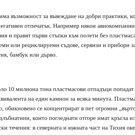
има възможност за въвеждане на добри практики, к
негативен отпечатък. Например някои авиокомпани
зия и правят първи стъпки към полети без пластмас
ми или рециклируеми съдове, сервизи и прибори з
ия, бамбук или дърво.
оло 10 милиона тона пластмасови отпадъци попадат 
квивалента на един камион за всяка минута. Пластма
о, обикновено се концентрират в пет огромни „върт
длъбнатини, които погледнати отгоре имат кръгла и
ки течения: в северната и южната част на Тихия оке