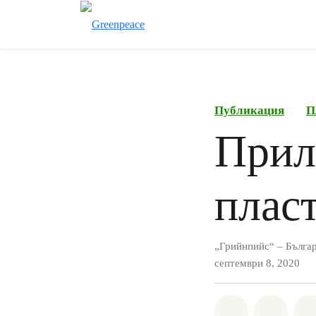
Публикация
П
Прил
плас
„Грийнпийс“ – Бълга
септември 8, 2020
Споделете н
Споде