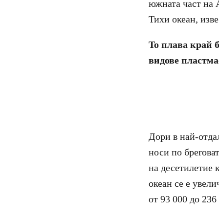
южната част на 
Тихи океан, изв
To плава край 
видове пластма
Дори в най-отда
носи по бреговат
на десетилетие 
океан се е увел
от 93 000 до 236