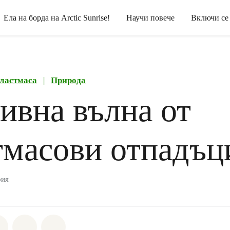
Ела на борда на Arctic Sunrise!
Научи повече
Включи се
ластмаса
|
Природа
ивна вълна от
тмасови отпадъц
рия
а Whatsapp
лете на Facebook
Споделете на Twitter
Споделете чрез Email
Share on Bluesky