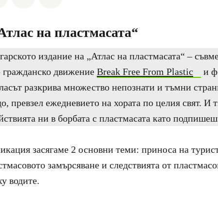
„Атлас на пластмасата“
гарското издание на „Атлас на пластмасата“ – съвме
 гражданско движение
Break Free From Plastic
и ф
Атласът разкрива множество непознати и тъмни стран
о, превзел ежедневието на хората по целия свят. И
ствията ни в борбата с пластмасата като подпише
икация засягаме 2 основни теми: приноса на турис
стмасовото замърсяване и следствията от пластмасо
ху водите.