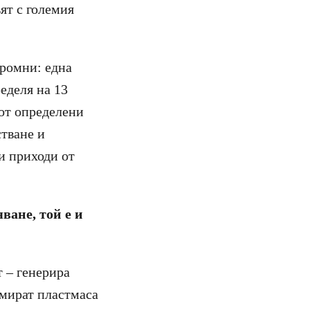
ят с големия
громни: една
еделя на 13
 от определени
тване и
и приходи от
ване, той е и
т – генерира
умират пластмаса