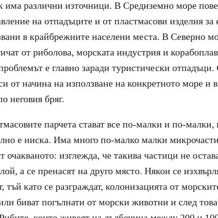
 има различни източници. В Средиземно море пове
вление на отпадъците и от пластмасови изделия за
звани в крайбрежните населени места. В Северно м
ичат от риболова, морската индустрия и корабоплав
проблемът е главно заради туристически отпадъци. 
си от начина на използване на конкретното море и 
о неговия бряг.
тмасовите парчета стават все по-малки и по-малки, 
ълно е ниска. Има много по-малко малки микрочасти
т очакваното: изглежда, че такива частици не остава
ой, а се пренасят на друго място. Някои се изхвърля
, тъй като се разграждат, колонизацията от морски
или биват погълнати от морски животни и след това 
Рибите, които живеят на дълбочина между 200 и 100