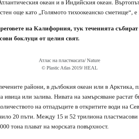
Атлантическия океан и в Индийския океан. Въртопъ
естен още като „Голямото тихоокеанско сметище“, е 
бреговете на Калифорния, тук теченията събира
сови боклуци от целия свят.
Атлас на пластмасата/ Nature
© Plastic Atlas 2019/ HEAL
лечените райони, в дълбокия океан или в Арктика, п
а ивица или залива. Нивата на замърсяване растат б
количеството на отпадъците в откритите води на Се
ичило 20 пъти. Между 15 и 52 трилиона пластмасови 
 000 тона плават на морската повърхност.