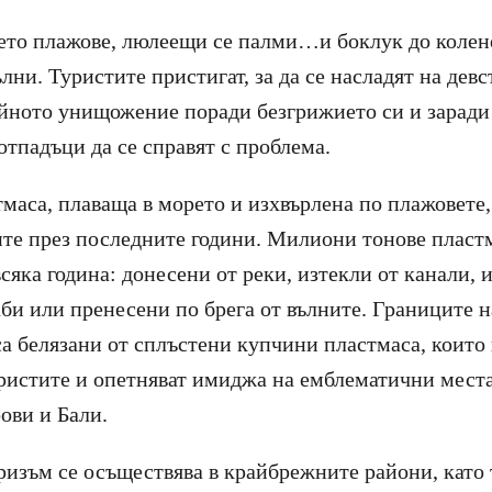
ето плажове, люлеещи се палми…и боклук до колен
ни. Туристите пристигат, за да се насладят на девс
ейното унищожение поради безгрижието си и зарад
отпадъци да се справят с проблема.
маса, плаваща в морето и изхвърлена по плажовете,
те през последните години. Милиони тонове пласт
всяка година: донесени от реки, изтекли от канали,
аби или пренесени по брега от вълните. Границите 
 са белязани от сплъстени купчини пластмаса, които
ристите и опетняват имиджа на емблематични места
ови и Бали.
ризъм се осъществява в крайбрежните райони, като 