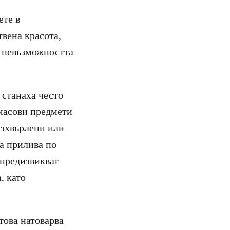
ете в
твена красота,
и невъзможността
 станаха често
масови предмети
 изхвърлени или
на прилива по
 предизвикват
, като
това натоварва