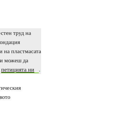
стен труд на
ондация
и на пластмасата
 ти можеш да
ш
петицията ни
.
тическия
вото