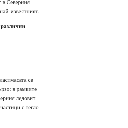
т в Северния
най-известният.
т различни
ластмасата се
ързо: в рамките
верния ледовит
частици с тегло