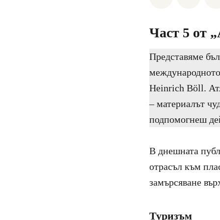
Част 5 от 
Представяме бъл
международното
Heinrich Böll. 
– материалът чуд
подпомогнеш дей
В днешната публ
отрасъл към пла
замърсяване вър
Туризъм