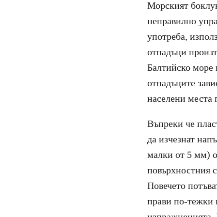
Морският боклук
неправилно упра
употреба, изпол
отпадъци произт
Балтийско море 
отпадъците зави
населени места п
Въпреки че плас
да изчезнат нап
малки от 5 мм) о
повърхностния сл
Повечето потъват
прави по-тежки 
изпражненията. 