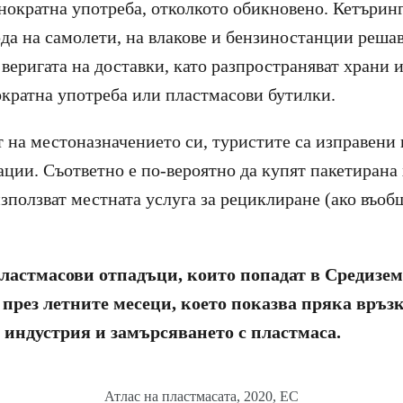
днократна употреба, отколкото обикновено. Кетъринг
рда на самолети, на влакове и бензиностанции решав
веригата на доставки, като разпространяват храни 
ократна употреба или пластмасови бутилки.
т на местоназначението си, туристите са изправени
ации. Съответно е по-вероятно да купят пакетирана
използват местната услуга за рециклиране (ако въо
ластмасови отпадъци, които попадат в Средизем
 през летните месеци, което показва пряка връз
 индустрия и замърсяването с пластмаса.
Атлас на пластмасата, 2020, ЕС