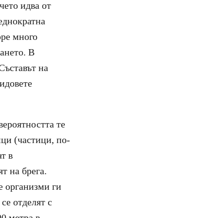
чето идва от
 еднократна
оре много
ането. В
Съставът на
видовете
вероятността те
ци (частици, по-
т в
т на брега.
те организми ги
се отделят с
0 метра в