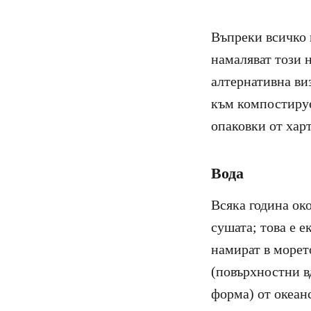
Въпреки всичко 
намаляват този 
алтернативна ви
към компостируе
опаковки от харт
Вода
Всяка година ок
сушата; това е е
намират в морет
(повърхностни в
форма) от океанс