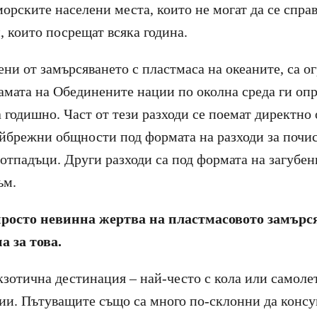
орските населени места, които не могат да се справ
, които посрещат всяка година.
ни от замърсяването с пластмаса на океаните, са о
амата на Обединените нации по околна среда ги опр
 годишно. Част от тези разходи се поемат директно
йбрежни общности под формата на разходи за почис
 отпадъци. Други разходи са под формата на загубен
ъм.
просто невинна жертва на пластмасовото замърся
а за това.
кзотична дестинация – най-често с кола или самоле
ии. Пътуващите също са много по-склонни да конс