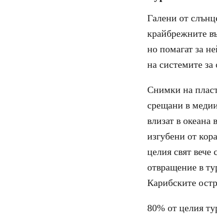
Галени от слънц
крайбрежните въл
но помагат за н
на системите за 
Снимки на пласт
срещани в медии
влизат в океана 
изгубени от кор
целия свят вече
отвращение в ту
Карибските остр
80% от целия ту