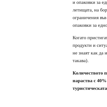
и опаковки за е
летищата, на бо
ограничения във 
опаковки за едн
Когато пристига
продукти и ситу
не знаят как да 
такава).
Количеството п
нараства с 40%
туристическата