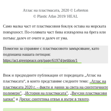
Атлас на пластмасата, 2020 © Lebreton
© Plastic Atlas 2019/ HEAL
Само малка част от пластмасовия боклук остава на морската
повърхност. По-голямата част бива изхвърлена на брега или
потъва: далеч от очите и далеч от ума.
Помогни за справяне с пластмасовото замърсяване, като
подпишеш нашата петиция:
https://act.greenpeace.org/page/61974/petition/1
Виж и предходните публикации от поредицата „Атлас на
пластмасата“, в които представяме следните теми:
„Атлас на
пластмасата 2020 г. – факти и данни за света на синтетичните
полимери”
, „
История на пластмасата”
, „
Вкусни пластмасови
хапки”
и
Дрехи: синтетика отвън и вътре в тялото
.