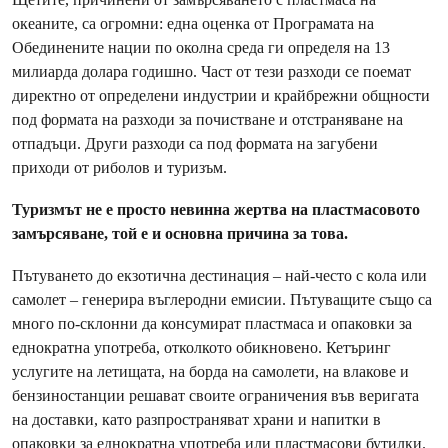
океаните, са огромни: една оценка от Програмата на
Обединените нации по околна среда ги определя на 13
милиарда долара годишно. Част от тези разходи се поемат
директно от определени индустрии и крайбрежни общности
под формата на разходи за почистване и отстраняване на
отпадъци. Други разходи са под формата на загубени
приходи от риболов и туризъм.
Туризмът не е просто невинна жертва на пластмасовото
замърсяване, той е и основна причина за това.
Пътуването до екзотична дестинация – най-често с кола или
самолет – генерира въглеродни емисии. Пътуващите също са
много по-склонни да консумират пластмаса и опаковки за
еднократна употреба, отколкото обикновено. Кетъринг
услугите на летищата, на борда на самолети, на влакове и
бензиностанции решават своите ограничения във веригата
на доставки, като разпространяват храни и напитки в
опаковки за еднократна употреба или пластмасови бутилки.