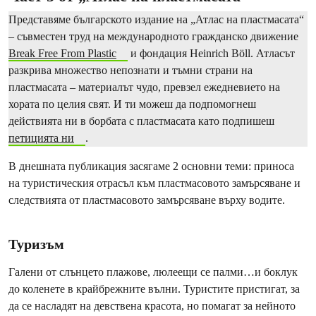
Представяме българското издание на „Атлас на пластмасата“
– съвместен труд на международното гражданско движение
Break Free From Plastic
и фондация Heinrich Böll. Атласът
разкрива множество непознати и тъмни страни на
пластмасата – материалът чудо, превзел ежедневието на
хората по целия свят. И ти можеш да подпомогнеш
действията ни в борбата с пластмасата като подпишеш
петицията ни
.
В днешната публикация засягаме 2 основни теми: приноса
на туристическия отрасъл към пластмасовото замърсяване и
следствията от пластмасовото замърсяване върху водите.
Туризъм
Галени от слънцето плажове, люлеещи се палми…и боклук
до коленете в крайбрежните вълни. Туристите пристигат, за
да се насладят на девствена красота, но помагат за нейното