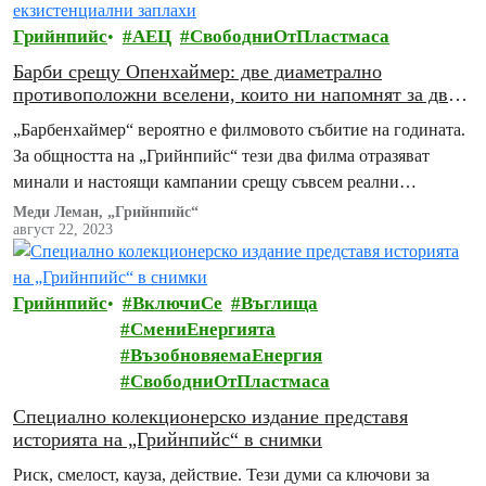
Грийнпийс
АЕЦ
СвободниОтПластмаса
Барби срещу Опенхаймер: двe диаметрално
противоположни вселени, които ни напомнят за две
екзистенциални заплахи
„Барбенхаймер“ вероятно е филмовото събитие на годината.
За общността на „Грийнпийс“ тези два филма отразяват
минали и настоящи кампании срещу съвсем реални
съществени заплахи: обезлесяването, замърсяването с
Меди Леман, „Грийнпийс“
август 22, 2023
пластмаса и ядреното унищожение.
Грийнпийс
ВключиСе
Въглища
СмениЕнергията
ВъзобновяемаЕнергия
СвободниОтПластмаса
Специално колекционерско издание представя
историята на „Грийнпийс“ в снимки
Риск, смелост, кауза, действие. Тези думи са ключови за