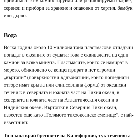
преминават към компостируеми или рециклируеми съдове,
сервизи и прибори за хранене и опаковки от хартия, бамбук
или дърво.
Вода
Всяка година около 10 милиона тона пластмасови отпадъци
попадат в океаните от сушата; това е еквивалента на един
камион за всяка минута. Пластмасите, които се намират в
морето, обикновено се концентрират в пет огромни
„въртопи“ (повърхностни вдлъбнатини, които погледнати
отгоре имат кръгла или елипсовидна форма) от океански
течения: в северната и южната част на Тихия океан, в
северната и южната част на Атлантическия океан и в
Индийския океан. Въртопът в Северния Тихи океан,
известен още като „Голямото тихоокеанско сметище“, е най-
известният.
To плава край бреговете на Калифорния, тук теченията