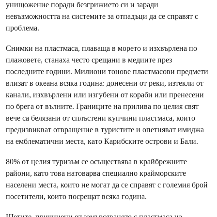
унищожение поради безгрижието си и заради
невъзможността на системите за отпадъци да се справят с
проблема.
Снимки на пластмаса, плаваща в морето и изхвърлена по
плажовете, станаха често срещани в медиите през
последните години. Милиони тонове пластмасови предмети
влизат в океана всяка година: донесени от реки, изтекли от
канали, изхвърлени или изгубени от кораби или пренесени
по брега от вълните. Границите на прилива по целия свят
вече са белязани от сплъстени купчини пластмаса, които
предизвикват отвращение в туристите и опетняват имиджа
на емблематични места, като Карибските острови и Бали.
80% от целия туризъм се осъществява в крайбрежните
райони, като това натоварва специално крайморските
населени места, които не могат да се справят с големия брой
посетители, които посрещат всяка година.
Щетите, причинени от замърсяването с пластмаса на