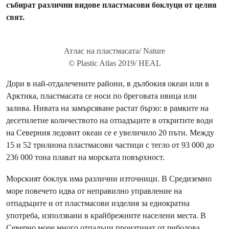
събират различни видове пластмасови боклуци от целия
свят.
Атлас на пластмасата/ Nature
© Plastic Atlas 2019/ HEAL
Дори в най-отдалечените райони, в дълбокия океан или в
Арктика, пластмасата се носи по бреговата ивица или
залива. Нивата на замърсяване растат бързо: в рамките на
десетилетие количеството на отпадъците в откритите води
на Северния ледовит океан се е увеличило 20 пъти. Между
15 и 52 трилиона пластмасови частици с тегло от 93 000 до
236 000 тона плават на морската повърхност.
Морският боклук има различни източници. В Средиземно
море повечето идва от неправилно управление на
отпадъците и от пластмасови изделия за еднократна
употреба, използвани в крайбрежните населени места. В
Северно море много отпадъци произтичат от риболова,