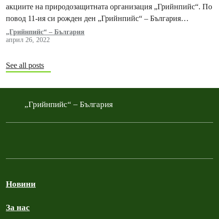
акциите на природозащитната организация „Грийнпийс“. По
повод 11-ия си рожден ден „Грийнпийс“ – България
представя специално колекционерско издание на
„Грийнпийс“ – България
април 26, 2022
фотокнигата Greenpeace Views.
See all posts
„Грийнпийс“ – България
Новини
За нас