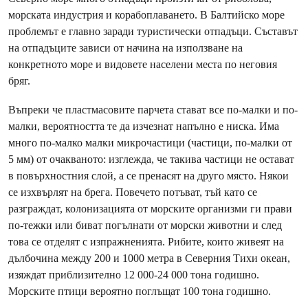
морската индустрия и корабоплаването. В Балтийско море
проблемът е главно заради туристически отпадъци. Съставът
на отпадъците зависи от начина на използване на
конкретното море и видовете населени места по неговия
бряг.
Въпреки че пластмасовите парчета стават все по-малки и по-
малки, вероятността те да изчезнат напълно е ниска. Има
много по-малко малки микрочастици (частици, по-малки от
5 мм) от очакваното: изглежда, че такива частици не остават
в повърхностния слой, а се пренасят на друго място. Някои
се изхвърлят на брега. Повечето потъват, тъй като се
разграждат, колонизацията от морските организми ги прави
по-тежки или биват погълнати от морски животни и след
това се отделят с изпражненията. Рибите, които живеят на
дълбочина между 200 и 1000 метра в Северния Тихи океан,
изяждат приблизително 12 000-24 000 тона годишно.
Морските птици вероятно поглъщат 100 тона годишно.