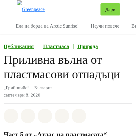
В
Дари
Меню
Ела на борда на Arctic Sunrise!
Научи повече
В
Публикация
Пластмаса
|
Природа
Приливна вълна от
пластмасови отпадъци
„Грийнпийс“ – България
септември 8, 2020
Споделете на Whatsapp
Споделете на Facebook
Споделете на Twitter
Споделете чрез Email
Share on Bluesky
Част 5 от „Атлас на пластмасата“