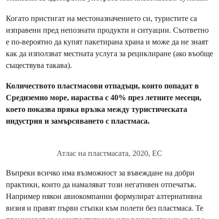
Когато пристигат на местоназначението си, туристите са
изправени пред непознати продукти и ситуации. Съответно
е по-вероятно да купят пакетирана храна и може да не знаят
как да използват местната услуга за рециклиране (ако въобще
съществува такава).
Количеството пластмасови отпадъци, които попадат в
Средиземно море, нараства с 40% през летните месеци,
което показва пряка връзка между туристическата
индустрия и замърсяването с пластмаса.
Атлас на пластмасата, 2020, ЕС
Въпреки всичко има възможност за въвеждане на добри
практики, които да намаляват този негативен отпечатък.
Например някои авиокомпании формулират алтернативна
визия и правят първи стъпки към полети без пластмаса. Те