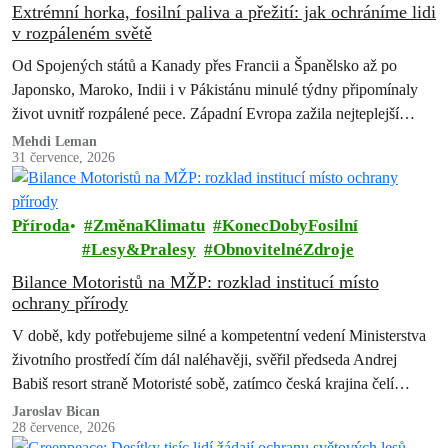
Extrémní horka, fosilní paliva a přežití: jak ochráníme lidi
v rozpáleném světě
Od Spojených států a Kanady přes Francii a Španělsko až po
Japonsko, Maroko, Indii i v Pákistánu minulé týdny připomínaly
život uvnitř rozpálené pece. Západní Evropa zažila nejteplejší
červen od…
Mehdi Leman
31 července, 2026
Příroda
ZměnaKlimatu
KonecDobyFosilní
Lesy&Pralesy
ObnovitelnéZdroje
Bilance Motoristů na MŽP: rozklad institucí místo
ochrany přírody
V době, kdy potřebujeme silné a kompetentní vedení Ministerstva
životního prostředí čím dál naléhavěji, svěřil předseda Andrej
Babiš resort straně Motoristé sobě, zatímco česká krajina čelí
suchu, erozi půdy, úbytku…
Jaroslav Bican
28 července, 2026