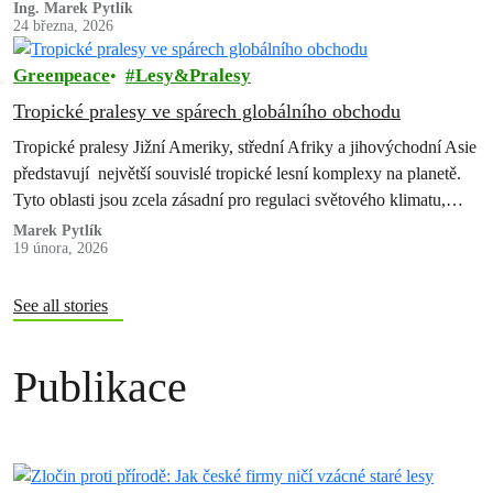
Ing. Marek Pytlík
24 března, 2026
Greenpeace
Lesy&Pralesy
Tropické pralesy ve spárech globálního obchodu
Tropické pralesy Jižní Ameriky, střední Afriky a jihovýchodní Asie
představují největší souvislé tropické lesní komplexy na planetě.
Tyto oblasti jsou zcela zásadní pro regulaci světového klimatu,
koloběh vody a uchování…
Marek Pytlík
19 února, 2026
See all stories
Publikace