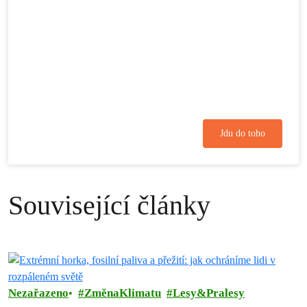
Jdu do toho
Související články
Nezařazeno
ZměnaKlimatu
Lesy&Pralesy