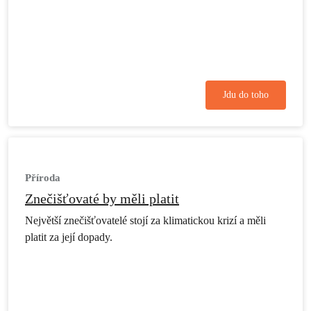
Jdu do toho
Příroda
Znečišťovaté by měli platit
Největší znečišťovatelé stojí za klimatickou krizí a měli
platit za její dopady.