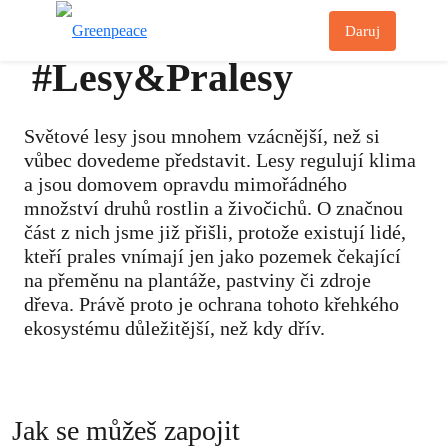
Př
Daruj
Menu
#Lesy&Pralesy
Světové lesy jsou mnohem vzácnější, než si
vůbec dovedeme představit. Lesy regulují klima
a jsou domovem opravdu mimořádného
množství druhů rostlin a živočichů. O značnou
část z nich jsme již přišli, protože existují lidé,
kteří prales vnímají jen jako pozemek čekající
na přeměnu na plantáže, pastviny či zdroje
dřeva. Právě proto je ochrana tohoto křehkého
ekosystému důležitější, než kdy dřív.
Jak se můžeš zapojit