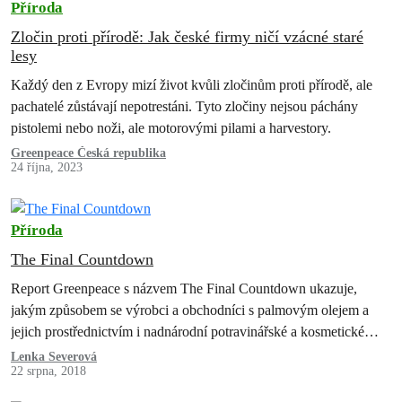
Příroda
Zločin proti přírodě: Jak české firmy ničí vzácné staré
lesy
Každý den z Evropy mizí život kvůli zločinům proti přírodě, ale
pachatelé zůstávají nepotrestáni. Tyto zločiny nejsou páchány
pistolemi nebo noži, ale motorovými pilami a harvestory.
Greenpeace Česká republika
24 října, 2023
Příroda
The Final Countdown
Report Greenpeace s názvem The Final Countdown ukazuje,
jakým způsobem se výrobci a obchodníci s palmovým olejem a
jejich prostřednictvím i nadnárodní potravinářské a kosmetické
firmy podílely na destrukci pralesů.…
Lenka Severová
22 srpna, 2018