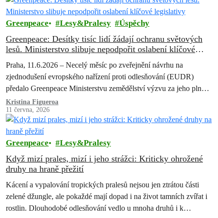
Greenpeace
Lesy&Pralesy
Úspěchy
Greenpeace: Desítky tisíc lidí žádají ochranu světových
lesů. Ministerstvo slibuje nepodpořit oslabení klíčové
legislativy
Praha, 11.6.2026 – Necelý měsíc po zveřejnění návrhu na
zjednodušení evropského nařízení proti odlesňování (EUDR)
předalo Greenpeace Ministerstvu zemědělství výzvu za jeho plné a
důsledné zavedení. Pod požadavek na ochranu pralesů a proti
Kristina Figueroa
11 června, 2026
dalšímu oslabování či odkládání nařízení se podepsalo 32 878
Čechů.
Greenpeace
Lesy&Pralesy
Když mizí prales, mizí i jeho strážci: Kriticky ohrožené
druhy na hraně přežití
Kácení a vypalování tropických pralesů nejsou jen ztrátou části
zelené džungle, ale pokaždé mají dopad i na život tamních zvířat i
rostlin. Dlouhodobé odlesňování vedlo u mnoha druhů i k…