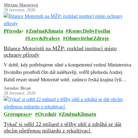
zachovat a posílit systém…
Miriam Macurová
29 července, 2026
Příroda
ZměnaKlimatu
KonecDobyFosilní
Lesy&Pralesy
ObnovitelnéZdroje
Bilance Motoristů na MŽP: rozklad institucí místo
ochrany přírody
V době, kdy potřebujeme silné a kompetentní vedení Ministerstva
životního prostředí čím dál naléhavěji, svěřil předseda Andrej
Babiš resort straně Motoristé sobě, zatímco česká krajina čelí
suchu, erozi půdy, úbytku…
Jaroslav Bican
28 července, 2026
Greenpeace
Ovzduší
ZměnaKlimatu
Tykač si odlil 22 miliard z těžby uhlí a zdráhá se dát
obcím ušetřenou miliardu z rekultivací