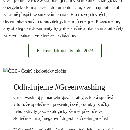
Čeští politici v roce 2023 pracují na revizi několika strategických
energeticko-klimatických dokumentů státu, které mají potenciál
zásadně přispět ke snižování emisí ČR a rozvoji levných,
decentralizovaných obnovitelných zdrojů energie. Prosazujeme,
aby strategické dokumenty byly dostatečně ambiciózní a odrážely
krizovou situaci, ve které se nacházíme.
Klíčové dokumenty roku 2023
Odhalujeme #Greenwashing
Greenwashing je marketingová strategie, která spočívá
v tom, že společnosti prezentují své produkty, služby
nebo aktivity jako ekologicky šetrné, přestože ve
skutečnosti mají negativní dopad na životní prostředí.
Naše
analýza
odhalila, že dvanáct předních evropských