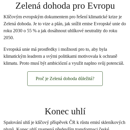
Zelená dohoda pro Evropu
Klíčovým evropským dokumentem pro řešení klimatické krize je
Zelená dohoda. Je to vize a plán, jak snížit emise Evropské unie do
roku 2030 o 55 % a jak dosáhnout uhlíkové neutrality do roku
2050.
Evropská unie má prostředky i možnosti pro to, aby byla
klimatickým leadrem a svými politikami motivovala k ochraně
klimatu. Proto musí být ambiciózní a využit naplno svůj potenciál.
Proč je Zelená dohoda důležitá?
Konec uhlí
Spalování uhlí je klíčový příspěvek ČR k růstu emisí skleníkových
plynů. Konec uhlí znamená především transformaci české