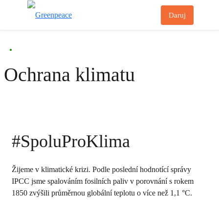
Př
Daruj
Menu
•
Ochrana klimatu
#SpoluProKlima
Žijeme v klimatické krizi. Podle poslední hodnotící správy
IPCC jsme spalováním fosilních paliv v porovnání s rokem
1850 zvýšili průměrnou globální teplotu o více než 1,1 °C.