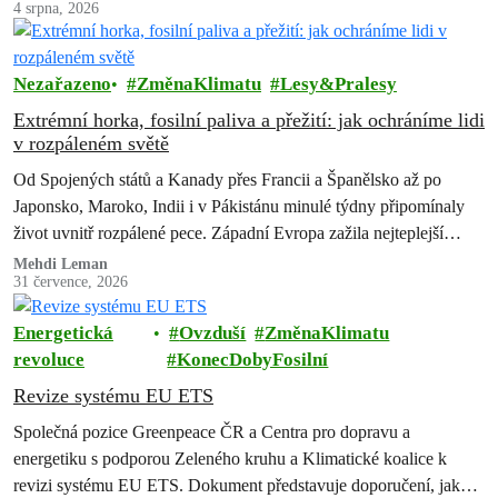
4 srpna, 2026
Nezařazeno
ZměnaKlimatu
Lesy&Pralesy
Extrémní horka, fosilní paliva a přežití: jak ochráníme lidi
v rozpáleném světě
Od Spojených států a Kanady přes Francii a Španělsko až po
Japonsko, Maroko, Indii i v Pákistánu minulé týdny připomínaly
život uvnitř rozpálené pece. Západní Evropa zažila nejteplejší
červen od…
Mehdi Leman
31 července, 2026
Energetická
Ovzduší
ZměnaKlimatu
revoluce
KonecDobyFosilní
Revize systému EU ETS
Společná pozice Greenpeace ČR a Centra pro dopravu a
energetiku s podporou Zeleného kruhu a Klimatické koalice k
revizi systému EU ETS. Dokument představuje doporučení, jak