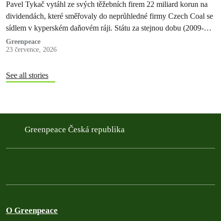
Pavel Tykač vytáhl ze svých těžebních firem 22 miliard korun na
dividendách, které směřovaly do neprůhledné firmy Czech Coal se
sídlem v kyperském daňovém ráji. Státu za stejnou dobu (2009-
2017)…
Greenpeace
23 července, 2026
See all stories
Greenpeace Česká republika
O Greenpeace