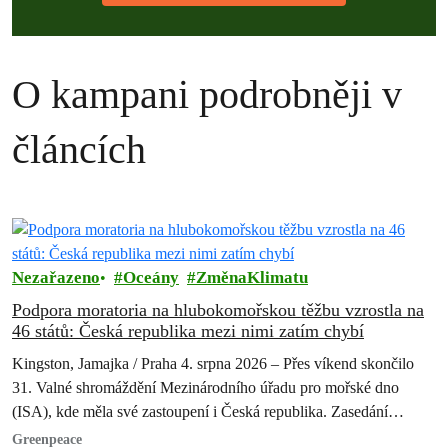
O kampani podrobněji v
článcích
Nezařazeno
Oceány
ZměnaKlimatu
Podpora moratoria na hlubokomořskou těžbu vzrostla na
46 států: Česká republika mezi nimi zatím chybí
Kingston, Jamajka / Praha 4. srpna 2026 – Přes víkend skončilo
31. Valné shromáždění Mezinárodního úřadu pro mořské dno
(ISA), kde měla své zastoupení i Česká republika. Zasedání
skončilo zklamáním,…
Greenpeace