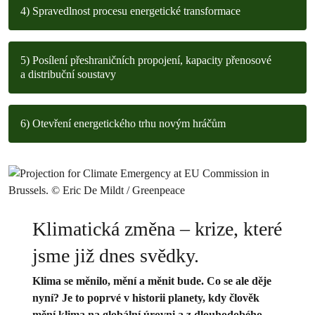
4) Spravedlnost procesu energetické transformace
5) Posílení přeshraničních propojení, kapacity přenosové
a distribuční soustavy
6) Otevření energetického trhu novým hráčům
Klimatická změna – krize, které
jsme již dnes svědky.
Klima se měnilo, mění a měnit bude. Co se ale děje
nyní? Je to poprvé v historii planety, kdy člověk
mění klima na globální úrovni a z dlouhodobého