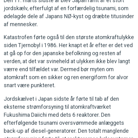
Den 11. marts sidste år blev Japan ramt af et stort
jordskælv, efterfulgt af en forfærdelig tsunami, som
ødelagde dele af Japans NØ-kyst og dræbte titusinder
af mennesker.
Katastrofen førte også til den største atomkraftulykke
siden Tjernobyl i 1986. Her knapt et år efter er det ved
at gå op for den japanske befolkning og resten af
verden, at det var svineheld at ulykken ikke blev langt
værre end tilfældet var. Dermed bør myten om
atomkraft som en sikker og ren energiform for alvor
snart være punkteret.
Jordskælvet i Japan sidste år førte til tab af den
eksterne strømforsyning til atomkraftværket
Fukushima Daiichi med dets 6 reaktorer. Den
efterfølgende tsunami oversvømmede anlæggets
back-up af diesel-generatorer. Den totalt manglende