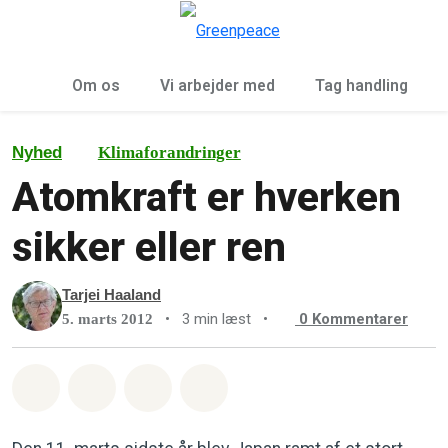
To
Menu
Om os
Vi arbejder med
Tag handling
Nyhed
Klimaforandringer
Atomkraft er hverken
sikker eller ren
Tarjei Haaland
•
3 min læst
•
0
Kommentarer
5. marts 2012
Del på Whatsapp
Del på Facebook
Del med Email
Del på Bluesky