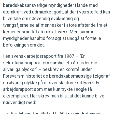
beredskabsansvarlige myndigheder i lande med
atomkraft ved udmærket godt, at der i værste fald kan
blive tale om nødvendig evakuering og
tvangsfjernelse af mennesker i store afstande fra et
kernenedsmeltet atomkraftværk. Men samme
myndigheder har altid forsøgt at undgå at fortælle
befolkningen om det.
I en svensk arbejdsrapport fra 1987 – “En
sekretariatsrapport om samhällets åtgärder mot
allvarliga olyckor” – beskrev en komité under
Forsvarsministeriet de beredskabsmæssige følger af
en alvorlig ulykke på et svensk atomkraftværk. En
arbejdsrapport som man kun trykte i nogle få
eksemplarer. Her skrev man bl.a., at det kunne blive
nødvendigt med:
Fraflytning for altid ud til 60 km i vindretningen