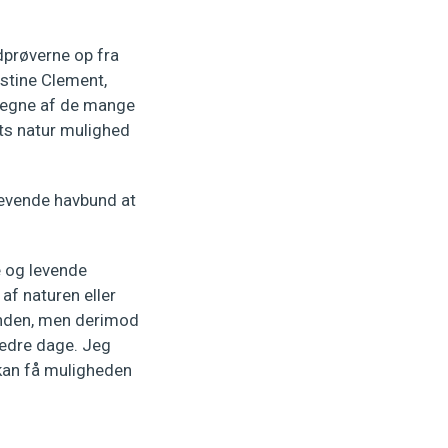
ndprøverne op fra
stine Clement,
 vegne af de mange
ets natur mulighed
 levende havbund at
e og levende
af naturen eller
bunden, men derimod
edre dage. Jeg
 kan få muligheden