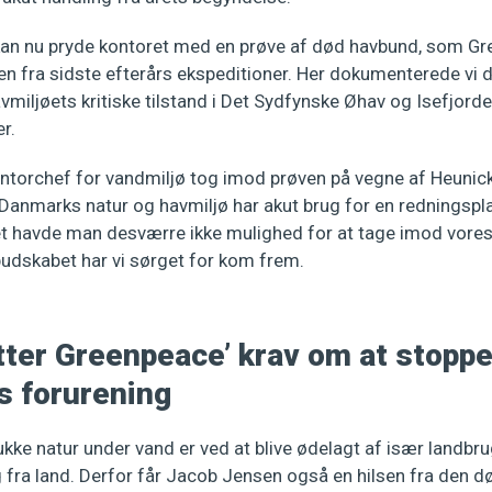
an nu pryde kontoret med en prøve af død havbund, som G
den fra sidste efterårs ekspeditioner. Her dokumenterede vi
avmiljøets kritiske tilstand i Det Sydfynske Øhav og Isefjord
r.
ntorchef for vandmiljø tog imod prøven på vegne af Heunicke
Danmarks natur og havmiljø har akut brug for en redningspl
t havde man desværre ikke mulighed for at tage imod vores 
dskabet har vi sørget for kom frem.
tter Greenpeace’ krav om at stopp
s forurening
ke natur under vand er ved at blive ødelagt af især landb
 fra land. Derfor får Jacob Jensen også en hilsen fra den d