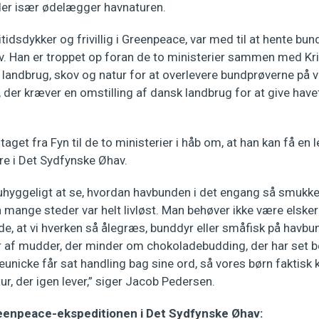
 der især ødelægger havnaturen.
tidsdykker og frivillig i Greenpeace, var med til at hente bu
. Han er troppet op foran de to ministerier sammen med Kri
landbrug, skov og natur for at overlevere bundprøverne på
 der kræver en omstilling af dansk landbrug for at give hav
aget fra Fyn til de to ministerier i håb om, at han kan få en
ure i Det Sydfynske Øhav.
 uhyggeligt at se, hvordan havbunden i det engang så smukk
ange steder var helt livløst. Man behøver ikke være elsker 
æde, at vi hverken så ålegræs, bunddyr eller småfisk på hav
af mudder, der minder om chokoladebudding, der har set b
unicke får sat handling bag sine ord, så vores børn faktisk
ur, der igen lever,” siger Jacob Pedersen.
eenpeace-ekspeditionen i Det Sydfynske Øhav: