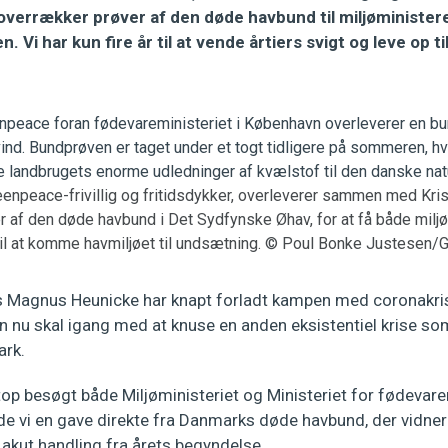
overrækker prøver af den døde havbund til miljøminister
 Vi har kun fire år til at vende årtiers svigt og leve op ti
npeace-frivillig og fritidsdykker, overleverer sammen med Kris
 af den døde havbund i Det Sydfynske Øhav, for at få både milj
til at komme havmiljøet til undsætning. © Poul Bonke Justesen
 Magnus Heunicke har knapt forladt kampen med coronakrisen
an nu skal igang med at knuse en anden eksistentiel krise so
ark.
op besøgt både Miljøministeriet og Ministeriet for fødevare
de vi en gave direkte fra Danmarks døde havbund, der vidner
 akut handling fra årets begyndelse.