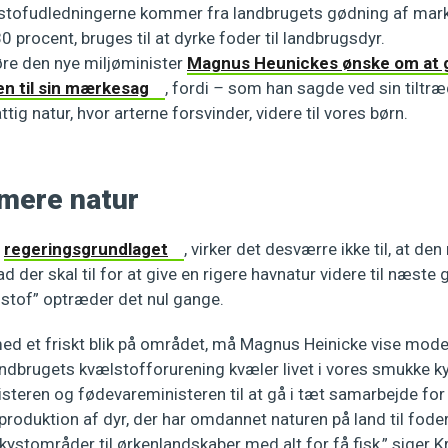
stofudledningerne kommer fra landbrugets gødning af marke
0 procent, bruges til at dyrke foder til landbrugsdyr.
høre den nye miljøminister
Magnus Heunickes ønske om at g
en til sin mærkesag
, fordi
–
som han sagde ved sin tiltr
tig natur, hvor arterne forsvinder, videre til vores børn.
 mere natur
r
regeringsgrundlaget
, virker det desværre ikke til, at de
vad der skal til for at give en rigere havnatur videre til næste
stof” optræder det nul gange.
d et friskt blik på området, må Magnus Heinicke vise modet t
ndbrugets kvælstofforurening kvæler livet i vores smukke k
isteren og fødevareministeren til at gå i tæt samarbejde fo
oduktion af dyr, der har omdannet naturen på land til fod
 kystområder til ørkenlandskaber med alt for få fisk,” siger K