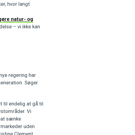
r, hvor langt
øre natur- og
ædelse
–
vi ikke kan
n nye regering har
 generation. Søger
il endelig at gå til
ystområder. Vi
r at sænke
ermarkeder uden
ristine Clement.