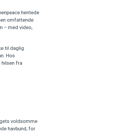
reenpeace hentede
 den omfattende
en – med video,
 til daglig
an. Hos
hilsen fra
e
rugets voldsomme
øde havbund, for