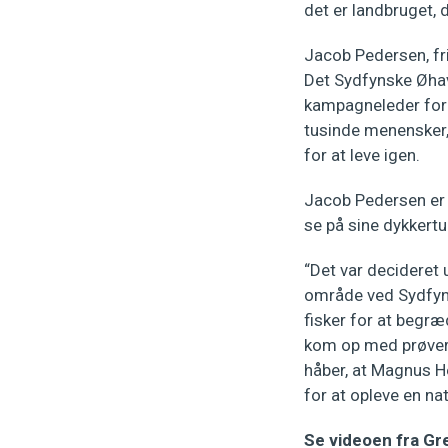
det er landbruget,
Jacob Pedersen, fri
Det Sydfynske Øhav
kampagneleder for 
tusinde menensker,
for at leve igen.
Jacob Pedersen er t
se på sine dykkert
“Det var decideret
område ved Sydfyn m
fisker for at begr
kom op med prøver 
håber, at Magnus He
for at opleve en nat
Se videoen fra Gr