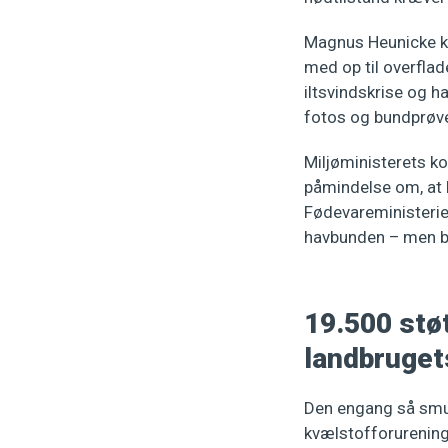
Magnus Heunicke k
med op til overfla
iltsvindskrise og h
fotos og bundprøve
Miljøministerets ko
påmindelse om, at 
Fødevareministerie
havbunden – men bu
19.500 stø
landbruget
Den engang så smuk
kvælstofforurening