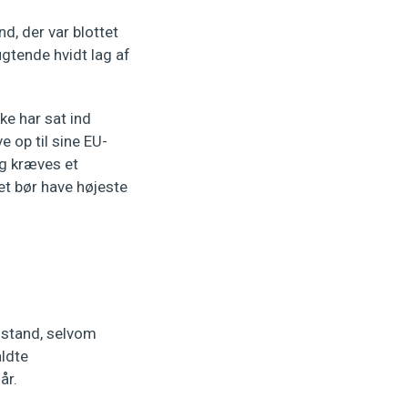
, der var blottet
ugtende hvidt lag af
ke har sat ind
 op til sine EU-
ng kræves et
t bør have højeste
lstand, selvom
aldte
år.