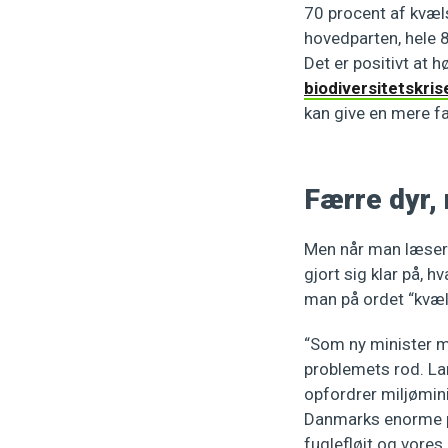
70 procent af kvæl
hovedparten, hele 8
Det er positivt at 
biodiversitetskris
kan give en mere fat
Færre dyr,
Men når man læse
gjort sig klar på, h
man på ordet “kvæl
“Som ny minister me
problemets rod. La
opfordrer miljømin
Danmarks enorme pr
fuglefløjt og vores