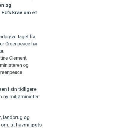
en og
l EU’s krav om et
tine Clement,
øministeren og
/Greenpeace
 i sin tidligere
m ny miljøminister:
r, landbrug og
 om, at havmiljøets