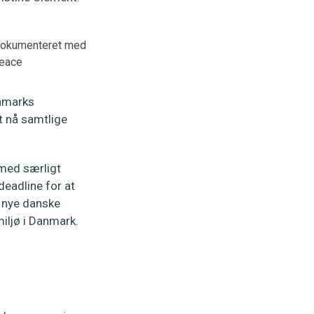
. Dokumenteret med
peace
anmarks
at nå samtlige
 med særligt
deadline for at
en nye danske
miljø i Danmark.