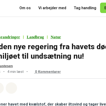
Om os
Vi arbejder med
Tag handling
|
|
orandringer
Landbrug
Natur
l den nye regering fra havets d
ljøet til undsætning nu!
ustesen
•
4 min læst
•
0
Kommentarer
3
sapp
å Facebook
Del med Email
Del på Bluesky
er havet med kvælstof, der skaber iltsvind og tager live