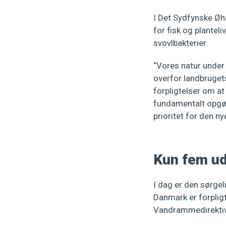
I Det Sydfynske Øh
for fisk og plantel
svovlbakterier.
“Vores natur under 
overfor landbrugets
forpligtelser om at
fundamentalt opgør
prioritet for den ny
Kun fem ud
I dag er den sørge
Danmark er forpligt
Vandrammedirektiv.