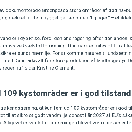
av dokumenterede Greenpeace store områder af død havbund
iv, og dækket af det uhyggelige fænomen “liglagen” – et ildel
vand er i dyb krise, fordi den ene regering efter den anden ik
 massive kvælstofforurening. Danmark er milevidt fra at leve
 sikre et sundt havmiljø. For at komme naturen til undsætni
 med Danmarks alt for store produktion af landbrugsdyr. De
e regering,” siger Kristine Clement.
 109 kystområder er i god tilstand
lige kendsgerning, at kun fem ud 109 kystområder er i god ti
et til at sikre et godt vandmiljø senest i år 2027 af EU’s såk
 Alligevel er kvælstofforureningen blevet værre de seneste 