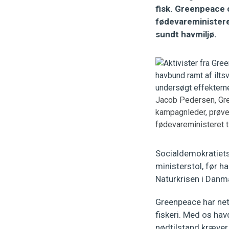
fisk. Greenpeace 
fødevareministeren.
sundt havmiljø.
Jacob Pedersen, Gree
kampagnleder, prøver
fødevareministeret 
Socialdemokratiets
ministerstol, før h
Naturkrisen i Danm
Greenpeace har net
fiskeri. Med os hav
nødtilstand kræver