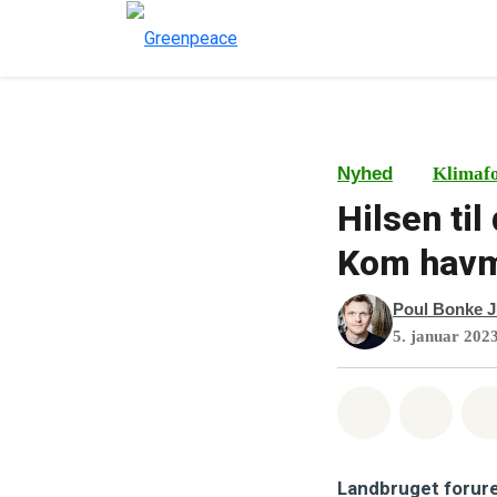
Nyhed
Klimaf
Hilsen ti
Kom havmi
Poul Bonke J
5. januar 202
Del på What
Del p
Landbruget foruren