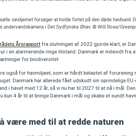
 sølle søstjernet forsøger at holde fortet på den døde havbund
s undervandskamera i Det Sydfynske Øhav. © Will Rose/Green
srådets Årsrapport
fra slutningen af 2022 gjorde klart, er D
tur i en alarmerende ringe tilstand. Danmark er milevidt fra 
ætninger for biodiversitet.
e også for havmiljøet, som er hårdt belastet af forurening
uget. Danmark har allerede fået udskudt sin oprindelige EU-
and i havet med 12 år, så vi nu har til 2027 til at nå i mål. D
nu kun 4 år til at bringe Danmark i mål og skabe et sundt hav
å være med til at redde naturen