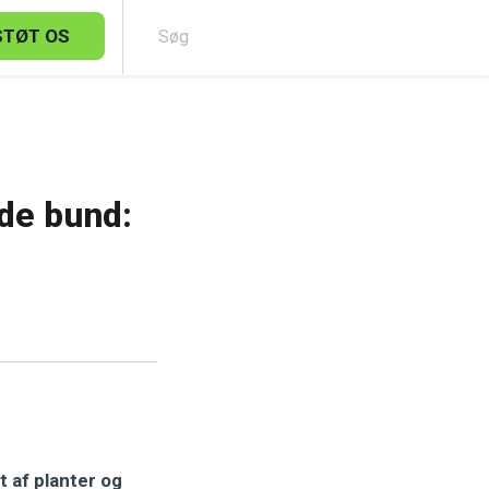
STØT OS
Sø
øde bund:
t af planter og