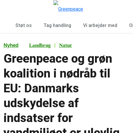
To
Menu
Støt os
Tag handling
Vi arbejder med
O
|
Nyhed
Landbrug
Natur
Greenpeace og grøn
koalition i nødråb til
EU: Danmarks
udskydelse af
indsatser for
vandmiljøet er ulovlig