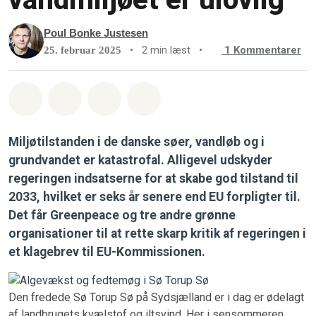
Poul Bonke Justesen
•
2 min læst
•
1
Kommentarer
25. februar 2025
Del på Whatsapp
Del på Facebook
Del med Email
Del på Bluesky
Miljøtilstanden i de danske søer, vandløb og i
grundvandet er katastrofal. Alligevel udskyder
regeringen indsatserne for at skabe god tilstand til
2033, hvilket er seks år senere end EU forpligter til.
Det får Greenpeace og tre andre grønne
organisationer til at rette skarp kritik af regeringen i
et klagebrev til EU-Kommissionen.
Den fredede Sø Torup Sø på Sydsjælland er i dag er ødelagt
af landbrugets kvælstof og iltsvind. Her i sensommeren