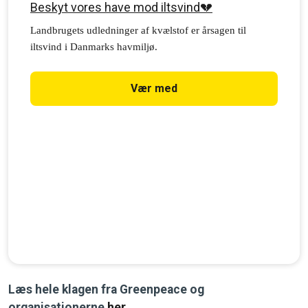
Beskyt vores have mod iltsvind💔
Landbrugets udledninger af kvælstof er årsagen til
iltsvind i Danmarks havmiljø.
Vær med
Læs hele klagen fra Greenpeace og
organisationerne
her
.