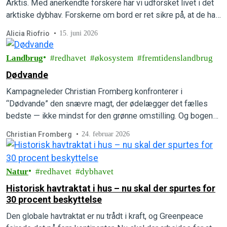
Arktis. Med anerkendte forskere har vi udforsket livet i det
arktiske dybhav. Forskerne om bord er ret sikre på, at de har
opdaget flere helt nye, hidtil ukendte arter.
Alicia Riofrio
15. juni 2026
Landbrug
redhavet
økosystem
fremtidenslandbrug
Dødvande
Kampagneleder Christian Fromberg konfronterer i
“Dødvande” den snævre magt, der ødelægger det fælles
bedste — ikke mindst for den grønne omstilling. Og bogen
viser også vej ud af det politiske dødvande. Læs mere om
Christian Fromberg
24. februar 2026
den højaktuelle bog.
Natur
redhavet
dybhavet
Historisk havtraktat i hus – nu skal der spurtes for
30 procent beskyttelse
Den globale havtraktat er nu trådt i kraft, og Greenpeace