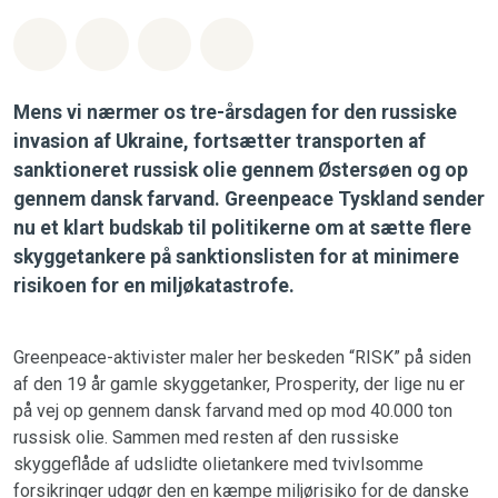
Del på Whatsapp
Del på Facebook
Del med Email
Del på Bluesky
Mens vi nærmer os tre-årsdagen for den russiske
invasion af Ukraine, fortsætter transporten af
sanktioneret russisk olie gennem Østersøen og op
gennem dansk farvand. Greenpeace Tyskland sender
nu et klart budskab til politikerne om at sætte flere
skyggetankere på sanktionslisten for at minimere
risikoen for en miljøkatastrofe.
Greenpeace-aktivister maler her beskeden “RISK” på siden
af den 19 år gamle skyggetanker, Prosperity, der lige nu er
på vej op gennem dansk farvand med op mod 40.000 ton
russisk olie. Sammen med resten af den russiske
skyggeflåde af udslidte olietankere med tvivlsomme
forsikringer udgør den en kæmpe miljørisiko for de danske