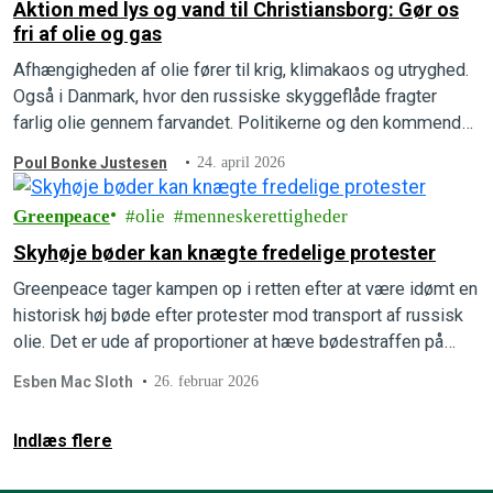
Aktion med lys og vand til Christiansborg: Gør os
fri af olie og gas
Afhængigheden af olie fører til krig, klimakaos og utryghed.
Også i Danmark, hvor den russiske skyggeflåde fragter
farlig olie gennem farvandet. Politikerne og den kommende
regering har igen et valg.
Poul Bonke Justesen
24. april 2026
Greenpeace
olie
menneskerettigheder
Skyhøje bøder kan knægte fredelige protester
Greenpeace tager kampen op i retten efter at være idømt en
historisk høj bøde efter protester mod transport af russisk
olie. Det er ude af proportioner at hæve bødestraffen på
grund af gentagne tilfælde.
Esben Mac Sloth
26. februar 2026
Indlæs flere