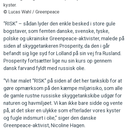
kyster.
© Lucas Wahl / Greenpeace
“RISK” – sådan lyder den enkle besked i store gule
bogstaver, som femten danske, svenske, tyske,
polske og ukrainske Greenpeace-aktivister, malede på
siden af skyggetankeren Prosperity, da den i går
befandt sig lige syd for Lolland på sin vej fra Rusland.
Prosperity fortsætter lige nu sin kurs op gennem
dansk farvand fyldt med russisk olie.
“Vi har malet “RISK” på siden af det her tankskib for at
gøre opmærksom på den kæmpe miljørisiko, som alle
de gamle rustne russiske skyggetankskibe udgør for
naturen og havmiljøet. Vi kan ikke bare sidde og vente
på, at det sker en ulykke som efterlader vores kyster
og fugle indsmurt i olie,” siger den danske
Greenpeace-aktivist, Nicoline Hagen.