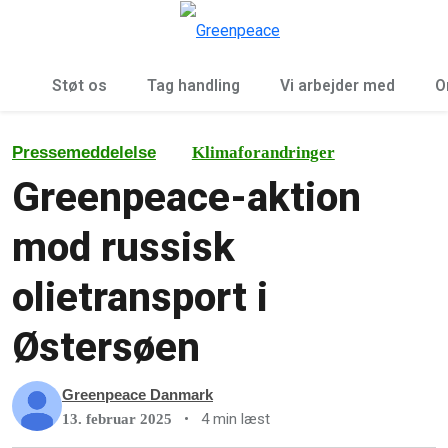
To
Menu
Støt os
Tag handling
Vi arbejder med
O
Pressemeddelelse
Klimaforandringer
Greenpeace-aktion
mod russisk
olietransport i
Østersøen
Greenpeace Danmark
•
4 min læst
13. februar 2025