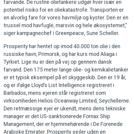
farvande. De rustne olietankere udgør hver især en
potentiel risiko for en oliekatastrofe. Transporten er
en alvorlig fare for vores havmiljø og kyster. Den er en
trussel mod havfugle, marsvin og hele økosystemet,”
siger kampagnechef i Greenpeace, Sune Scheller.
Prosperity har hentet op imod 40.000 ton olie i den
russiske havn, Primorsk, og har kurs mod Aliaga i
Tyrkiet. Lige nu er den på vej op gennem dansk
farvand. Den 175 meter lange olie- og kemikalietanker
er et typisk eksempel på et skyggeskib. Den er 19 år,
og er ifølge Lloyd’s List Intelligence registreret i
Barbados, mens ejeren står registreret som
virksomheden Helios Oceanway Limited, Seychellerne.
Den retmæssige ejer er ukendt, mens dens tekniske
manager er det US-sanktionerede Fornax Ship
Management, der er hjemmehørende i De Forenede
Arabiske Emirater. Prosperity sejler uden en