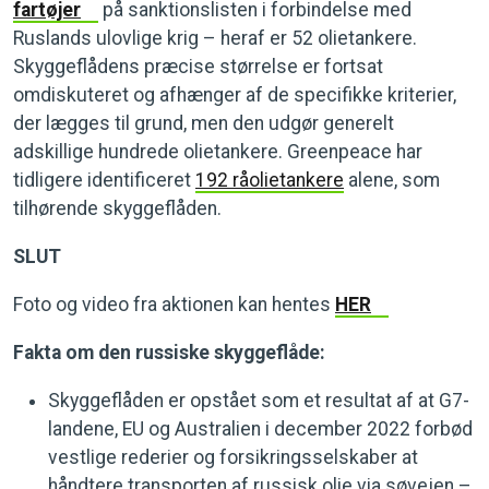
fartøjer
på sanktionslisten i forbindelse med
Ruslands ulovlige krig – heraf er 52 olietankere.
Skyggeflådens præcise størrelse er fortsat
omdiskuteret og afhænger af de specifikke kriterier,
der lægges til grund, men den udgør generelt
adskillige hundrede olietankere. Greenpeace har
tidligere identificeret
192 råolietankere
alene, som
tilhørende skyggeflåden.
SLUT
Foto og video fra aktionen kan hentes
HER
Fakta om den russiske skyggeflåde:
Skyggeflåden er opstået som et resultat af at G7-
landene, EU og Australien i december 2022 forbød
vestlige rederier og forsikringsselskaber at
håndtere transporten af russisk olie via søvejen –