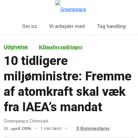
To
Menu
Om os
Vi arbejder med
Tag handling
Udgivelse
Klimaforandringer
10 tidligere
miljøministre: Fremme
af atomkraft skal væk
fra IAEA’s mandat
Greenpeace Denmark
•
1 min læst
•
0
Kommentarer
11. april 2006