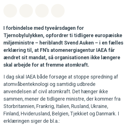
Del på Whatsapp
Del på Facebook
Del med Email
Del på Bluesky
I forbindelse med tyveårsdagen for
Tjernobylulykken, opfordrer ti tidligere europæiske
miljøministre – heriblandt Svend Auken – i en fælles
erklæring til, at FN’s atomenergiagentur IAEA får
ændret sit mandat, så organisationen ikke længere
skal arbejde for at fremme atomkraft.
I dag skal IAEA både forsøge at stoppe spredning af
atomvåbenteknologi og samtidig udbrede
anvendelsen af civil atomkraft. Det hænger ikke
sammen, mener de tidligere ministre, der kommer fra
Storbritannien, Frankrig, Italien, Rusland, Ukraine,
Finland, Hviderusland, Belgien, Tjekkiet og Danmark. I
erklæringen siger de bl.a.: