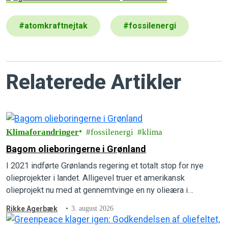
#
atomkraftnejtak
#
fossilenergi
Relaterede Artikler
Klimaforandringer
fossilenergi
klima
Bagom olieboringerne i Grønland
I 2021 indførte Grønlands regering et totalt stop for nye
olieprojekter i landet. Alligevel truer et amerikansk
olieprojekt nu med at gennemtvinge en ny olieæra i
Grønlands undergrund. Forstå, hvordan det kan lade sig gøre,
Rikke Agerbæk
3. august 2026
hvad der er på spil, og hvad der kan gøres for at forhindre
det i at ske.