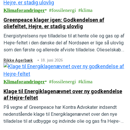
Klimaforandringer
fossilenergi
klima
Greenpeace klager igen: Godkendelsen af
oliefeltet, Hejre, er stadig ulovlig
Energistyrelsens nye tilladelse til at hente olie og gas op af
Hejre-feltet i den danske del af Nordsøen er lige så ulovlig
som den første og allerede afviste tilladelse. Olieselskabet,
INEOS, mangler fortsat at beskrive, hvad udledningerne vil
Rikke Agerbæk
18. juni 2026
betyde for mennesker, natur og klima, som der står i loven.
Greenpeace har derfor indsendt en ny…
Klimaforandringer
fossilenergi
klima
Klage til Energiklagenævnet over ny godkendelse
af Hejre-feltet
På vegne af Greenpeace har Kontra Advokater indsendt
nedenstående klage til Energiklagenævnet over den nye
tilladelse til at udbygge og indvinde olie og gas fra Hejre-
feltet i Nordsøen.