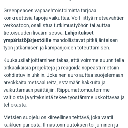
Greenpeacen vapaaehtoistoiminta tarjoaa
konkreettisia tapoja vaikuttaa. Voit liittyä metsävahtien
verkostoon, osallistua tutkimustyöhön tai auttaa
tietoisuuden lisäämisessä.
Lahjoitukset
ympäristöjärjestöille
mahdollistavat pitkäjänteisen
työn jatkamisen ja kampanjoiden toteuttamisen.
Kuukausilahjoittaminen takaa, että voimme suunnitella
pitkäaikaisia projekteja ja reagoida nopeasti metsiin
kohdistuviin uhkiin. Jokainen euro auttaa suojelemaan
arvokkaita metsäalueita, estämään hakkuita ja
vaikuttamaan päättäjiin. Riippumattomuutemme
valtioista ja yrityksistä tekee työstämme uskottavaa ja
tehokasta.
Metsien suojelu on kiireellinen tehtävä, joka vaatii
kaikkien panosta. Ilmastonmuutoksen torjuminen ja