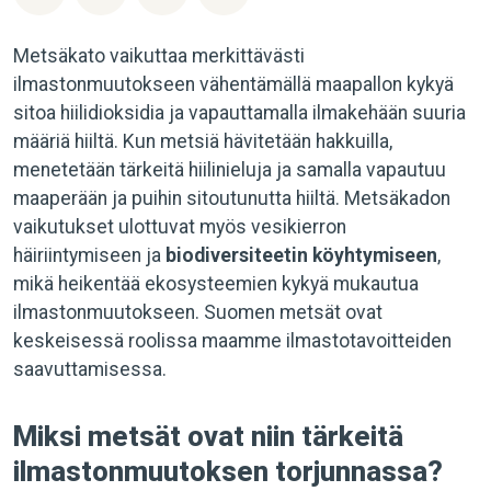
Metsäkato vaikuttaa merkittävästi
ilmastonmuutokseen vähentämällä maapallon kykyä
sitoa hiilidioksidia ja vapauttamalla ilmakehään suuria
määriä hiiltä. Kun metsiä hävitetään hakkuilla,
menetetään tärkeitä hiilinieluja ja samalla vapautuu
maaperään ja puihin sitoutunutta hiiltä. Metsäkadon
vaikutukset ulottuvat myös vesikierron
häiriintymiseen ja
biodiversiteetin köyhtymiseen
,
mikä heikentää ekosysteemien kykyä mukautua
ilmastonmuutokseen. Suomen metsät ovat
keskeisessä roolissa maamme ilmastotavoitteiden
saavuttamisessa.
Miksi metsät ovat niin tärkeitä
ilmastonmuutoksen torjunnassa?