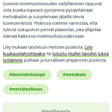
luonnon monimuotoisuuden säilyttäminen riippuvat
siitä, kuinka nopeasti pystymme pysäyttämään
metsäkadon ja suojelemaan jäljellä olevia
luonnonmetsiä. Yhdessä voimme varmistaa, että
tulevat sukupolvet perivät planeetan, joka ylläpitää
elämää kaikessa monimuotoisuudessaan.
Liity mukaan taisteluun metsien puolesta.
Liity
kuukausilahjoittajaksi
tai
tutustu muihin tapoihin tukea
työtämme
puhtaan ja turvallisen ympäristön puolesta.
#
ilmastokriisinsyyt
#
metsäkato
#
metsäteollisuus
kirjoittajasta