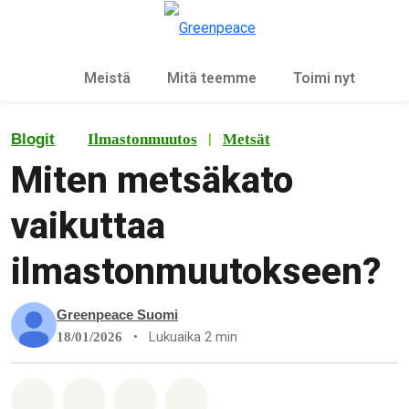
Ky
Valikko
Meistä
Mitä teemme
Toimi nyt
|
Blogit
Ilmastonmuutos
Metsät
Miten metsäkato
vaikuttaa
ilmastonmuutokseen?
Greenpeace Suomi
•
Lukuaika 2 min
18/01/2026
Jaa Whatsapp
Jaa Facebook
Jaa Email
Share on Bluesky