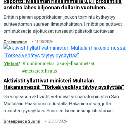
Raportti: Maailman rikkaimmalla 0,01 prosentilla
arviolta lähes biljoonan dollarin vuotuinen
ilmastovelka
Erittäin pienen upporikkaiden joukon toiminta kytkeytyy
suhteettoman suureen ilmastohaittaan. Ilmiötä paisuttavat
omistukset ja sijoitukset runsaasti päästöjä tuottavaan
toimintaan sekä hiili-intensiivinen elämäntapa, paljastaa
Greenpeace
11/06/2026
tuore kansainvälinen raportti.
Metsät
luonnonmetsä
suojellaanmetsät
metsäteollisuus
Aktivistit yllättivät ministeri Multalan
Hakaniemessä: “Törkeä vedätys täytyy pysäyttää”
Greenpeacen aktivistit vetosivat ympäristöministeri Sari
Multalaan Paasitornin edustalla Hakaniemessä, jotta
ministeri pysäyttäisi Suomen luonnonsuojeluhistorian
suurimman vedätyksen ja pelastaisi luonnonmetsät. “Maa- ja
Greenpeace Suomi
25/05/2026
metsätalousministeriön valmistelema törkeä vedätys täytyy