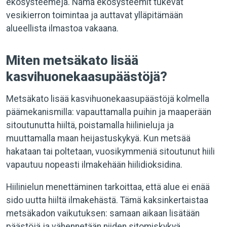
ekosysteemejä. Nämä ekosysteemit tukevat
vesikierron toimintaa ja auttavat ylläpitämään
alueellista ilmastoa vakaana.
Miten metsäkato lisää
kasvihuonekaasupäästöjä?
Metsäkato lisää kasvihuonekaasupäästöjä kolmella
päämekanismilla: vapauttamalla puihin ja maaperään
sitoutunutta hiiltä, poistamalla hiilinieluja ja
muuttamalla maan heijastuskykyä. Kun metsää
hakataan tai poltetaan, vuosikymmeniä sitoutunut hiili
vapautuu nopeasti ilmakehään hiilidioksidina.
Hiilinielun menettäminen tarkoittaa, että alue ei enää
sido uutta hiiltä ilmakehästä. Tämä kaksinkertaistaa
metsäkadon vaikutuksen: samaan aikaan lisätään
päästöjä ja vähennetään niiden sitomiskykyä.