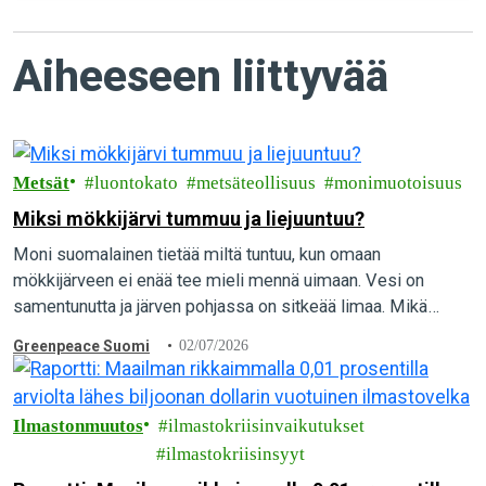
Aiheeseen liittyvää
Metsät
luontokato
metsäteollisuus
monimuotoisuus
Miksi mökkijärvi tummuu ja liejuuntuu?
Moni suomalainen tietää miltä tuntuu, kun omaan
mökkijärveen ei enää tee mieli mennä uimaan. Vesi on
samentunutta ja järven pohjassa on sitkeää limaa. Mikä
aiheuttaa vesien pilaantumista, ja mitä yksittäinen…
Greenpeace Suomi
02/07/2026
Ilmastonmuutos
ilmastokriisinvaikutukset
ilmastokriisinsyyt