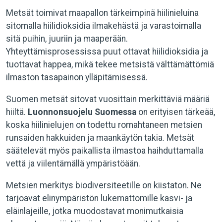
Metsät toimivat maapallon tärkeimpinä hiilinieluina
sitomalla hiilidioksidia ilmakehästä ja varastoimalla
sitä puihin, juuriin ja maaperään.
Yhteyttämisprosessissa puut ottavat hiilidioksidia ja
tuottavat happea, mikä tekee metsistä välttämättömiä
ilmaston tasapainon ylläpitämisessä.
Suomen metsät sitovat vuosittain merkittäviä määriä
hiiltä.
Luonnonsuojelu Suomessa
on erityisen tärkeää,
koska hiilinielujen on todettu romahtaneen metsien
runsaiden hakkuiden ja maankäytön takia. Metsät
säätelevät myös paikallista ilmastoa haihduttamalla
vettä ja viilentämällä ympäristöään.
Metsien merkitys biodiversiteetille on kiistaton. Ne
tarjoavat elinympäristön lukemattomille kasvi- ja
eläinlajeille, jotka muodostavat monimutkaisia