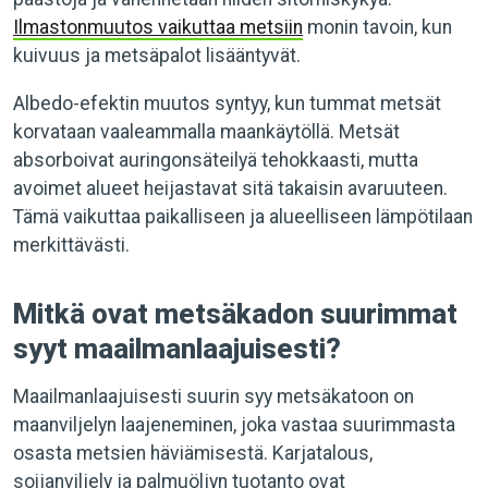
Ilmastonmuutos vaikuttaa metsiin
monin tavoin, kun
kuivuus ja metsäpalot lisääntyvät.
Albedo-efektin muutos syntyy, kun tummat metsät
korvataan vaaleammalla maankäytöllä. Metsät
absorboivat auringonsäteilyä tehokkaasti, mutta
avoimet alueet heijastavat sitä takaisin avaruuteen.
Tämä vaikuttaa paikalliseen ja alueelliseen lämpötilaan
merkittävästi.
Mitkä ovat metsäkadon suurimmat
syyt maailmanlaajuisesti?
Maailmanlaajuisesti suurin syy metsäkatoon on
maanviljelyn laajeneminen, joka vastaa suurimmasta
osasta metsien häviämisestä. Karjatalous,
soijanviljely ja palmuöljyn tuotanto ovat