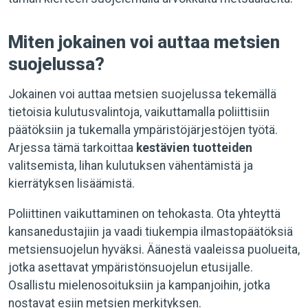
Miten jokainen voi auttaa metsien
suojelussa?
Jokainen voi auttaa metsien suojelussa tekemällä
tietoisia kulutusvalintoja, vaikuttamalla poliittisiin
päätöksiin ja tukemalla ympäristöjärjestöjen työtä.
Arjessa tämä tarkoittaa
kestävien tuotteiden
valitsemista, lihan kulutuksen vähentämistä ja
kierrätyksen lisäämistä.
Poliittinen vaikuttaminen on tehokasta. Ota yhteyttä
kansanedustajiin ja vaadi tiukempia ilmastopäätöksiä
metsiensuojelun hyväksi. Äänestä vaaleissa puolueita,
jotka asettavat ympäristönsuojelun etusijalle.
Osallistu mielenosoituksiin ja kampanjoihin, jotka
nostavat esiin metsien merkityksen.