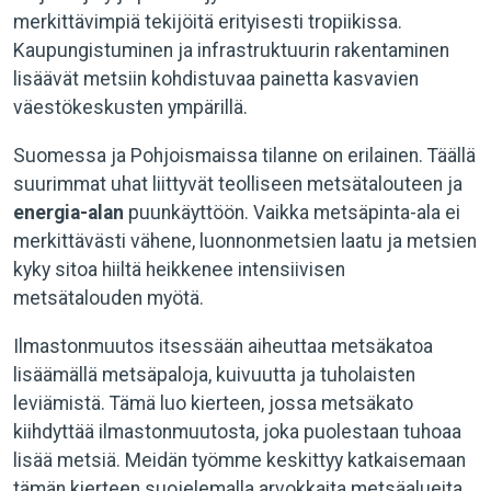
merkittävimpiä tekijöitä erityisesti tropiikissa.
Kaupungistuminen ja infrastruktuurin rakentaminen
lisäävät metsiin kohdistuvaa painetta kasvavien
väestökeskusten ympärillä.
Suomessa ja Pohjoismaissa tilanne on erilainen. Täällä
suurimmat uhat liittyvät teolliseen metsätalouteen ja
energia-alan
puunkäyttöön. Vaikka metsäpinta-ala ei
merkittävästi vähene, luonnonmetsien laatu ja metsien
kyky sitoa hiiltä heikkenee intensiivisen
metsätalouden myötä.
Ilmastonmuutos itsessään aiheuttaa metsäkatoa
lisäämällä metsäpaloja, kuivuutta ja tuholaisten
leviämistä. Tämä luo kierteen, jossa metsäkato
kiihdyttää ilmastonmuutosta, joka puolestaan tuhoaa
lisää metsiä. Meidän työmme keskittyy katkaisemaan
tämän kierteen suojelemalla arvokkaita metsäalueita.