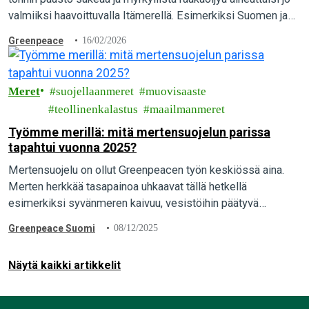
valmiiksi haavoittuvalla Itämerellä. Esimerkiksi Suomen ja
Viron välillä tapahtuva öljyvuoto aiheuttaisi mittavaa vahinkoa
Greenpeace
16/02/2026
lukuisilla luonnonsuojelualueilla ja peittäisi Helsingin ja
Espoo edustat öljyyn.
Meret
suojellaanmeret
muovisaaste
teollinenkalastus
maailmanmeret
Työmme merillä: mitä mertensuojelun parissa
tapahtui vuonna 2025?
Mertensuojelu on ollut Greenpeacen työn keskiössä aina.
Merten herkkää tasapainoa uhkaavat tällä hetkellä
esimerkiksi syvänmeren kaivuu, vesistöihin päätyvä
muovijäte, sekä teollinen kalastus ja eritoten tuhoisa
Greenpeace Suomi
08/12/2025
pohjatroolaus. Mitä näiden aiheiden parissa…
Näytä kaikki artikkelit