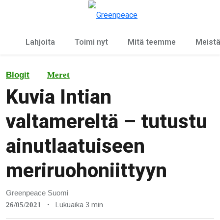
Ky
Valikko
Lahjoita
Toimi nyt
Mitä teemme
Meist
Blogit
Meret
Kuvia Intian
valtamereltä – tutustu
ainutlaatuiseen
meriruohoniittyyn
Greenpeace Suomi
•
Lukuaika 3 min
26/05/2021