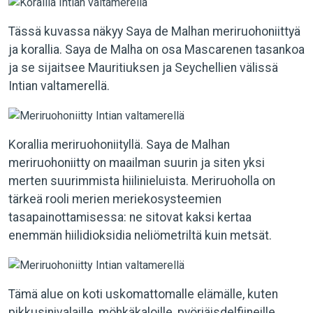
Tässä kuvassa näkyy Saya de Malhan meriruohoniittyä
ja korallia. Saya de Malha on osa Mascarenen tasankoa
ja se sijaitsee Mauritiuksen ja Seychellien välissä
Intian valtamerellä.
Korallia meriruohoniityllä. Saya de Malhan
meriruohoniitty on maailman suurin ja siten yksi
merten suurimmista hiilinieluista. Meriruoholla on
tärkeä rooli merien meriekosysteemien
tasapainottamisessa: ne sitovat kaksi kertaa
enemmän hiilidioksidia neliömetriltä kuin metsät.
Tämä alue on koti uskomattomalle elämälle, kuten
pikkusinivalaille, möhkäkaloille, pyöriäisdelfiineille,