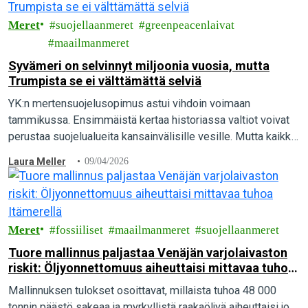
Meret
suojellaanmeret
greenpeacenlaivat
maailmanmeret
Syvämeri on selvinnyt miljoonia vuosia, mutta
Trumpista se ei välttämättä selviä
YK:n mertensuojelusopimus astui vihdoin voimaan
tammikussa. Ensimmäistä kertaa historiassa valtiot voivat
perustaa suojelualueita kansainvälisille vesille. Mutta kaikki
eivät toivo suojelua, siksi on toimittava.
Laura Meller
09/04/2026
Meret
fossiiliset
maailmanmeret
suojellaanmeret
Tuore mallinnus paljastaa Venäjän varjolaivaston
riskit: Öljyonnettomuus aiheuttaisi mittavaa tuhoa
Itämerellä
Mallinnuksen tulokset osoittavat, millaista tuhoa 48 000
tonnin päästö sakeaa ja myrkyllistä raakaöljyä aiheuttaisi jo