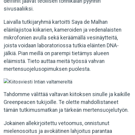
delfiinit jäävät teollisen tonnikalan pyynnin
sivusaaliiksi.
Laivalla tutkijaryhmä kartoitti Saya de Malhan
eläinlajistoa kiikarien, kameroiden ja vedenalaisten
mikrofonien avulla sekä keräämällä vesinäytteitä,
joista voidaan laboratoriossa tutkia eläinten DNA-
jälkiä. Pian meillä on parempi tietämys alueen
eläimistä. Tieto auttaa meitä työssä vahvan
mertensuojelusopimuksen puolesta.
Tahdomme välittää valtavan kiitoksen sinulle ja kaikille
Greenpeacen tukijoille. Te olette mahdollistaneet
tämän tutkimusmatkan ja tärkeän mertensuojelutyön.
Jokainen allekirjoitettu vetoomus, onnistunut
mielenosoitus ja avokätinen lahjoitus parantaa