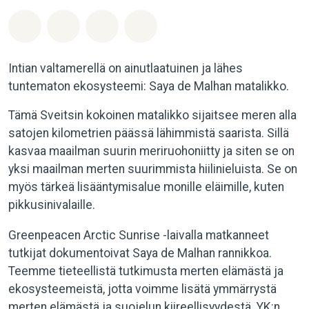
Jaa Whatsapp
Jaa Facebook
Jaa Email
Share on Bluesky
Intian valtamerellä on ainutlaatuinen ja lähes
tuntematon ekosysteemi: Saya de Malhan matalikko.
Tämä Sveitsin kokoinen matalikko sijaitsee meren alla
satojen kilometrien päässä lähimmistä saarista. Sillä
kasvaa maailman suurin meriruohoniitty ja siten se on
yksi maailman merten suurimmista hiilinieluista. Se on
myös tärkeä lisääntymisalue monille eläimille, kuten
pikkusinivalaille.
Greenpeacen Arctic Sunrise -laivalla matkanneet
tutkijat dokumentoivat Saya de Malhan rannikkoa.
Teemme tieteellistä tutkimusta merten elämästä ja
ekosysteemeistä, jotta voimme lisätä ymmärrystä
merten elämästä ja suojelun kiireellisyydestä. YK:n