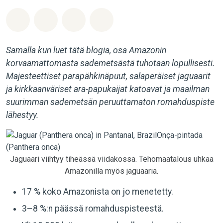
Jaa Whatsapp
Jaa Facebook
Jaa Email
Share on Bluesky
Samalla kun luet tätä blogia, osa Amazonin
korvaamattomasta sademetsästä tuhotaan lopullisesti.
Majesteettiset parapähkinäpuut, salaperäiset jaguaarit
ja kirkkaanväriset ara-papukaijat katoavat ja maailman
suurimman sademetsän peruuttamaton romahduspiste
lähestyy.
Jaguaari viihtyy tiheässä viidakossa. Tehomaatalous uhkaa
Amazonilla myös jaguaaria.
17 % koko Amazonista on jo menetetty.
3–8 %:n päässä romahduspisteestä.