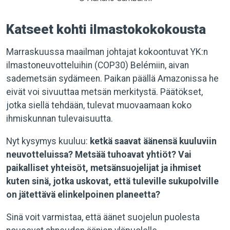
Katseet kohti ilmastokokokousta
Marraskuussa maailman johtajat kokoontuvat YK:n
ilmastoneuvotteluihin (COP30) Belémiin, aivan
sademetsän sydämeen. Paikan päällä Amazonissa he
eivät voi sivuuttaa metsän merkitystä. Päätökset,
jotka siellä tehdään, tulevat muovaamaan koko
ihmiskunnan tulevaisuutta.
Nyt kysymys kuuluu:
ketkä saavat äänensä kuuluviin
neuvotteluissa? Metsää tuhoavat yhtiöt? Vai
paikalliset yhteisöt, metsänsuojelijat ja ihmiset
kuten sinä, jotka uskovat, että tuleville sukupolville
on jätettävä elinkelpoinen planeetta?
Sinä voit varmistaa, että äänet suojelun puolesta