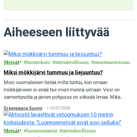
Aiheeseen liittyvää
Metsät
luontokato
metsäteollisuus
monimuotoisuus
Miksi mökkijärvi tummuu ja liejuuntuu?
Moni suomalainen tietää miltä tuntuu, kun omaan
mökkijärveen ei enää tee mieli mennä uimaan. Vesi on
samentunutta ja järven pohjassa on sitkeää limaa. Mikä
aiheuttaa vesien pilaantumista, ja mitä yksittäinen…
Greenpeace Suomi
02/07/2026
Metsät
luonnonmetsä
metsäteollisuus