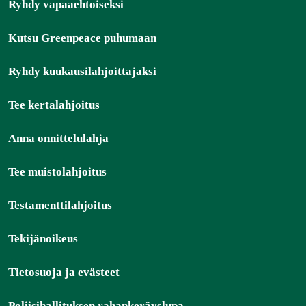
Ryhdy vapaaehtoiseksi
Kutsu Greenpeace puhumaan
Ryhdy kuukausilahjoittajaksi
Tee kertalahjoitus
Anna onnittelulahja
Tee muistolahjoitus
Testamenttilahjoitus
Tekijänoikeus
Tietosuoja ja evästeet
Poliisihallituksen rahankeräyslupa