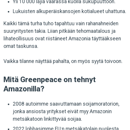
Yli 10 000 lajia vaarassa kuolla sukupuuttoon.
Lukuisten alkuperäiskansojen kotialueet uhattuna.
Kaikki tämä turha tuho tapahtuu vain rahanahneiden
suuryritysten takia. Liian pitkään tehomaatalous ja
lihateollisuus ovat riistäneet Amazonia täyttääkseen
omat taskunsa.
Vaikka tilanne näyttää pahalta, on myös syytä toivoon.
Mitä Greenpeace on tehnyt
Amazonilla?
2008 autoimme saavuttamaan soijamoratorion,
jonka ansiosta yritykset eivät myy Amazonin
metsäkatoon linkittyvää soijaa.
2022 lobbasimme EU:n metsäkatolain puolesta.