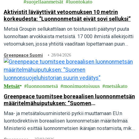
suojellaanmetsät
luontokato
Aktivistit läväyttivät vetoomuksen 10 metrin
korkeudesta: “Luonnonmetsät eivät sovi selluksi”
Metsä Groupin sellukattilaan on toistuvasti päätynyt puuta
luonnoltaan arvokkaista metsistä. 17 000 ihmistä allekirjoitti
vetoomuksen, jossa yhtiötä vaaditaan lopettamaan puun
ostaminen luonnonmetsistä. Greenpeacen aktivistit
Greenpeace Suomi
28/04/2026
toimittivat vetoomuksen yhtiön pääkonttorille Espooseen
luovalla…
Metsät
luonnonmetsä
monimuotoisuus
metsäkato
Greenpeace tuomitsee boreaalisen luonnonmetsän
määritelmähuiputuksen: “Suomen
luonnonsuojeluhistorian suurin vedätys”
Maa- ja metsätalousministeriö pyrkii muuttamaan EU:n
luontodirektiivin boreaalisen luonnonmetsän määritelmää.
Ministeriö esittää luonnonmetsien ikärajan nostamista, mikä
sulkisi noin 70 000 hehtaaria luonnonmetsiä suojelun