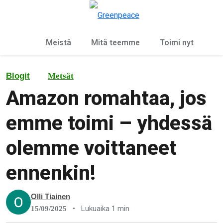
Ky
Valikko
Meistä
Mitä teemme
Toimi nyt
Blogit
Metsät
Amazon romahtaa, jos
emme toimi – yhdessä
olemme voittaneet
ennenkin!
Olli Tiainen
•
Lukuaika 1 min
15/09/2025