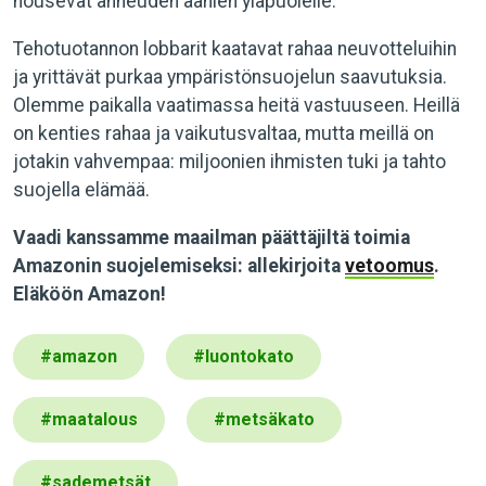
nousevat ahneuden äänien yläpuolelle.
Tehotuotannon lobbarit kaatavat rahaa neuvotteluihin
ja yrittävät purkaa ympäristönsuojelun saavutuksia.
Olemme paikalla vaatimassa heitä vastuuseen. Heillä
on kenties rahaa ja vaikutusvaltaa, mutta meillä on
jotakin vahvempaa: miljoonien ihmisten tuki ja tahto
suojella elämää.
Vaadi kanssamme maailman päättäjiltä toimia
Amazonin suojelemiseksi: allekirjoita
vetoomus
.
Eläköön Amazon!
#
amazon
#
luontokato
#
maatalous
#
metsäkato
#
sademetsät