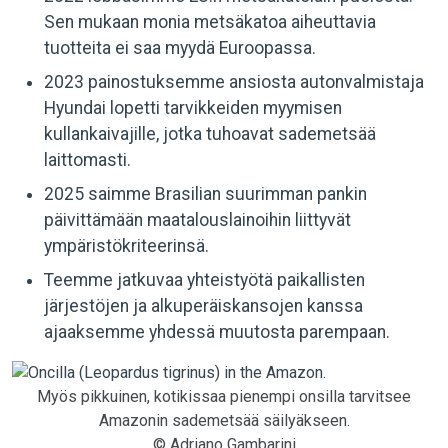
Sen mukaan monia metsäkatoa aiheuttavia
tuotteita ei saa myydä Euroopassa.
2023 painostuksemme ansiosta autonvalmistaja
Hyundai lopetti tarvikkeiden myymisen
kullankaivajille, jotka tuhoavat sademetsää
laittomasti.
2025 saimme Brasilian suurimman pankin
päivittämään maatalouslainoihin liittyvät
ympäristökriteerinsä.
Teemme jatkuvaa yhteistyötä paikallisten
järjestöjen ja alkuperäiskansojen kanssa
ajaaksemme yhdessä muutosta parempaan.
Myös pikkuinen, kotikissaa pienempi onsilla tarvitsee
Amazonin sademetsää säilyäkseen.
© Adriano Gambarini