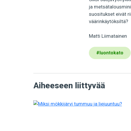
ja metsätalousmini
suositukset eivät 
väärinkäytöksiltä?
Matti Liimatainen
#
luontokato
Aiheeseen liittyvää