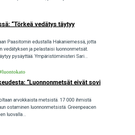
essä: “Törkeä vedätys täytyy
aan Paasitornin edustalla Hakaniemessä, jotta
n vedätyksen ja pelastaisi luonnonmetsät.
ytyy pysäyttää. Ympäristöministeri Sari
luontokato
rkeudesta: “Luonnonmetsät eivät sovi
noltaan arvokkaista metsistä. 17 000 ihmistä
n puun ostaminen luonnonmetsistä. Greenpeacen
een luovalla…