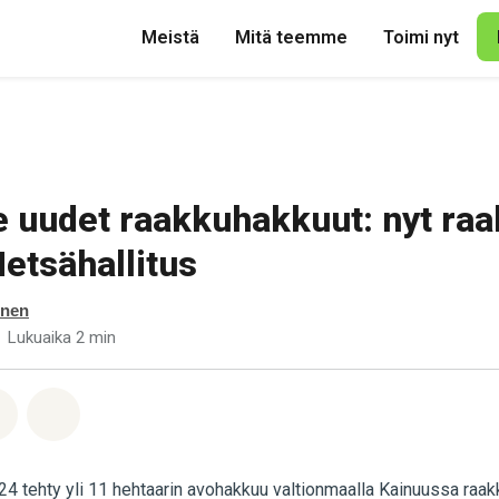
Meistä
Mitä teemme
Toimi nyt
uudet raakkuhakkuut: nyt raa
etsähallitus
inen
Lukuaika 2 min
pp
acebook
Jaa Email
Share on Bluesky