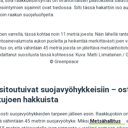
tia, sillä raakkuesiintymät on viranomaisen päätöksellä salatt
siintymien sijainnit ovat tiedossa. Silti tässä hakattiin iso 
toin raakun suojeluohjeita.
en varrella, tässä kohtaa noin 11 metriä joesta. Näin lähellä ra
intoainevalumista aukon puolelta ja heikentää merkittävästi joen v
us on, että vähintään 45 metriä joesta on jätettävä metsänhoitot
udattanut suositusta tässä kohteessa. Kuva: Matti Liimatainen /
© Greenpeace
sitoutuivat suojavyöhykkeisiin – ost
kujoen hakkuista
osti suojavyöhykkeiden tarpeen jälleen esiin. Raakkujokiin 
ää vähintään 45 metrin suojavyöhyke. Miksi
Metsähallitus
e