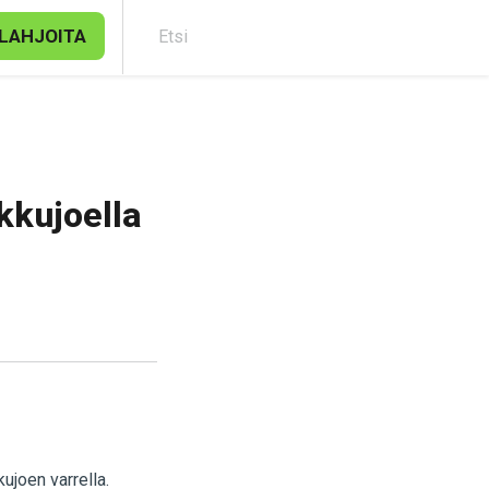
LAHJOITA
Etsi
kkujoella