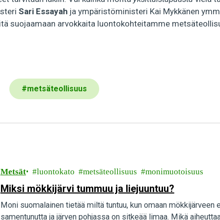
steri
Sari Essayah
ja ympäristöministeri Kai Mykkänen ymmä
riitä suojaamaan arvokkaita luontokohteitamme metsäteolli
#
metsäteollisuus
Metsät
luontokato
metsäteollisuus
monimuotoisuus
Miksi mökkijärvi tummuu ja liejuuntuu?
Moni suomalainen tietää miltä tuntuu, kun omaan mökkijärveen 
samentunutta ja järven pohjassa on sitkeää limaa. Mikä aiheuttaa