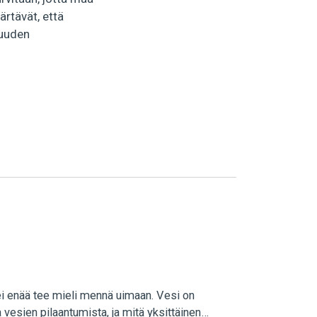
rtävät, että
suuden
ei enää tee mieli mennä uimaan. Vesi on
 vesien pilaantumista, ja mitä yksittäinen…