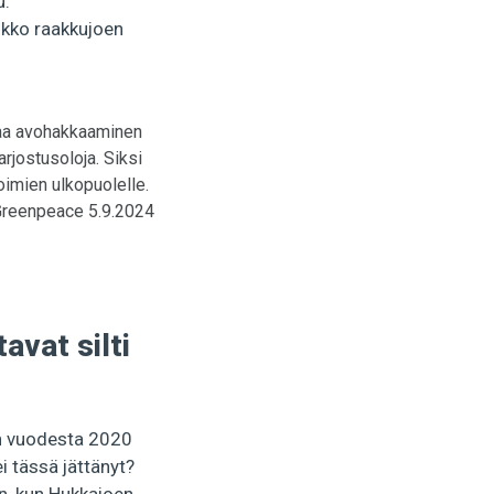
u.
aukko raakkujoen
ntaa avohakkaaminen
arjostusoloja. Siksi
oimien ulkopuolelle.
 Greenpeace 5.9.2024
avat silti
on vuodesta 2020
i tässä jättänyt?