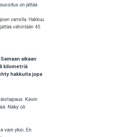
joen varrella. Hakkuu
jättää
vähintään
45
Samaan aikaan
i kilometriä
ehty hakkuita jopa
äistapaus. Kävin
ää. Näky oli
a vain yksi. En