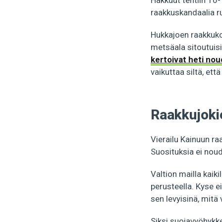
Hakkuut tehtiin 10
raakkuskandaalia ru
Hukkajoen raakkuk
metsäala sitoutuisi
kertoivat heti no
vaikuttaa siltä, et
Raakkujokie
Vierailu Kainuun ra
Suosituksia ei noud
Valtion mailla kaiki
perusteella. Kyse ei
sen levyisinä, mitä
Siksi suojavyöhykke