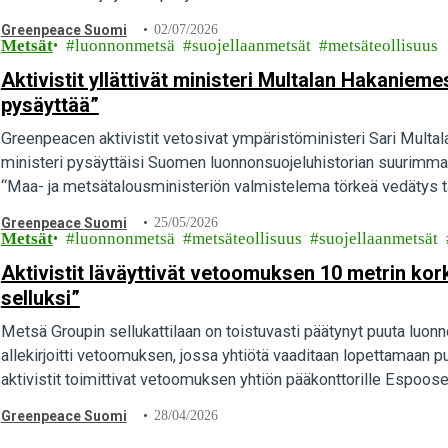
Greenpeace Suomi
02/07/2026
Metsät
luonnonmetsä
suojellaanmetsät
metsäteollisuus
Aktivistit yllättivät ministeri Multalan Hakaniem
pysäyttää”
Greenpeacen aktivistit vetosivat ympäristöministeri Sari Multal
ministeri pysäyttäisi Suomen luonnonsuojeluhistorian suurimma
“Maa- ja metsätalousministeriön valmistelema törkeä vedätys tä
Multalalla…
Greenpeace Suomi
25/05/2026
Metsät
luonnonmetsä
metsäteollisuus
suojellaanmetsät
Aktivistit läväyttivät vetoomuksen 10 metrin ko
selluksi”
Metsä Groupin sellukattilaan on toistuvasti päätynyt puuta luon
allekirjoitti vetoomuksen, jossa yhtiötä vaaditaan lopettamaa
aktivistit toimittivat vetoomuksen yhtiön pääkonttorille Espoos
Greenpeace Suomi
28/04/2026