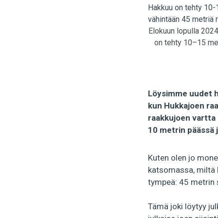
Elokuun lopulla 2024
on tehty 10–15 met
Löysimme uudet hak
kun Hukkajoen raak
raakkujoen vartta 
10 metrin päässä 
Kuten olen jo mone
katsomassa, miltä M
tympeä: 45 metrin s
Tämä joki löytyy ju