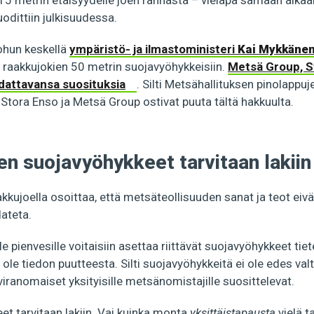
-15 metrin etäisyydelle joen rannasta – vieläpä samaan aikaa
odittiin julkisuudessa.
ohun keskellä
ympäristö- ja ilmastoministeri
Kai Mykkäne
 raakkujokien 50 metrin suojavyöhykkeisiin.
Metsä Group, S
udattavansa suosituksia
. Silti Metsähallituksen pinolappuj
tä Stora Enso ja Metsä Group ostivat puuta tältä hakkuulta.
n suojavyöhykkeet tarvitaan lakiin
akkujoella osoittaa, että metsäteollisuuden sanat ja teot eivä
ateta.
lle pienvesille voitaisiin asettaa riittävät suojavyöhykkeet tie
 ole tiedon puutteesta. Silti suojavyöhykkeitä ei ole edes val
 viranomaiset yksityisille metsänomistajille suosittelevat.
et tarvitaan lakiin. Vai kuinka monta
yksittäistapausta
vielä t