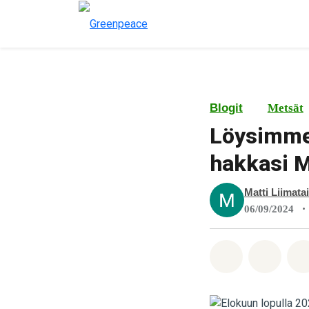
Blogit
Metsät
Löysimme 
hakkasi M
Matti Liimata
•
06/09/2024
Jaa Whatsa
Jaa F