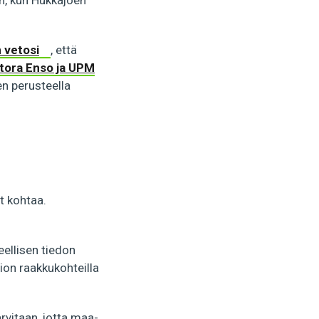
n, kun Hukkajoen
n
vetosi
, että
tora Enso ja UPM
en perusteella
t kohtaa.
teellisen tiedon
tion raakkukohteilla
arvitaan, jotta maa-