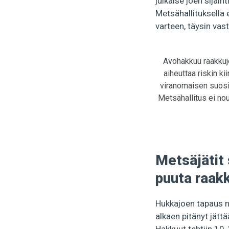
julkaise joen sijain
Metsähallituksella e
varteen, täysin vas
Avohakkuu raakkujo
aiheuttaa riskin ki
viranomaisen suosit
Metsähallitus ei no
Metsäjätit 
puuta raak
Hukkajoen tapaus n
alkaen pitänyt jätt