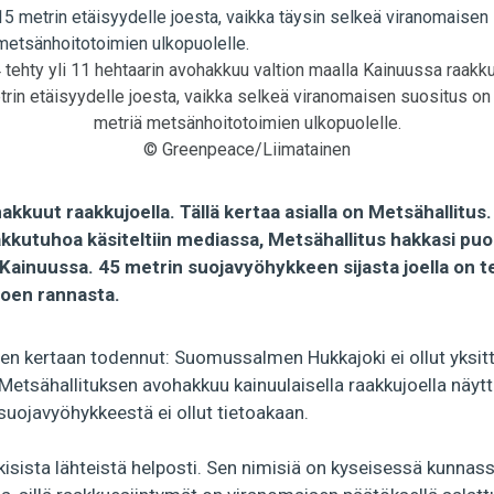
 tehty yli 11 hehtaarin avohakkuu valtion maalla Kainuussa raakku
rin etäisyydelle joesta, vaikka selkeä viranomaisen suositus on 
metriä metsänhoitotoimien ulkopuolelle.
© Greenpeace/Liimatainen
kuut raakkujoella. Tällä kertaa asialla on Metsähallitus.
kutuhoa käsiteltiin mediassa, Metsähallitus hakkasi puol
Kainuussa. 45 metrin suojavyöhykkeen sijasta joella on t
joen rannasta.
en kertaan todennut: Suomussalmen Hukkajoki ei ollut yksitt
etsähallituksen avohakkuu kainuulaisella raakkujoella näytt
uojavyöhykkeestä ei ollut tietoakaan.
lkisista lähteistä helposti. Sen nimisiä on kyseisessä kunnass