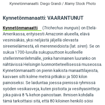
Kynnetönmanaatti. Diego Grandi / Alamy Stock Photo
Kynnetönmanaatti: VAARANTUNUT
Kynnetönmanaatti
(
Trichechus inunguis
) on Etelä-
Amerikassa, erityisesti Amazonin alueella, elävä
vesinisäkäs, yksi neljästä jäljellä olevasta
sireenieläimestä, eli merenneidoista (lat.
siren
). Se on
sukua 1700-luvulla sukupuuttoon kuolleelle
stellerinmerilehmälle, jonka harvinainen luuranko on
nähtävissä Helsingin luonnontieteellisessä museossa.
Kynnetönmanaatti on pienin kaikista manaattilajeista,
kasvaen silti kolme metriä pitkäksi ja 500 kilon
painoiseksi. Se laiduntaa joessa pienissä ryhmissä
syöden vesikasveja, kuten pistioita ja vesihyasintteja
joka päivä 8 % kehon painostaan. Ihmisen kohdalla
tämä tarkoittaisi sitä, että 80 kiloinen henkilö söisi