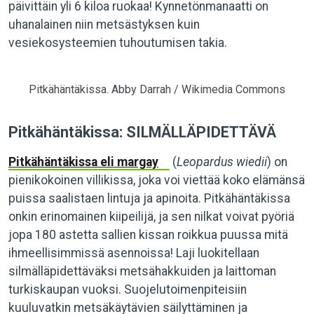
päivittäin yli 6 kiloa ruokaa! Kynnetönmanaatti on
uhanalainen niin metsästyksen kuin
vesiekosysteemien tuhoutumisen takia.
Pitkähäntäkissa. Abby Darrah / Wikimedia Commons
Pitkähäntäkissa: SILMÄLLÄPIDETTÄVÄ
Pitkähäntäkissa eli margay
(
Leopardus wiedii
) on
pienikokoinen villikissa, joka voi viettää koko elämänsä
puissa saalistaen lintuja ja apinoita. Pitkähäntäkissa
onkin erinomainen kiipeilijä, ja sen nilkat voivat pyöriä
jopa 180 astetta sallien kissan roikkua puussa mitä
ihmeellisimmissä asennoissa! Laji luokitellaan
silmälläpidettäväksi metsähakkuiden ja laittoman
turkiskaupan vuoksi. Suojelutoimenpiteisiin
kuuluvatkin metsäkäytävien säilyttäminen ja