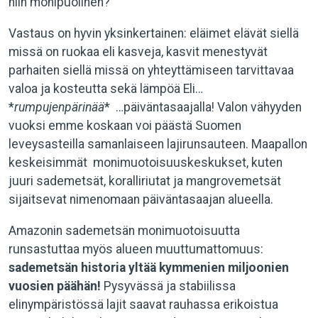
niin monipuolinen?
Vastaus on hyvin yksinkertainen: eläimet elävät siellä
missä on ruokaa eli kasveja, kasvit menestyvät
parhaiten siellä missä on yhteyttämiseen tarvittavaa
valoa ja kosteutta sekä lämpöä Eli…
*
rumpujenpärinää
* …päiväntasaajalla! Valon vähyyden
vuoksi emme koskaan voi päästä Suomen
leveysasteilla samanlaiseen lajirunsauteen. Maapallon
keskeisimmät monimuotoisuuskeskukset, kuten
juuri sademetsät, koralliriutat ja mangrovemetsät
sijaitsevat nimenomaan päiväntasaajan alueella.
Amazonin sademetsän monimuotoisuutta
runsastuttaa myös alueen muuttumattomuus:
sademetsän historia yltää kymmenien miljoonien
vuosien päähän!
Pysyvässä ja stabiilissa
elinympäristössä lajit saavat rauhassa erikoistua