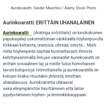
Aurinkoaratti. Sander Meertins / Alamy Stock Photo
Aurinkoaratti: ERITTÄIN UHANALAINEN
Aurinkoaratti
(
Aratinga solstitialis
) on kesikokoinen
papukaijalaji uskomattoman värikkäällä höyhenpuvulla.
Kirkkaan keltaista, oranssia, vihreää, sinistä…. Mieti
miltä höyhenpeite näyttää huomattavasti ihmistä
kehittyneemmällä lintujen värinäöllä! Aurinkoaratti on
erittäin sosiaalinen laji ja meille tutun hömötiaisen
tavoin kolopesijä. Hömötiaisella ja aurinkoaratilla on
kolojen lisäksi muutakin yhteistä, nimittäin
uhanalaisuus. Aurinkoarattia uhkaavat
sekä elinympäristön hävittäminen että laiton
pyydystäminen höyhen- ja lemmikkikauppaan.