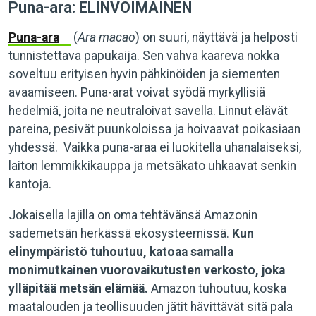
Puna-ara: ELINVOIMAINEN
Puna-ara
(
Ara macao
) on suuri, näyttävä ja helposti
tunnistettava papukaija. Sen vahva kaareva nokka
soveltuu erityisen hyvin pähkinöiden ja siementen
avaamiseen. Puna-arat voivat syödä myrkyllisiä
hedelmiä, joita ne neutraloivat savella. Linnut elävät
pareina, pesivät puunkoloissa ja hoivaavat poikasiaan
yhdessä. Vaikka puna-araa ei luokitella uhanalaiseksi,
laiton lemmikkikauppa ja metsäkato uhkaavat senkin
kantoja.
Jokaisella lajilla on oma tehtävänsä Amazonin
sademetsän herkässä ekosysteemissä.
Kun
elinympäristö tuhoutuu, katoaa samalla
monimutkainen vuorovaikutusten verkosto, joka
ylläpitää metsän elämää.
Amazon tuhoutuu, koska
maatalouden ja teollisuuden jätit hävittävät sitä pala