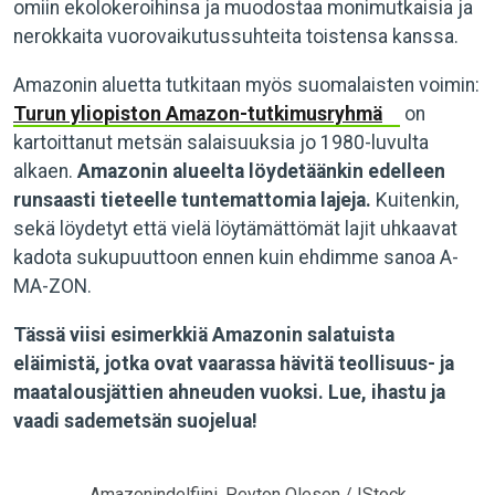
omiin ekolokeroihinsa ja muodostaa monimutkaisia ja
nerokkaita vuorovaikutussuhteita toistensa kanssa.
Amazonin aluetta tutkitaan myös suomalaisten voimin:
Turun yliopiston Amazon-tutkimusryhmä
on
kartoittanut metsän salaisuuksia jo 1980-luvulta
alkaen.
Amazonin alueelta löydetäänkin edelleen
runsaasti tieteelle tuntemattomia lajeja.
Kuitenkin,
sekä löydetyt että vielä löytämättömät lajit uhkaavat
kadota sukupuuttoon ennen kuin ehdimme sanoa A-
MA-ZON.
Tässä viisi esimerkkiä Amazonin salatuista
eläimistä, jotka ovat vaarassa hävitä teollisuus- ja
maatalousjättien ahneuden vuoksi. Lue, ihastu ja
vaadi sademetsän suojelua!
Amazonindelfiini. Peyton Olesen / IStock