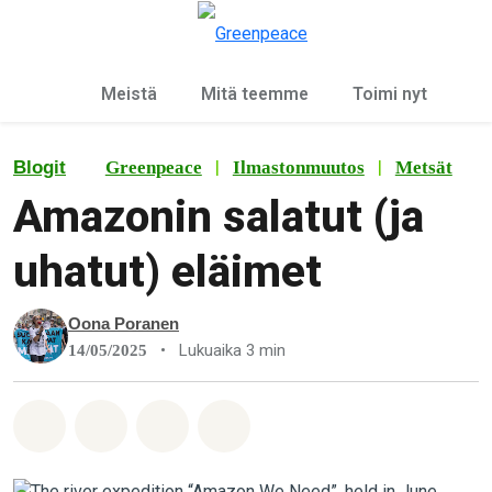
Ky
Valikko
Meistä
Mitä teemme
Toimi nyt
|
|
Blogit
Greenpeace
Ilmastonmuutos
Metsät
Amazonin salatut (ja
uhatut) eläimet
Oona Poranen
•
Lukuaika 3 min
14/05/2025
Jaa Whatsapp
Jaa Facebook
Jaa Email
Share on Bluesky