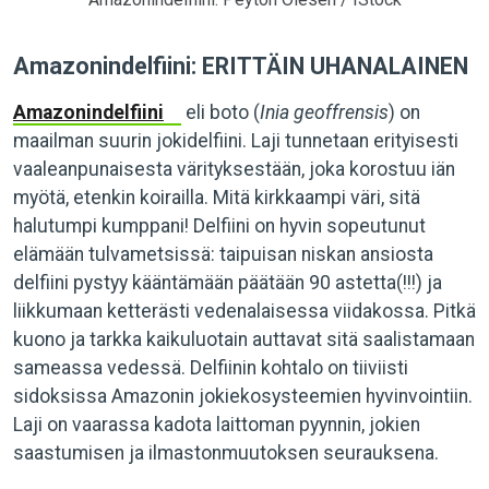
Amazonindelfiini: ERITTÄIN UHANALAINEN
Amazonindelfiini
eli boto (
Inia geoffrensis
) on
maailman suurin jokidelfiini. Laji tunnetaan erityisesti
vaaleanpunaisesta värityksestään, joka korostuu iän
myötä, etenkin koirailla. Mitä kirkkaampi väri, sitä
halutumpi kumppani! Delfiini on hyvin sopeutunut
elämään tulvametsissä: taipuisan niskan ansiosta
delfiini pystyy kääntämään päätään 90 astetta(!!!) ja
liikkumaan ketterästi vedenalaisessa viidakossa. Pitkä
kuono ja tarkka kaikuluotain auttavat sitä saalistamaan
sameassa vedessä. Delfiinin kohtalo on tiiviisti
sidoksissa Amazonin jokiekosysteemien hyvinvointiin.
Laji on vaarassa kadota laittoman pyynnin, jokien
saastumisen ja ilmastonmuutoksen seurauksena.