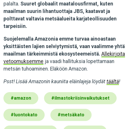
palalta.
Suuret globaalit maatalousfirmat, kuten
maailman suurin lihantuottaja JBS, kaatavat ja
polttavat valtavia metsäalueita karjateollisuuden
tarpeisiin.
Suojelemalla Amazonia emme turvaa ainoastaan
yksittäisten lajien selviytymistä, vaan vaalimme yhtä
maailman tärkeimmistä ekosysteemeistä.
Allekirjoita
vetoomuksemme
ja vaadi hallituksia lopettamaan
metsän tuhoaminen. Eläköön Amazon.
Psst! Lisää Amazonin kauniita eläinlajeja löydät
täältä
!
#
amazon
#
ilmastokriisinvaikutukset
#
luontokato
#
metsäkato