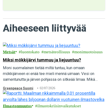
Aiheeseen liittyvää
Metsät
luontokato
metsäteollisuus
monimuotoisuus
Miksi mökkijärvi tummuu ja liejuuntuu?
Moni suomalainen tietää miltä tuntuu, kun omaan
mökkijärveen ei enää tee mieli mennä uimaan. Vesi on
samentunutta ja järven pohjassa on sitkeää limaa. Mikä
aiheuttaa vesien pilaantumista, ja mitä yksittäinen…
Greenpeace Suomi
02/07/2026
Ilmastonmuutos
ilmastokriisinvaikutukset