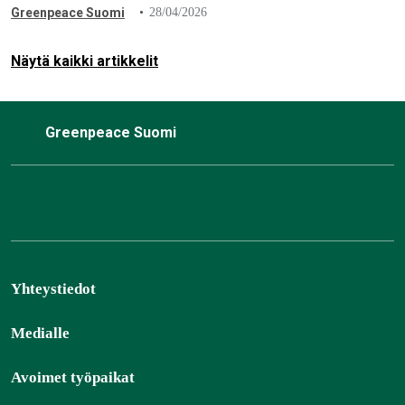
ostaminen luonnonmetsistä. Greenpeacen aktivistit
Greenpeace Suomi
28/04/2026
toimittivat vetoomuksen yhtiön pääkonttorille Espooseen
luovalla…
Näytä kaikki artikkelit
Greenpeace Suomi
Yhteystiedot
Medialle
Avoimet työpaikat