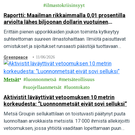
ilmastokriisinsyyt
Raportti: Maailman rikkaimmalla 0,01 prosentilla
arviolta lähes biljoonan dollarin vuotuinen
ilmastovelka
Erittäin pienen upporikkaiden joukon toiminta kytkeytyy
suhteettoman suureen ilmastohaittaan. Ilmiötä paisuttavat
omistukset ja sijoitukset runsaasti päästöjä tuottavaan
toimintaan sekä hiili-intensiivinen elämäntapa, paljastaa
Greenpeace
11/06/2026
tuore kansainvälinen raportti.
Metsät
luonnonmetsä
metsäteollisuus
suojellaanmetsät
luontokato
Aktivistit läväyttivät vetoomuksen 10 metrin
korkeudesta: “Luonnonmetsät eivät sovi selluksi”
Metsä Groupin sellukattilaan on toistuvasti päätynyt puuta
luonnoltaan arvokkaista metsistä. 17 000 ihmistä allekirjoitti
vetoomuksen, jossa yhtiötä vaaditaan lopettamaan puun