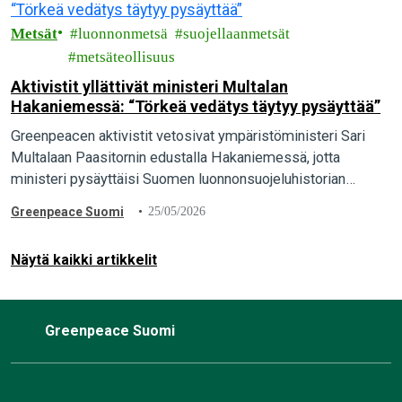
Metsät
luonnonmetsä
suojellaanmetsät
metsäteollisuus
Aktivistit yllättivät ministeri Multalan
Hakaniemessä: “Törkeä vedätys täytyy pysäyttää”
Greenpeacen aktivistit vetosivat ympäristöministeri Sari
Multalaan Paasitornin edustalla Hakaniemessä, jotta
ministeri pysäyttäisi Suomen luonnonsuojeluhistorian
suurimman vedätyksen ja pelastaisi luonnonmetsät. “Maa- ja
Greenpeace Suomi
25/05/2026
metsätalousministeriön valmistelema törkeä vedätys täytyy
pysäyttää. Ympäristöministeri Sari Multalalla…
Näytä kaikki artikkelit
Greenpeace Suomi