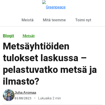
Ky
Valikko
Meistä
Mitä teemme
Toimi nyt
Blogit
Metsät
Metsäyhtiöiden
tulokset laskussa –
pelastuvatko metsä ja
ilmasto?
Juha Aromaa
•
Lukuaika 2 min
01/08/2023