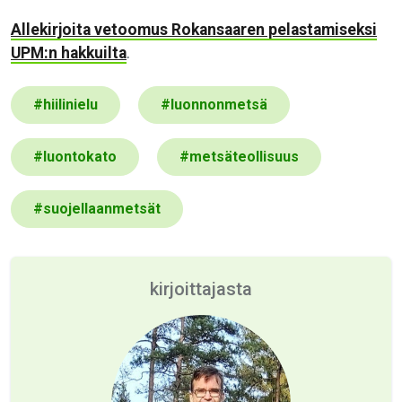
Allekirjoita vetoomus Rokansaaren pelastamiseksi
UPM:n hakkuilta
.
#
hiilinielu
#
luonnonmetsä
#
luontokato
#
metsäteollisuus
#
suojellaanmetsät
kirjoittajasta