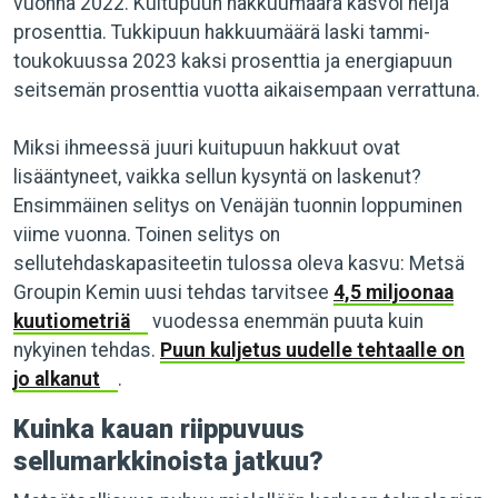
vuonna 2022. Kuitupuun hakkuumäärä kasvoi neljä
prosenttia. Tukkipuun hakkuumäärä laski tammi-
toukokuussa 2023 kaksi prosenttia ja energiapuun
seitsemän prosenttia vuotta aikaisempaan verrattuna.
Miksi ihmeessä juuri kuitupuun hakkuut ovat
lisääntyneet, vaikka sellun kysyntä on laskenut?
Ensimmäinen selitys on Venäjän tuonnin loppuminen
viime vuonna. Toinen selitys on
sellutehdaskapasiteetin tulossa oleva kasvu: Metsä
Groupin Kemin uusi tehdas tarvitsee
4,5 miljoonaa
kuutiometriä
vuodessa enemmän puuta kuin
nykyinen tehdas.
Puun kuljetus uudelle tehtaalle on
jo alkanut
.
Kuinka kauan riippuvuus
sellumarkkinoista jatkuu?