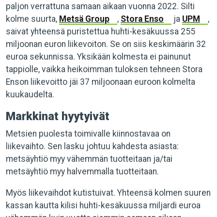
paljon verrattuna samaan aikaan vuonna 2022. Silti
kolme suurta,
Metsä Group
,
Stora Enso
ja
UPM
,
saivat yhteensä puristettua huhti-kesäkuussa 255
miljoonan euron liikevoiton. Se on siis keskimäärin 32
euroa sekunnissa. Yksikään kolmesta ei painunut
tappiolle, vaikka heikoimman tuloksen tehneen Stora
Enson liikevoitto jäi 37 miljoonaan euroon kolmelta
kuukaudelta.
Markkinat hyytyivät
Metsien puolesta toimivalle kiinnostavaa on
liikevaihto. Sen lasku johtuu kahdesta asiasta:
metsäyhtiö myy vähemmän tuotteitaan ja/tai
metsäyhtiö myy halvemmalla tuotteitaan.
Myös liikevaihdot kutistuivat. Yhteensä kolmen suuren
kassan kautta kilisi huhti-kesäkuussa miljardi euroa