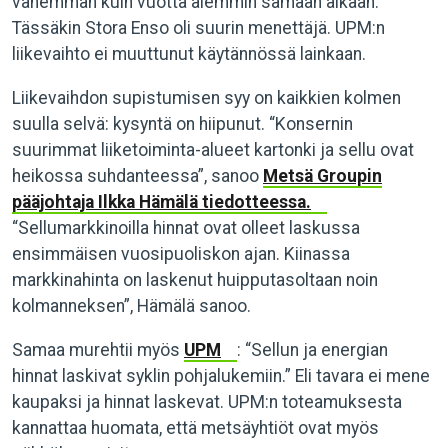
vähemmän kuin vuotta aiemmin samaan aikaan.
Tässäkin Stora Enso oli suurin menettäjä. UPM:n
liikevaihto ei muuttunut käytännössä lainkaan.
Liikevaihdon supistumisen syy on kaikkien kolmen
suulla selvä: kysyntä on hiipunut. “Konsernin
suurimmat liiketoiminta-alueet kartonki ja sellu ovat
heikossa suhdanteessa”, sanoo
Metsä Groupin
pääjohtaja Ilkka Hämälä tiedotteessa.
“Sellumarkkinoilla hinnat ovat olleet laskussa
ensimmäisen vuosipuoliskon ajan. Kiinassa
markkinahinta on laskenut huipputasoltaan noin
kolmanneksen”, Hämälä sanoo.
Samaa murehtii myös
UPM
: “Sellun ja energian
hinnat laskivat syklin pohjalukemiin.” Eli tavara ei mene
kaupaksi ja hinnat laskevat. UPM:n toteamuksesta
kannattaa huomata, että metsäyhtiöt ovat myös