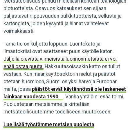
Metsäteollisuus puhuu mielellään korkean teknologian
biotuotteista. Osavuosikatsaukset sen sijaan
paljastavat riippuvuuden bulkkituotteista, sellusta ja
kartongista, joiden kysyntä ja hinnat vaihtelevat
voimakkaasti.
Tämä tie on kuljettu loppuun. Luontokato ja
ilmastokriisi ovat asettaneet puun käytölle katon.
Jäljellä olevista viimeisistä luonnonmetsistä ei voi
enää ostaa puuta.
Hakkuutasoissakin katto on tullut
vastaan. Kun maankäyttösektorin nielut ja päästöt
otetaan huomioon, Suomi on yksi harvoja Euroopan
maita, jossa
päästöt eivät käytännössä ole laskeneet
lainkaan vuodesta 1990
. Vanha yhtälö ei enää toimi.
Puolustetaan metsiämme ja kiritetään
metsäteollisuutemme todelliseen muutokseen.
Lue lisää työstämme metsien puolesta
.