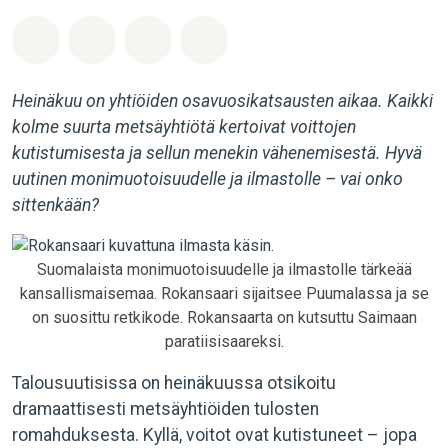
Jaa Whatsapp
Jaa Facebook
Jaa Email
Share on Bluesky
Heinäkuu on yhtiöiden osavuosikatsausten aikaa. Kaikki
kolme suurta metsäyhtiötä kertoivat voittojen
kutistumisesta ja sellun menekin vähenemisestä. Hyvä
uutinen monimuotoisuudelle ja ilmastolle – vai onko
sittenkään?
Suomalaista monimuotoisuudelle ja ilmastolle tärkeää
kansallismaisemaa. Rokansaari sijaitsee Puumalassa ja se
on suosittu retkikode. Rokansaarta on kutsuttu Saimaan
paratiisisaareksi.
Talousuutisissa on heinäkuussa otsikoitu
dramaattisesti metsäyhtiöiden tulosten
romahduksesta. Kyllä, voitot ovat kutistuneet – jopa