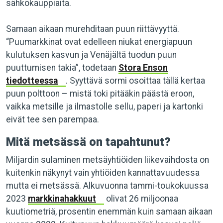
sähkökauppiaita.
Samaan aikaan murehditaan puun riittävyyttä.
“Puumarkkinat ovat edelleen niukat energiapuun
kulutuksen kasvun ja Venäjältä tuodun puun
puuttumisen takia”, todetaan
Stora Enson
tiedotteessa
. Syyttävä sormi osoittaa tällä kertaa
puun polttoon – mistä toki pitääkin päästä eroon,
vaikka metsille ja ilmastolle sellu, paperi ja kartonki
eivät tee sen parempaa.
Mitä metsässä on tapahtunut?
Miljardin sulaminen metsäyhtiöiden liikevaihdosta on
kuitenkin näkynyt vain yhtiöiden kannattavuudessa
mutta ei metsässä. Alkuvuonna tammi-toukokuussa
2023
markkinahakkuut
olivat 26 miljoonaa
kuutiometriä, prosentin enemmän kuin samaan aikaan