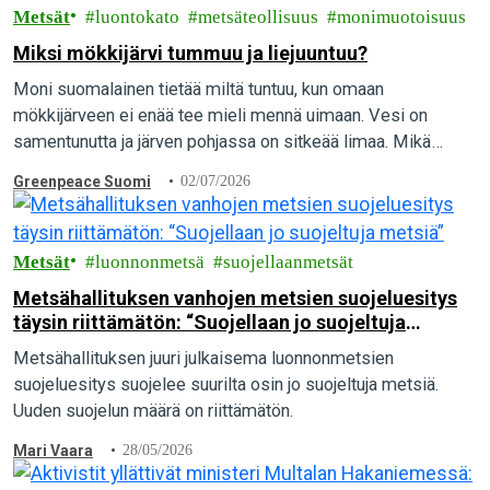
Metsät
luontokato
metsäteollisuus
monimuotoisuus
Miksi mökkijärvi tummuu ja liejuuntuu?
Moni suomalainen tietää miltä tuntuu, kun omaan
mökkijärveen ei enää tee mieli mennä uimaan. Vesi on
samentunutta ja järven pohjassa on sitkeää limaa. Mikä
aiheuttaa vesien pilaantumista, ja mitä yksittäinen…
Greenpeace Suomi
02/07/2026
Metsät
luonnonmetsä
suojellaanmetsät
Metsähallituksen vanhojen metsien suojeluesitys
täysin riittämätön: “Suojellaan jo suojeltuja
metsiä”
Metsähallituksen juuri julkaisema luonnonmetsien
suojeluesitys suojelee suurilta osin jo suojeltuja metsiä.
Uuden suojelun määrä on riittämätön.
Mari Vaara
28/05/2026