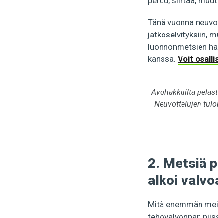
peruu, siirtää, muu
Tänä vuonna neuvot
jatkoselvityksiin,
luonnonmetsien ha
kanssa.
Voit osall
Avohakkuilta pelast
Neuvottelujen tulo
2. Metsiä p
alkoi valv
Mitä enemmän meit
tehovalvonnan niis