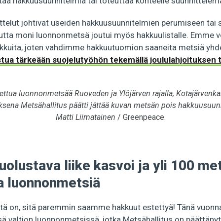
ttaa hakkuusuunnitelmia tai toteuttaa kohteelle suunnittele
telut johtivat useiden hakkuusuunnitelmien perumiseen tai 
 mutta moni luonnonmetsä joutui myös hakkuulistalle. Emme v
kkuita, joten vahdimme hakkuutuomion saaneita metsiä yh
istua tärkeään suojelutyöhön tekemällä joululahjoituksen t
ettua luonnonmetsää Ruoveden ja Ylöjärven rajalla, Kotajärvenka
ksena Metsähallitus päätti jättää kuvan metsän pois hakkuusuun
Matti Liimatainen
/ Greenpeace.
uolustava liike kasvoi ja yli 100 me
oa luonnonmetsiä
ä on, sitä paremmin saamme hakkuut estettyä! Tänä vuonn
sä valtion luonnonmetsissä, jotka Metsähallitus on päättäny