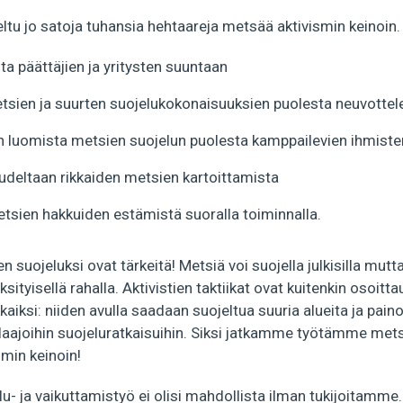
u jo satoja tuhansia hehtaareja metsää aktivismin keinoin. 
a päättäjien ja yritysten suuntaan
etsien ja suurten suojelukokonaisuuksien puolesta neuvotte
ien luomista metsien suojelun puolesta kamppailevien ihmist
eltaan rikkaiden metsien kartoittamista
tsien hakkuiden estämistä suoralla toiminnalla.
n suojeluksi ovat tärkeitä! Metsiä voi suojella julkisilla mutta 
ksityisellä rahalla. Aktivistien taktiikat ovat kuitenkin osoitt
iksi: niiden avulla saadaan suojeltua suuria alueita ja paino
iä laajoihin suojeluratkaisuihin. Siksi jatkamme työtämme met
smin keinoin!
u- ja vaikuttamistyö ei olisi mahdollista ilman tukijoitamm