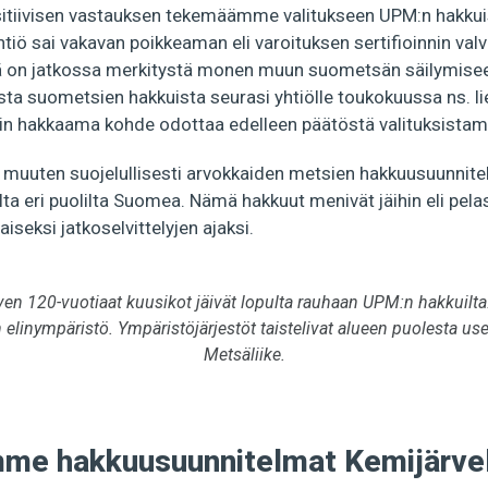
itiivisen vastauksen tekemäämme valitukseen UPM:n hakkui
iö sai vakavan poikkeaman eli varoituksen sertifioinnin val
ä on jatkossa merkitystä monen muun suometsän säilymisee
sta suometsien hakkuista seurasi yhtiölle toukokuussa ns. l
in hakkaama kohde odottaa edelleen päätöstä valituksista
muuten suojelullisesti arvokkaiden metsien hakkuusuunnit
ta eri puolilta Suomea. Nämä hakkuut menivät jäihin eli pelas
aiseksi jatkoselvittelyjen ajaksi.
en 120-vuotiaat kuusikot jäivät lopulta rauhaan UPM:n hakkuil
n elinympäristö. Ympäristöjärjestöt taistelivat alueen puolesta use
Metsäliike.
mme hakkuusuunnitelmat Kemijärve