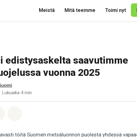
Meistä
Mitä teemme
Toimi nyt
i edistysaskelta saavutimme
uojelussa vuonna 2025
Suomi
Lukuaika 4 min
pp
acebook
Jaa Email
Share on Bluesky
tavasti töitä Suomen metsäluonnon puolesta yhdessä vapaa