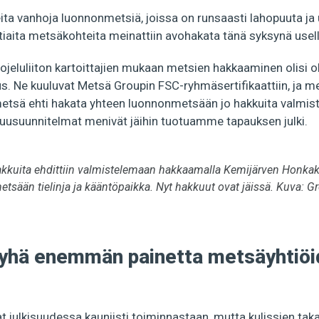
ita vanhoja luonnonmetsiä, joissa on runsaasti lahopuuta ja u
iaita metsäkohteita meinattiin avohakata tänä syksynä usella
eluliiton kartoittajien mukaan metsien hakkaaminen olisi ol
us. Ne kuuluvat Metsä Groupin FSC-ryhmäsertifikaattiin, ja 
tsä ehti hakata yhteen luonnonmetsään jo hakkuita valmistel
uusuunnitelmat menivät jäihin tuotuamme tapauksen julki.
akkuita ehdittiin valmistelemaan hakkaamalla Kemijärven Honka
tsään tielinja ja kääntöpaikka. Nyt hakkuut ovat jäissä. Kuva: G
yhä enemmän painetta metsäyhtiöi
 julkisuudessa kauniisti toiminnastaan, mutta kulissien tak