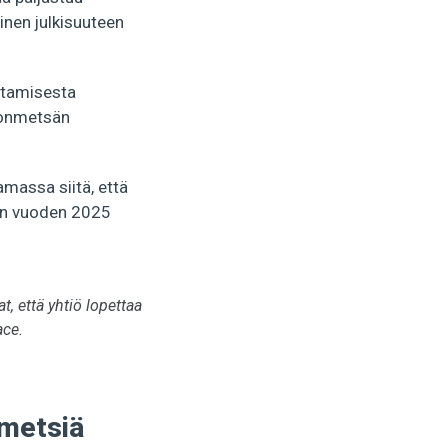
nen julkisuuteen
stamisesta
nonmetsän
massa siitä, että
M:n vuoden 2025
, että yhtiö lopettaa
ace.
 metsiä