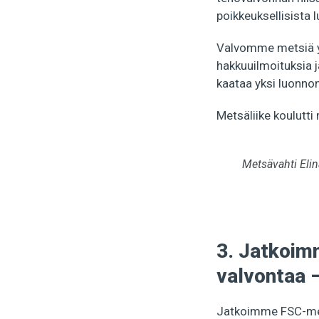
poikkeuksellisista 
Valvomme metsiä yl
hakkuuilmoituksia ja
kaataa yksi luonnon
Metsäliike koulutt
Metsävahti Elin
3. Jatkoim
valvontaa –
Jatkoimme FSC-mets