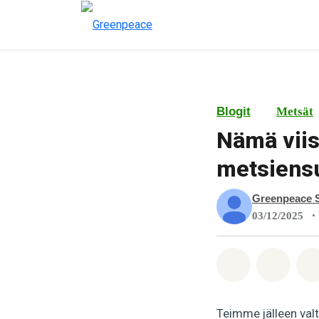
Blogit
Metsät
Nämä viis
metsiens
Greenpeace 
•
03/12/2025
Jaa Whatsa
Jaa F
Teimme jälleen val