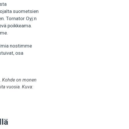
sta
vojalta suometsien
n. Tornator Oyj:n
ievä poikkeama.
mme.
elmia nostimme
tuivat, osa
ta. Kohde on monen
ita vuosia. Kuva:
llä