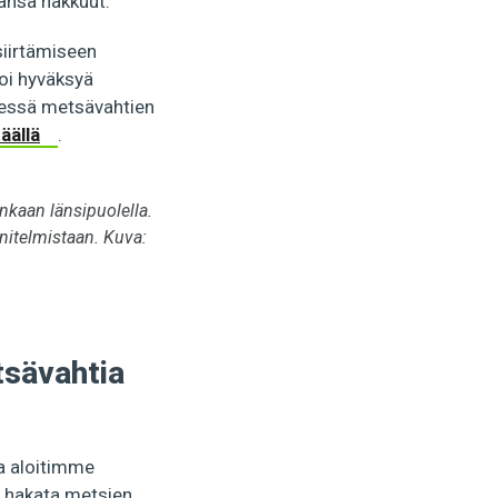
mansa hakkuut.
siirtämiseen
oi hyväksyä
dessä metsävahtien
äällä
.
nkaan länsipuolella.
nitelmistaan. Kuva:
tsävahtia
a aloitimme
t hakata metsien