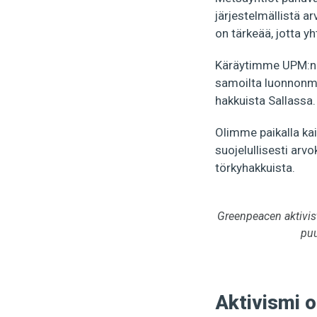
järjestelmällistä 
on tärkeää, jotta y
Käräytimme UPM:n 
samoilta luonnonm
hakkuista Sallassa.
Olimme paikalla ka
suojelullisesti ar
törkyhakkuista.
Greenpeacen aktivist
puu
Aktivismi o