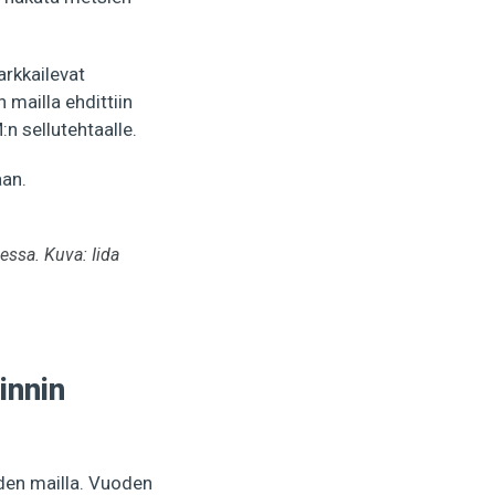
rkkailevat
 mailla ehdittiin
n sellutehtaalle.
an.
essa. Kuva: Iida
innin
den mailla. Vuoden