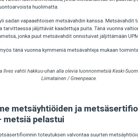
luontoarvoista huolimatta.
i sadan vapaaehtoisen metsävahdin kanssa. Metsävahdit ta
 tarvittaessa jäljittävät kaadettuja puita. Tänä vuonna valtion
metsä, jonka puut metsävahdit onnistuivat jäljittämään UPM:
i myös tänä vuonna kymmeniä metsävahteja mukaan toiminta
a Ilves vahtii hakkuu-uhan alla olevia luonnonmetsiä Keski-Suom
Liimatainen / Greenpeace.
me metsäyhtiöiden ja metsäsertifio
 metsiä pelastui
äsertifioinnin toteutuksen valvontaa suurten metsäyhtiöi