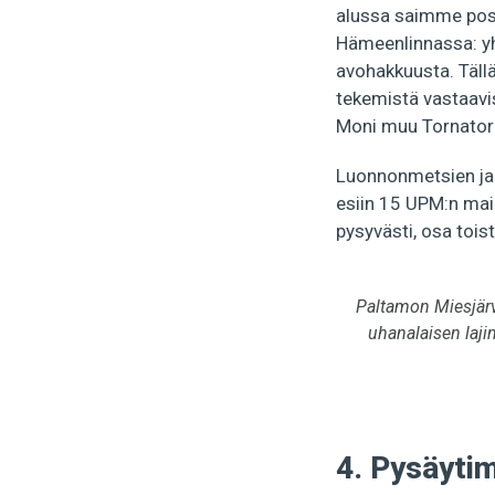
alussa saimme pos
Hämeenlinnassa: yht
avohakkuusta. Täll
tekemistä vastaavi
Moni muu Tornator
Luonnonmetsien ja 
esiin 15 UPM:n mail
pysyvästi, osa toist
Paltamon Miesjärv
uhanalaisen laji
4. Pysäyti