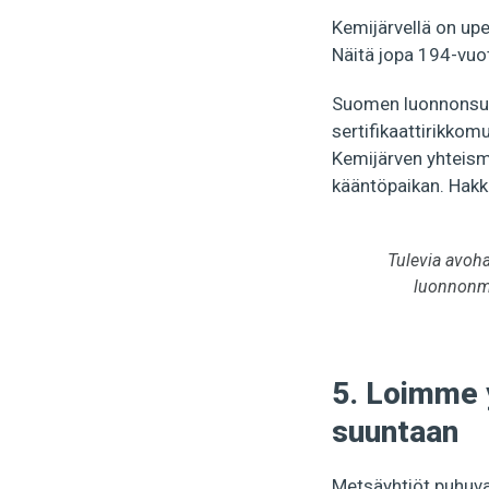
Kemijärvellä on upe
Näitä jopa 194-vuot
Suomen luonnonsuoj
sertifikaattirikkom
Kemijärven yhteisme
kääntöpaikan. Hakk
Tulevia avoh
luonnonme
5. Loimme 
suuntaan
Metsäyhtiöt puhuvat