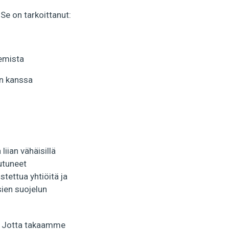
Se on tarkoittanut:
lemista
en kanssa
liian vähäisillä
autuneet
stettua yhtiöitä ja
sien suojelun
e. Jotta takaamme