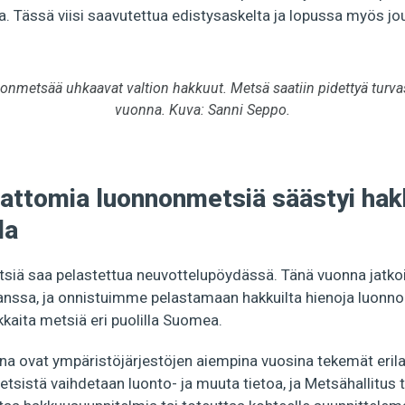
. Tässä viisi saavutettua edistysaskelta ja lopussa myös jo
nmetsää uhkaavat valtion hakkuut. Metsä saatiin pidettyä turva
vuonna. Kuva: Sanni Seppo.
attomia luonnonmetsiä säästyi hak
la
siä saa pelastettua neuvottelupöydässä. Tänä vuonna jatk
anssa, ja onnistuimme pelastamaan hakkuilta hienoja luonno
okkaita metsiä eri puolilla Suomea.
na ovat ympäristöjärjestöjen aiempina vuosina tekemät erila
etsistä vaihdetaan luonto- ja muuta tietoa, ja Metsähallitus