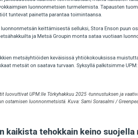
arvokkaimpien luonnonmetsien turmelemista. Tapausten tuomi
htiöt tuntevat painetta parantaa toimintaansa.
luonnonmetsän keittämisestä selluksi, Stora Enson puun o
etsähakkuilta ja Metsä Groupin monta sataa vuotiaan luon
ikkien metsäyhtiöiden keväisissä yhtiökokouksissa muistutta
vokkaat metsät on saatava turvaan. Syksyllä palkitsimme UP
it luovuttivat UPM:lle Törkyhakkuu 2025 -tunnustuksen ja vaativat
n ostamisen luonnonmetsistä. Kuva: Sami Sorasalmi / Greenpe
n kaikista tehokkain keino suojella