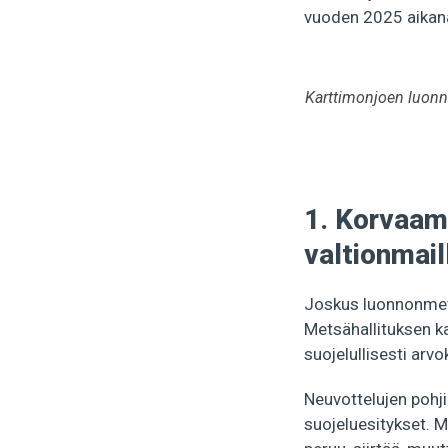
vuoden 2025 aikana
Karttimonjoen luonno
1. Korvaam
valtionmail
Joskus luonnonmet
Metsähallituksen k
suojelullisesti arv
Neuvottelujen pohji
suojeluesitykset. M