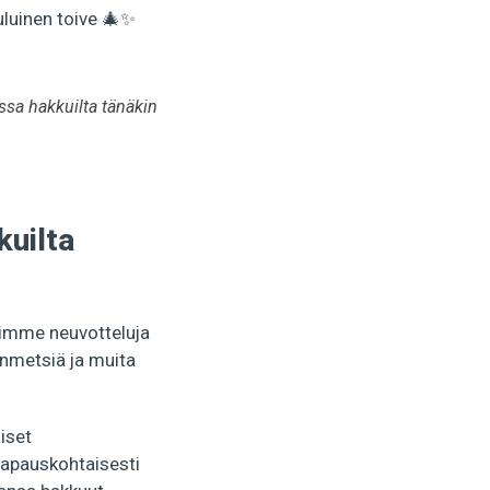
uluinen toive 🎄✨
ssa hakkuilta tänäkin
kuilta
oimme neuvotteluja
nmetsiä ja muita
iset
 tapauskohtaisesti