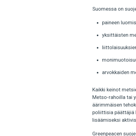
Suomessa on suojelt
paineen luomist
yksittäisten m
liittolaisuuks
monimuotoisuud
arvokkaiden me
Kaikki keinot metsie
Metso-rahoilla tai y
äärimmäisen tehokka
poliittisia päättäj
lisäämiseksi aktivi
Greenpeacen suojel