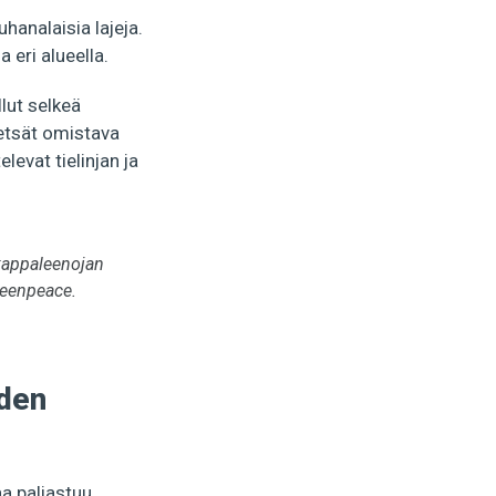
hanalaisia lajeja.
 eri alueella.
lut selkeä
metsät omistava
evat tielinjan ja
kappaleenojan
reenpeace.
den
aa paljastuu