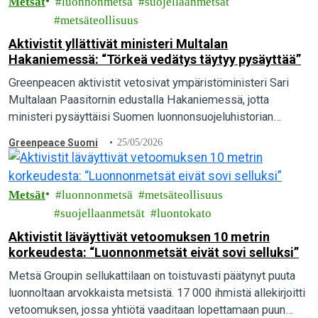
Metsät
luonnonmetsä
suojellaanmetsät
metsäteollisuus
Aktivistit yllättivät ministeri Multalan
Hakaniemessä: “Törkeä vedätys täytyy pysäyttää”
Greenpeacen aktivistit vetosivat ympäristöministeri Sari
Multalaan Paasitornin edustalla Hakaniemessä, jotta
ministeri pysäyttäisi Suomen luonnonsuojeluhistorian
suurimman vedätyksen ja pelastaisi luonnonmetsät. “Maa- ja
Greenpeace Suomi
25/05/2026
metsätalousministeriön valmistelema törkeä vedätys täytyy
pysäyttää. Ympäristöministeri Sari Multalalla…
Metsät
luonnonmetsä
metsäteollisuus
suojellaanmetsät
luontokato
Aktivistit läväyttivät vetoomuksen 10 metrin
korkeudesta: “Luonnonmetsät eivät sovi selluksi”
Metsä Groupin sellukattilaan on toistuvasti päätynyt puuta
luonnoltaan arvokkaista metsistä. 17 000 ihmistä allekirjoitti
vetoomuksen, jossa yhtiötä vaaditaan lopettamaan puun