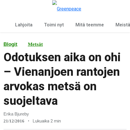
Ky
Valikko
Lahjoita
Toimi nyt
Mitä teemme
Meist
Blogit
Metsät
Odotuksen aika on ohi
– Vienanjoen rantojen
arvokas metsä on
suojeltava
Erika Bjureby
•
Lukuaika 2 min
21/12/2016