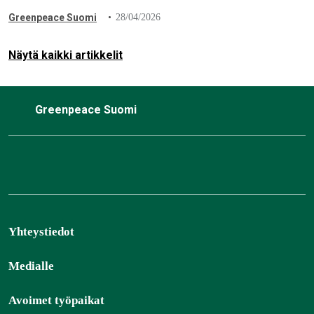
ostaminen luonnonmetsistä. Greenpeacen aktivistit
Greenpeace Suomi
28/04/2026
toimittivat vetoomuksen yhtiön pääkonttorille Espooseen
luovalla…
Näytä kaikki artikkelit
Greenpeace Suomi
Yhteystiedot
Medialle
Avoimet työpaikat