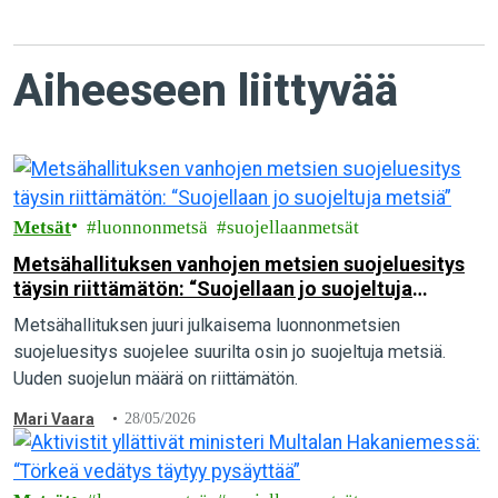
Aiheeseen liittyvää
Metsät
luonnonmetsä
suojellaanmetsät
Metsähallituksen vanhojen metsien suojeluesitys
täysin riittämätön: “Suojellaan jo suojeltuja
metsiä”
Metsähallituksen juuri julkaisema luonnonmetsien
suojeluesitys suojelee suurilta osin jo suojeltuja metsiä.
Uuden suojelun määrä on riittämätön.
Mari Vaara
28/05/2026