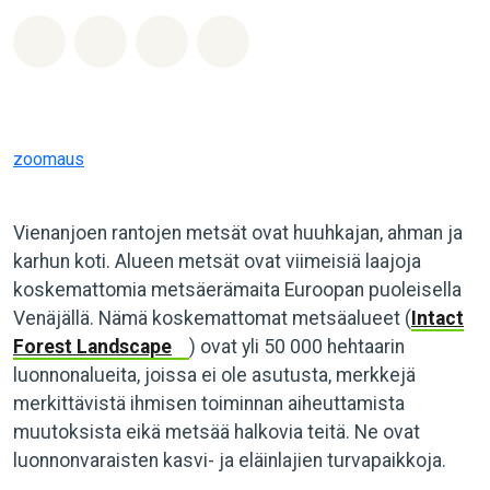
Jaa Whatsapp
Jaa Facebook
Jaa Email
Share on Bluesky
zoomaus
Vienanjoen rantojen metsät ovat huuhkajan, ahman ja
karhun koti. Alueen metsät ovat viimeisiä laajoja
koskemattomia metsäerämaita Euroopan puoleisella
Venäjällä. Nämä koskemattomat metsäalueet (
Intact
Forest Landscape
) ovat yli 50 000 hehtaarin
luonnonalueita, joissa ei ole asutusta, merkkejä
merkittävistä ihmisen toiminnan aiheuttamista
muutoksista eikä metsää halkovia teitä. Ne ovat
luonnonvaraisten kasvi- ja eläinlajien turvapaikkoja.