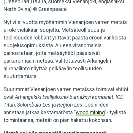
(Северная Двина, suomeksi Vienanjoki, englanniksi
North Dvina) © Greenpeace
Nyt viisi vuotta myöhemmin Vienanjoen varren metsiä
ei ole vieläkään suojeltu. Metsäteollisuus ja
teollisuuden lobbarit yrittävät päästä eroon vanhoista
suojelusopimuksista. Alueen viranomaisia
painostetaan, jotta metsäyhtiöt pääsisivät
parturoimaan metsää. Valitettavasti Arkangelin
aluehallinto näyttää pelkäävän teollisuuden
suututtamista.
Suurimmat Vienanjoen varren metsissä toimivat yhtiöt
ovat
Arhangelski tselljulozno-bumažnyi kombinat
,
ICE
Titan
,
Solombala-Les
ja
Region-Les
. Jos niiden
annetaan jatkaa kestämätöntä “
wood mining
”- tyylistä
toimintaansa, metsät on pian hakattu kokonaan.