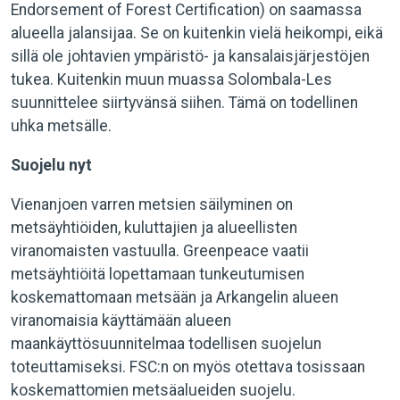
Endorsement of Forest Certification) on saamassa
alueella jalansijaa. Se on kuitenkin vielä heikompi, eikä
sillä ole johtavien ympäristö- ja kansalaisjärjestöjen
tukea. Kuitenkin muun muassa Solombala-Les
suunnittelee siirtyvänsä siihen. Tämä on todellinen
uhka metsälle.
Suojelu nyt
Vienanjoen varren metsien säilyminen on
metsäyhtiöiden, kuluttajien ja alueellisten
viranomaisten vastuulla. Greenpeace vaatii
metsäyhtiöitä lopettamaan tunkeutumisen
koskemattomaan metsään ja Arkangelin alueen
viranomaisia käyttämään alueen
maankäyttösuunnitelmaa todellisen suojelun
toteuttamiseksi. FSC:n on myös otettava tosissaan
koskemattomien metsäalueiden suojelu.