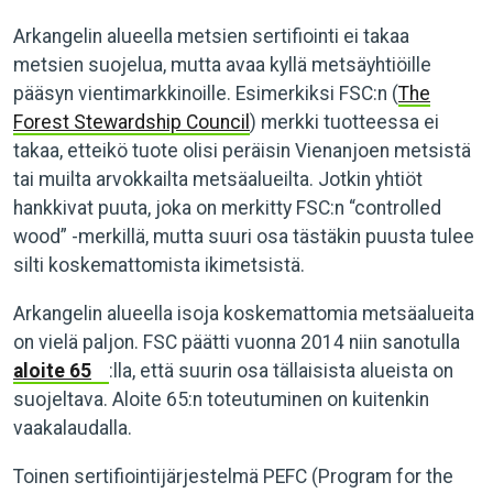
Arkangelin alueella metsien sertifiointi ei takaa
metsien suojelua, mutta avaa kyllä metsäyhtiöille
pääsyn vientimarkkinoille. Esimerkiksi FSC:n (
The
Forest Stewardship Council
) merkki tuotteessa ei
takaa, etteikö tuote olisi peräisin Vienanjoen metsistä
tai muilta arvokkailta metsäalueilta. Jotkin yhtiöt
hankkivat puuta, joka on merkitty FSC:n “controlled
wood” -merkillä, mutta suuri osa tästäkin puusta tulee
silti koskemattomista ikimetsistä.
Arkangelin alueella isoja koskemattomia metsäalueita
on vielä paljon. FSC päätti vuonna 2014 niin sanotulla
aloite 65
:lla, että suurin osa tällaisista alueista on
suojeltava. Aloite 65:n toteutuminen on kuitenkin
vaakalaudalla.
Toinen sertifiointijärjestelmä PEFC (Program for the