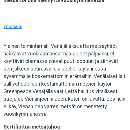
Metsä voi olla mennyttä vuosikymmenessä
zoomaus
Yleinen toimintamalli Venäjällä on, että metsäyhtiöt
hakkaavat vuokraamansa maa-alueet paljaaksi, eli
käyttävät olemassa olevat puut loppuun ja siirtyvät
sen jälkeen seuraavalle alueelle, käytännössä
syvemmälle koskemattomiin erämaihin. Venäläiset lait
sallivat edelleen kestämättömän metsien käytön.
Greenpeace Venäjällä vaatii, että hallitus virallisesti
suojelee Vienanjoen alueen, kuten on luvattu. Jos näin
ei käy, Vienanjoen varren metsät on menetetty
vuosikymmenessä.
Sertifioitua metsätuhoa