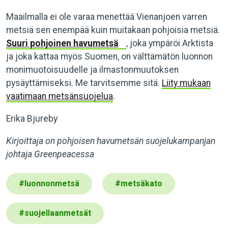
Maailmalla ei ole varaa menettää Vienanjoen varren
metsiä sen enempää kuin muitakaan pohjoisia metsiä.
Suuri pohjoinen havumetsä
, joka ympäröi Arktista
ja joka kattaa myös Suomen, on välttämätön luonnon
monimuotoisuudelle ja ilmastonmuutoksen
pysäyttämiseksi. Me tarvitsemme sitä.
Liity mukaan
vaatimaan metsänsuojelua
.
Erika Bjureby
Kirjoittaja on pohjoisen havumetsän suojelukampanjan
johtaja Greenpeacessa
#
luonnonmetsä
#
metsäkato
#
suojellaanmetsät