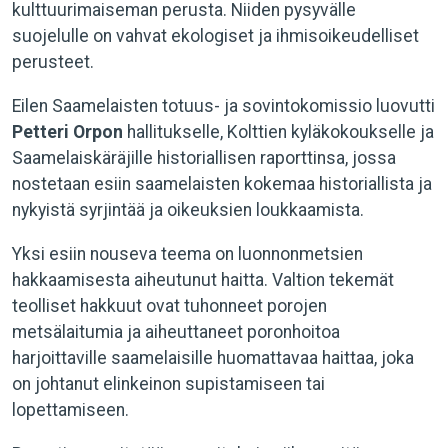
kulttuurimaiseman perusta. Niiden pysyvälle
suojelulle on vahvat ekologiset ja ihmisoikeudelliset
perusteet.
Eilen Saamelaisten totuus- ja sovintokomissio luovutti
Petteri Orpon
hallitukselle, Kolttien kyläkokoukselle ja
Saamelaiskäräjille historiallisen raporttinsa, jossa
nostetaan esiin saamelaisten kokemaa historiallista ja
nykyistä syrjintää ja oikeuksien loukkaamista.
Yksi esiin nouseva teema on luonnonmetsien
hakkaamisesta aiheutunut haitta. Valtion tekemät
teolliset hakkuut ovat tuhonneet porojen
metsälaitumia ja aiheuttaneet poronhoitoa
harjoittaville saamelaisille huomattavaa haittaa, joka
on johtanut elinkeinon supistamiseen tai
lopettamiseen.