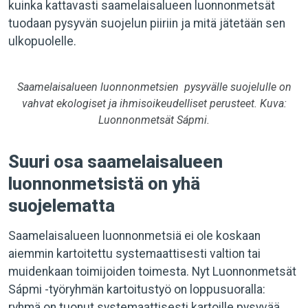
kuinka kattavasti saamelaisalueen luonnonmetsät
tuodaan pysyvän suojelun piiriin ja mitä jätetään sen
ulkopuolelle.
Saamelaisalueen luonnonmetsien pysyvälle suojelulle on
vahvat ekologiset ja ihmisoikeudelliset perusteet. Kuva:
Luonnonmetsät Sápmi.
Suuri osa saamelaisalueen
luonnonmetsistä on yhä
suojelematta
Saamelaisalueen luonnonmetsiä ei ole koskaan
aiemmin kartoitettu systemaattisesti valtion tai
muidenkaan toimijoiden toimesta. Nyt Luonnonmetsät
Sápmi -työryhmän kartoitustyö on loppusuoralla:
ryhmä on tuonut systemaattisesti kartoille pysyvää