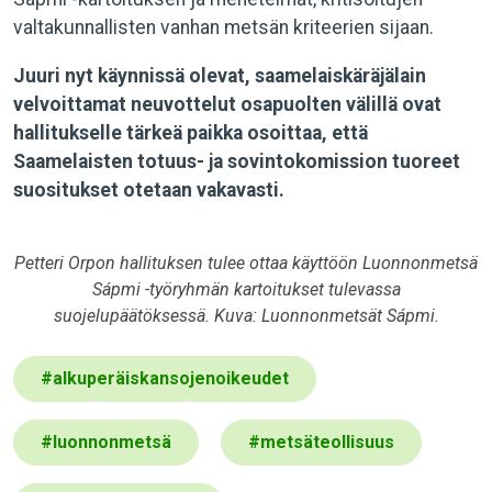
valtakunnallisten vanhan metsän kriteerien sijaan.
Juuri nyt käynnissä olevat, saamelaiskäräjälain
velvoittamat neuvottelut osapuolten välillä ovat
hallitukselle tärkeä paikka osoittaa, että
Saamelaisten totuus- ja sovintokomission tuoreet
suositukset otetaan vakavasti.
Petteri Orpon hallituksen tulee ottaa käyttöön Luonnonmetsä
Sápmi -työryhmän kartoitukset tulevassa
suojelupäätöksessä. Kuva: Luonnonmetsät Sápmi.
#
alkuperäiskansojenoikeudet
#
luonnonmetsä
#
metsäteollisuus