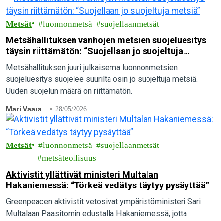
Metsät
luonnonmetsä
suojellaanmetsät
Metsähallituksen vanhojen metsien suojeluesitys
täysin riittämätön: “Suojellaan jo suojeltuja
metsiä”
Metsähallituksen juuri julkaisema luonnonmetsien
suojeluesitys suojelee suurilta osin jo suojeltuja metsiä.
Uuden suojelun määrä on riittämätön.
Mari Vaara
28/05/2026
Metsät
luonnonmetsä
suojellaanmetsät
metsäteollisuus
Aktivistit yllättivät ministeri Multalan
Hakaniemessä: “Törkeä vedätys täytyy pysäyttää”
Greenpeacen aktivistit vetosivat ympäristöministeri Sari
Multalaan Paasitornin edustalla Hakaniemessä, jotta