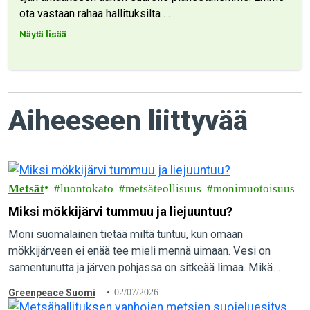
ota vastaan rahaa hallituksilta
…
Näytä lisää
Aiheeseen liittyvää
Metsät
luontokato
metsäteollisuus
monimuotoisuus
Miksi mökkijärvi tummuu ja liejuuntuu?
Moni suomalainen tietää miltä tuntuu, kun omaan
mökkijärveen ei enää tee mieli mennä uimaan. Vesi on
samentunutta ja järven pohjassa on sitkeää limaa. Mikä
aiheuttaa vesien pilaantumista, ja mitä yksittäinen…
Greenpeace Suomi
02/07/2026