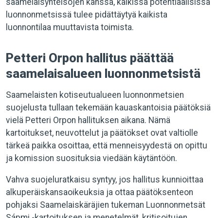
saamelaisyhteisöjen kanssa, kaikissa potentiaalisissa
luonnonmetsissä tulee pidättäytyä kaikista
luonnontilaa muuttavista toimista.
Petteri Orpon hallitus päättää
saamelaisalueen luonnonmetsistä
Saamelaisten kotiseutualueen luonnonmetsien
suojelusta tullaan tekemään kauaskantoisia päätöksiä
vielä Petteri Orpon hallituksen aikana. Nämä
kartoitukset, neuvottelut ja päätökset ovat valtiolle
tärkeä paikka osoittaa, että menneisyydestä on opittu
ja komission suosituksia viedään käytäntöön.
Vahva suojeluratkaisu syntyy, jos hallitus kunnioittaa
alkuperäiskansaoikeuksia ja ottaa päätöksenteon
pohjaksi Saamelaiskäräjien tukeman Luonnonmetsät
Sápmi -kartoituksen ja menetelmät, kritisoitujen