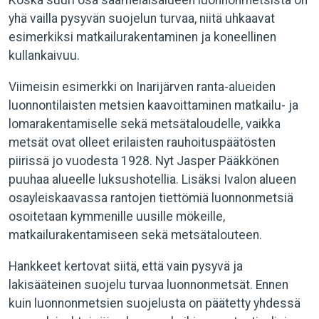
Koska suuri osa saamelaisalueen luonnonmetsistä on
yhä vailla pysyvän suojelun turvaa, niitä uhkaavat
esimerkiksi matkailurakentaminen ja koneellinen
kullankaivuu.
Viimeisin esimerkki on Inarijärven ranta-alueiden
luonnontilaisten metsien kaavoittaminen matkailu- ja
lomarakentamiselle sekä metsätaloudelle, vaikka
metsät ovat olleet erilaisten rauhoituspäätösten
piirissä jo vuodesta 1928. Nyt Jasper Pääkkönen
puuhaa alueelle luksushotellia. Lisäksi Ivalon alueen
osayleiskaavassa rantojen tiettömiä luonnonmetsiä
osoitetaan kymmenille uusille mökeille,
matkailurakentamiseen sekä metsätalouteen.
Hankkeet kertovat siitä, että vain pysyvä ja
lakisääteinen suojelu turvaa luonnonmetsät. Ennen
kuin luonnonmetsien suojelusta on päätetty yhdessä