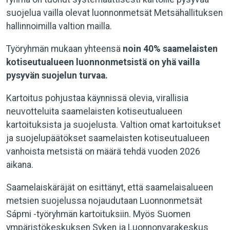
suojelua vailla olevat luonnonmetsät Metsähallituksen
hallinnoimilla valtion mailla.
Työryhmän mukaan yhteensä
noin 40% saamelaisten
kotiseutualueen luonnonmetsistä on yhä vailla
pysyvän suojelun turvaa.
Kartoitus pohjustaa käynnissä olevia, virallisia
neuvotteluita saamelaisten kotiseutualueen
kartoituksista ja suojelusta. Valtion omat kartoitukset
ja suojelupäätökset saamelaisten kotiseutualueen
vanhoista metsistä on määrä tehdä vuoden 2026
aikana.
Saamelaiskäräjät on esittänyt, että saamelaisalueen
metsien suojelussa nojaudutaan Luonnonmetsät
Sápmi -työryhmän kartoituksiin. Myös Suomen
ympäristökeskuksen Syken ja Luonnonvarakeskus