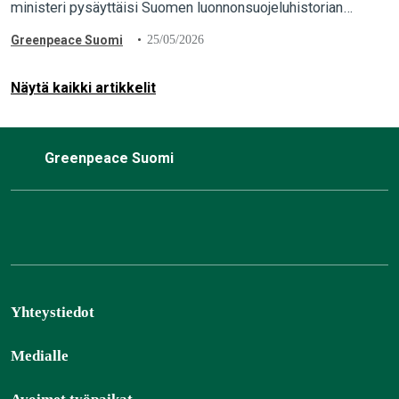
ministeri pysäyttäisi Suomen luonnonsuojeluhistorian
suurimman vedätyksen ja pelastaisi luonnonmetsät. “Maa- ja
Greenpeace Suomi
25/05/2026
metsätalousministeriön valmistelema törkeä vedätys täytyy
pysäyttää. Ympäristöministeri Sari Multalalla…
Näytä kaikki artikkelit
Greenpeace Suomi
Yhteystiedot
Medialle