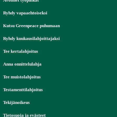
Avoimet työpaikat
Ryhdy vapaaehtoiseksi
Kutsu Greenpeace puhumaan
Ryhdy kuukausilahjoittajaksi
Tee kertalahjoitus
Anna onnittelulahja
Tee muistolahjoitus
Testamenttilahjoitus
Tekijänoikeus
Tietosuoja ja evästeet