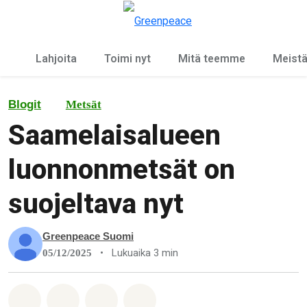
Ky
Valikko
Lahjoita
Toimi nyt
Mitä teemme
Meist
Blogit
Metsät
Saamelaisalueen
luonnonmetsät on
suojeltava nyt
Greenpeace Suomi
•
Lukuaika 3 min
05/12/2025
Jaa Whatsapp
Jaa Facebook
Jaa Email
Share on Bluesky