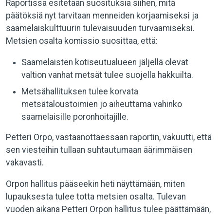
Raportissa esitetään suosituksia siihen, mitä
päätöksiä nyt tarvitaan menneiden korjaamiseksi ja
saamelaiskulttuurin tulevaisuuden turvaamiseksi.
Metsien osalta komissio suosittaa, että:
Saamelaisten kotiseutualueen jäljellä olevat
valtion vanhat metsät tulee suojella hakkuilta.
Metsähallituksen tulee korvata
metsätaloustoimien jo aiheuttama vahinko
saamelaisille poronhoitajille.
Petteri Orpo, vastaanottaessaan raportin, vakuutti, että
sen viesteihin tullaan suhtautumaan äärimmäisen
vakavasti.
Orpon hallitus pääseekin heti näyttämään, miten
lupauksesta tulee totta metsien osalta. Tulevan
vuoden aikana Petteri Orpon hallitus tulee päättämään,