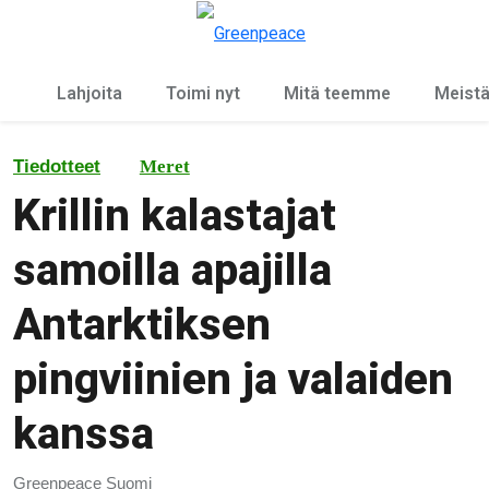
Ky
Valikko
Lahjoita
Toimi nyt
Mitä teemme
Meist
Tiedotteet
Meret
Krillin kalastajat
samoilla apajilla
Antarktiksen
pingviinien ja valaiden
kanssa
Greenpeace Suomi