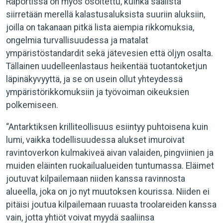
Raportissa on myös osoitettu, kuinka saalista
siirretään merellä kalastusaluksista suuriin aluksiin,
joilla on takanaan pitkä lista aiempia rikkomuksia,
ongelmia turvallisuudessa ja matalat
ympäristöstandardit sekä jätevesien että öljyn osalta.
Tällainen uudelleenlastaus heikentää tuotantoketjun
läpinäkyvyyttä, ja se on usein ollut yhteydessä
ympäristörikkomuksiin ja työvoiman oikeuksien
polkemiseen.
“Antarktiksen krilliteollisuus esiintyy puhtoisena kuin
lumi, vaikka todellisuudessa alukset imuroivat
ravintoverkon kulmakiveä aivan valaiden, pingviinien ja
muiden eläinten ruokailualueiden tuntumassa. Eläimet
joutuvat kilpailemaan niiden kanssa ravinnosta
alueella, joka on jo nyt muutoksen kourissa. Niiden ei
pitäisi joutua kilpailemaan ruuasta troolareiden kanssa
vain, jotta yhtiöt voivat myydä saaliinsa