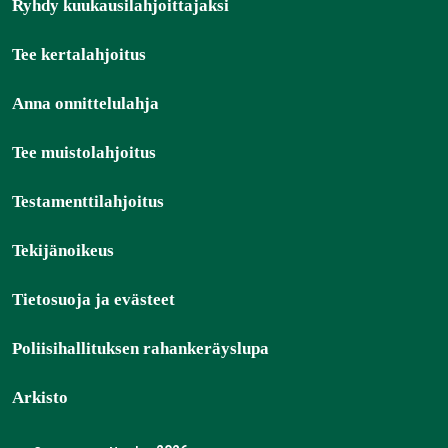
Ryhdy kuukausilahjoittajaksi
Tee kertalahjoitus
Anna onnittelulahja
Tee muistolahjoitus
Testamenttilahjoitus
Tekijänoikeus
Tietosuoja ja evästeet
Poliisihallituksen rahankeräyslupa
Arkisto