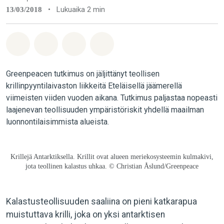
•
Lukuaika 2 min
13/03/2018
Jaa Whatsapp
Jaa Facebook
Jaa Email
Share on Bluesky
Greenpeacen tutkimus on jäljittänyt teollisen
krillinpyyntilaivaston liikkeitä Eteläisellä jäämerellä
viimeisten viiden vuoden aikana. Tutkimus paljastaa nopeasti
laajenevan teollisuuden ympäristöriskit yhdellä maailman
luonnontilaisimmista alueista.
Krillejä Antarktiksella. Krillit ovat alueen meriekosysteemin kulmakivi,
jota teollinen kalastus uhkaa. © Christian Åslund/Greenpeace
Kalastusteollisuuden saaliina on pieni katkarapua
muistuttava krilli, joka on yksi antarktisen