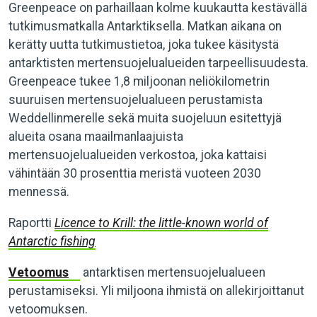
Greenpeace on parhaillaan kolme kuukautta kestävällä
tutkimusmatkalla Antarktiksella. Matkan aikana on
kerätty uutta tutkimustietoa, joka tukee käsitystä
antarktisten mertensuojelualueiden tarpeellisuudesta.
Greenpeace tukee 1,8 miljoonan neliökilometrin
suuruisen mertensuojelualueen perustamista
Weddellinmerelle sekä muita suojeluun esitettyjä
alueita osana maailmanlaajuista
mertensuojelualueiden verkostoa, joka kattaisi
vähintään 30 prosenttia meristä vuoteen 2030
mennessä.
Raportti
Licence to Krill: the little-known world of
Antarctic fishing
Vetoomus
antarktisen mertensuojelualueen
perustamiseksi. Yli miljoona ihmistä on allekirjoittanut
vetoomuksen.