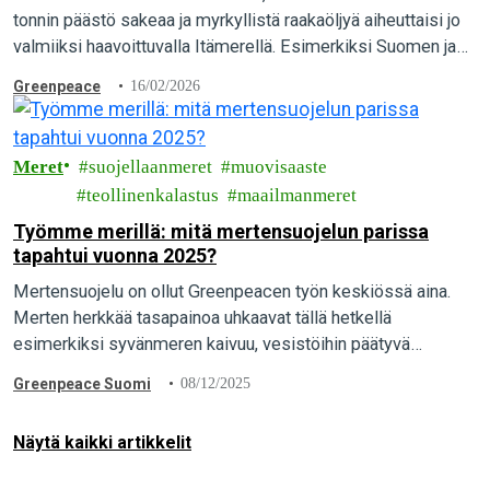
tonnin päästö sakeaa ja myrkyllistä raakaöljyä aiheuttaisi jo
valmiiksi haavoittuvalla Itämerellä. Esimerkiksi Suomen ja
Viron välillä tapahtuva öljyvuoto aiheuttaisi mittavaa vahinkoa
Greenpeace
16/02/2026
lukuisilla luonnonsuojelualueilla ja peittäisi Helsingin ja
Espoo edustat öljyyn.
Meret
suojellaanmeret
muovisaaste
teollinenkalastus
maailmanmeret
Työmme merillä: mitä mertensuojelun parissa
tapahtui vuonna 2025?
Mertensuojelu on ollut Greenpeacen työn keskiössä aina.
Merten herkkää tasapainoa uhkaavat tällä hetkellä
esimerkiksi syvänmeren kaivuu, vesistöihin päätyvä
muovijäte, sekä teollinen kalastus ja eritoten tuhoisa
Greenpeace Suomi
08/12/2025
pohjatroolaus. Mitä näiden aiheiden parissa…
Näytä kaikki artikkelit