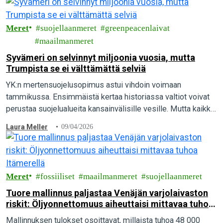
Meret
suojellaanmeret
greenpeacenlaivat
maailmanmeret
Syvämeri on selvinnyt miljoonia vuosia, mutta
Trumpista se ei välttämättä selviä
YK:n mertensuojelusopimus astui vihdoin voimaan
tammikussa. Ensimmäistä kertaa historiassa valtiot voivat
perustaa suojelualueita kansainvälisille vesille. Mutta kaikki
eivät toivo suojelua, siksi on toimittava.
Laura Meller
09/04/2026
Meret
fossiiliset
maailmanmeret
suojellaanmeret
Tuore mallinnus paljastaa Venäjän varjolaivaston
riskit: Öljyonnettomuus aiheuttaisi mittavaa tuhoa
Itämerellä
Mallinnuksen tulokset osoittavat, millaista tuhoa 48 000