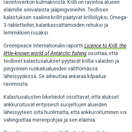
ravintoverkon kulmakivistä. Krilli on ravintoa alueen
eläimille sinivalaista jääpingviineihin. Teollisen
kalastuksen saaliina krillit päätyvät krilliöljyksi, Omega-
3-tabletteihin, kalankasvattamoiden rehuksi ja
lemmikkien ruuaksi.
Greenpeace Internationalin raportti
Licence to Krill: the
little-known world of Antarctic fishing
osoittaa, että
teolliset kalastusalukset pyytävät krilliä valaiden ja
pingviinien ruokailualueiden välittömässä
läheisyydessä. Se aiheuttaa ankaraa kilpailua
ravinnosta.
Kalastusalusten liiketiedot osoittavat, että alukset
ankkuroituvat erityisesti suojeltujen alueiden
läheisyyteen siitä huolimatta, että ankkuroituminen voi
vahingoittaa merenpohjaa ja sen eläimiä.