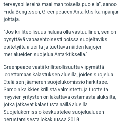
terveyspillereinä maailman toisella puolella”, sanoo
Frida Bengtsson, Greenpeacen Antarktis-kampanjan
johtaja.
“Jos krilliteollisuus haluaa olla vastuullinen, sen on
pysyttävä vapaaehtoisesti poissa suojeltaviksi
esitetyiltä alueilta ja tuettava näiden laajojen
merialueiden suojelua Antarktiksella.”
Greenpeace vaatii krilliteollisuutta viipymättä
lopettamaan kalastuksen alueilla, joiden suojelua
Eteläisen jäämeren suojelukomissio harkitsee.
Samoin kaikkien krillistä valmistettuja tuotteita
myyvien yritysten on lakattava ostamasta aluksilta,
jotka jatkavat kalastusta näillä alueilla.
Suojelukomissio keskustelee suojelualueen
perustamisesta lokakuussa 2018.