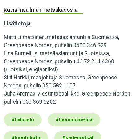
Kuvia maailman metsäkadosta
Lisätietoja:
Matti Liimatainen, metsäasiantuntija Suomessa,
Greenpeace Norden, puhelin 0400 346 329
Lina Burnelius, metsäasiantuntija Ruotsissa,
Greenpeace Norden, puhelin +46 72 214 4360
(ruotsiksi, englanniksi)
Sini Harkki, maajohtaja Suomessa, Greenpeace
Norden, puhelin 050 582 1107
Juha Aromaa, viestintäpäällikkö, Greenpeace Norden,
puhelin 050 369 6202
#
hiilinielu
#
luonnonmetsä
#
luontokato
#
sademetsät