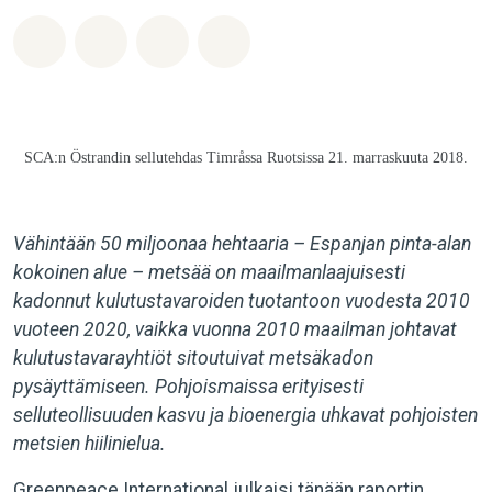
Jaa Whatsapp
Jaa Facebook
Jaa Email
Share on Bluesky
SCA:n Östrandin sellutehdas Timråssa Ruotsissa 21. marraskuuta 2018.
Vähintään 50 miljoonaa hehtaaria – Espanjan pinta-alan
kokoinen alue – metsää on maailmanlaajuisesti
kadonnut kulutustavaroiden tuotantoon vuodesta 2010
vuoteen 2020, vaikka vuonna 2010 maailman johtavat
kulutustavarayhtiöt sitoutuivat metsäkadon
pysäyttämiseen. Pohjoismaissa erityisesti
selluteollisuuden kasvu ja bioenergia uhkavat pohjoisten
metsien hiilinielua.
Greenpeace International julkaisi tänään raportin