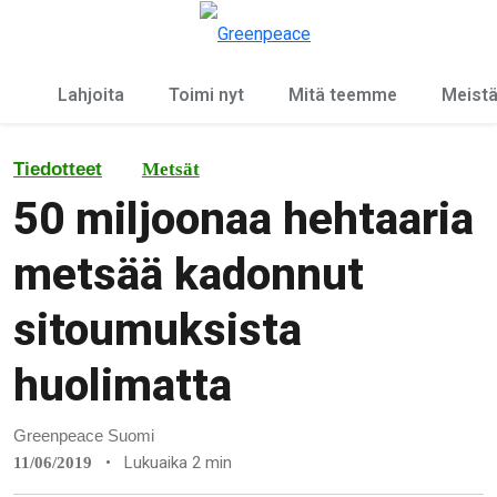
Ky
Valikko
Lahjoita
Toimi nyt
Mitä teemme
Meist
Tiedotteet
Metsät
50 miljoonaa hehtaaria
metsää kadonnut
sitoumuksista
huolimatta
Greenpeace Suomi
•
Lukuaika 2 min
11/06/2019