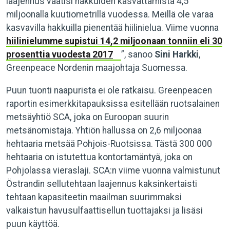
laajennus vaatisi hakkuiden kasvattamista 4,5
miljoonalla kuutiometrillä vuodessa. Meillä ole varaa
kasvavilla hakkuilla pienentää hiilinielua. Viime vuonna
hiilinielumme supistui 14,2 miljoonaan tonniin eli 30
prosenttia vuodesta 2017
”, sanoo
Sini Harkki
,
Greenpeace Nordenin maajohtaja Suomessa.
Puun tuonti naapurista ei ole ratkaisu. Greenpeacen
raportin esimerkkitapauksissa esitellään ruotsalainen
metsäyhtiö SCA, joka on Euroopan suurin
metsänomistaja. Yhtiön hallussa on 2,6 miljoonaa
hehtaaria metsää Pohjois-Ruotsissa. Tästä 300 000
hehtaaria on istutettua kontortamäntyä, joka on
Pohjolassa vieraslaji. SCA:n viime vuonna valmistunut
Östrandin sellutehtaan laajennus kaksinkertaisti
tehtaan kapasiteetin maailman suurimmaksi
valkaistun havusulfaattisellun tuottajaksi ja lisäsi
puun käyttöä.