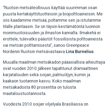
“Ruotsin metsäteollisuus käyttää suurimman osan
puusta kertakäyttötuotteisiin ja biopolttoaineisiin. Me
siis kaadamme metsää, poltamme sen ja istutamme
tilalle plantaasin. Se on täysin kestämätöntä luonnon
monimuotoisuuden ja ilmaston kannalta. Ilmakehä ei
erottele, tulevatko päästöt fossiilisista polttoaineista
vai metsän polttamisesta”, sanoo Greenpeace
Nordenin Ruotsin metsävastaava
Lina Burnelius
.
Muualla maailman metsäkadon pääasiallisia aiheuttajia
ovat vuoden 2010 jälkeen tapahtunut dramaattinen
karjatalouden sekä soijan, palmuöljyn, kumin ja
kaakaon tuotannon kasvu. Koko maailman
metsäkadosta 80 prosenttia on tulosta
maataloustuotannosta.
Vuodesta 2010 soijan viljelyala Brasiliassa on