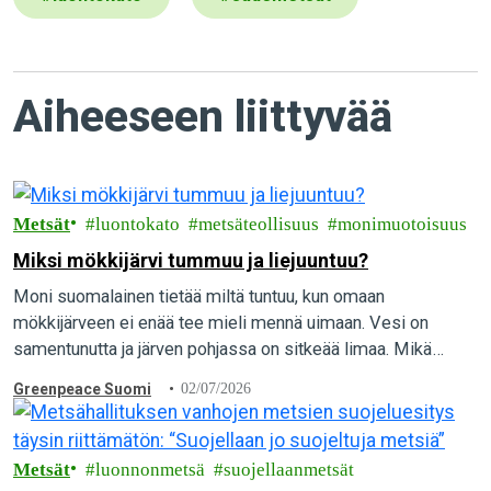
Aiheeseen liittyvää
Metsät
luontokato
metsäteollisuus
monimuotoisuus
Miksi mökkijärvi tummuu ja liejuuntuu?
Moni suomalainen tietää miltä tuntuu, kun omaan
mökkijärveen ei enää tee mieli mennä uimaan. Vesi on
samentunutta ja järven pohjassa on sitkeää limaa. Mikä
aiheuttaa vesien pilaantumista, ja mitä yksittäinen…
Greenpeace Suomi
02/07/2026
Metsät
luonnonmetsä
suojellaanmetsät