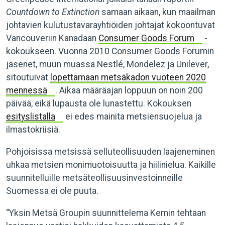
Countdown to Extinction
samaan aikaan, kun maailman
johtavien kulutustavarayhtiöiden johtajat kokoontuvat
Vancouveriin Kanadaan
Consumer Goods Forum
-
kokoukseen. Vuonna 2010 Consumer Goods Forumin
jäsenet, muun muassa Nestlé, Mondelez ja Unilever,
sitoutuivat
lopettamaan metsäkadon vuoteen 2020
mennessä
. Aikaa määräajan loppuun on noin 200
päivää, eikä lupausta ole lunastettu. Kokouksen
esityslistalla
ei edes mainita metsiensuojelua ja
ilmastokriisiä.
Pohjoisissa metsissä selluteollisuuden laajeneminen
uhkaa metsien monimuotoisuutta ja hiilinielua. Kaikille
suunnitelluille metsäteollisuusinvestoinneille
Suomessa ei ole puuta.
“Yksin Metsä Groupin suunnittelema Kemin tehtaan