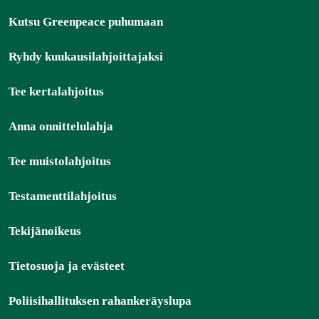
Kutsu Greenpeace puhumaan
Ryhdy kuukausilahjoittajaksi
Tee kertalahjoitus
Anna onnittelulahja
Tee muistolahjoitus
Testamenttilahjoitus
Tekijänoikeus
Tietosuoja ja evästeet
Poliisihallituksen rahankeräyslupa