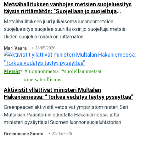
Metsähallituksen vanhojen metsien suojeluesitys
täysin riittämätön: “Suojellaan jo suojeltuja
metsiä”
Metsähallituksen juuri julkaisema luonnonmetsien
suojeluesitys suojelee suurilta osin jo suojeltuja metsiä.
Uuden suojelun määrä on riittämätön.
Mari Vaara
28/05/2026
Metsät
luonnonmetsä
suojellaanmetsät
metsäteollisuus
Aktivistit yllättivät ministeri Multalan
Hakaniemessä: “Törkeä vedätys täytyy pysäyttää”
Greenpeacen aktivistit vetosivat ympäristöministeri Sari
Multalaan Paasitornin edustalla Hakaniemessä, jotta
ministeri pysäyttäisi Suomen luonnonsuojeluhistorian
suurimman vedätyksen ja pelastaisi luonnonmetsät. “Maa- ja
Greenpeace Suomi
25/05/2026
metsätalousministeriön valmistelema törkeä vedätys täytyy