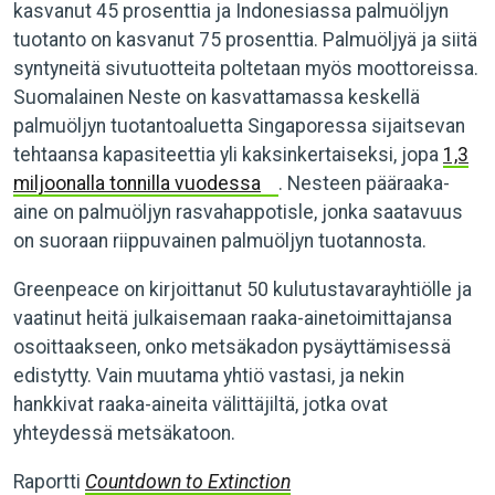
kasvanut 45 prosenttia ja Indonesiassa palmuöljyn
tuotanto on kasvanut 75 prosenttia. Palmuöljyä ja siitä
syntyneitä sivutuotteita poltetaan myös moottoreissa.
Suomalainen Neste on kasvattamassa keskellä
palmuöljyn tuotantoaluetta Singaporessa sijaitsevan
tehtaansa kapasiteettia yli kaksinkertaiseksi, jopa
1,3
miljoonalla tonnilla vuodessa
. Nesteen pääraaka-
aine on palmuöljyn rasvahappotisle, jonka saatavuus
on suoraan riippuvainen palmuöljyn tuotannosta.
Greenpeace on kirjoittanut 50 kulutustavarayhtiölle ja
vaatinut heitä julkaisemaan raaka-ainetoimittajansa
osoittaakseen, onko metsäkadon pysäyttämisessä
edistytty. Vain muutama yhtiö vastasi, ja nekin
hankkivat raaka-aineita välittäjiltä, jotka ovat
yhteydessä metsäkatoon.
Raportti
Countdown to Extinction