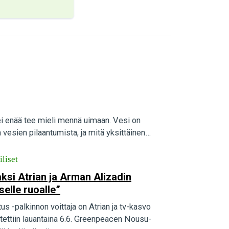
ei enää tee mieli mennä uimaan. Vesi on
 vesien pilaantumista, ja mitä yksittäinen…
iliset
aksi Atrian ja Arman Alizadin
elle ruoalle”
-palkinnon voittaja on Atrian ja tv-kasvo
stettiin lauantaina 6.6. Greenpeacen Nousu-