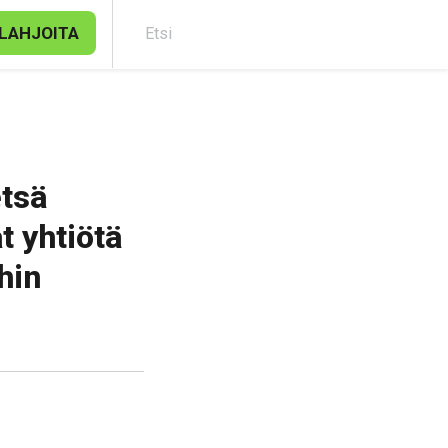
LAHJOITA
Etsi
etsä
t yhtiötä
hin