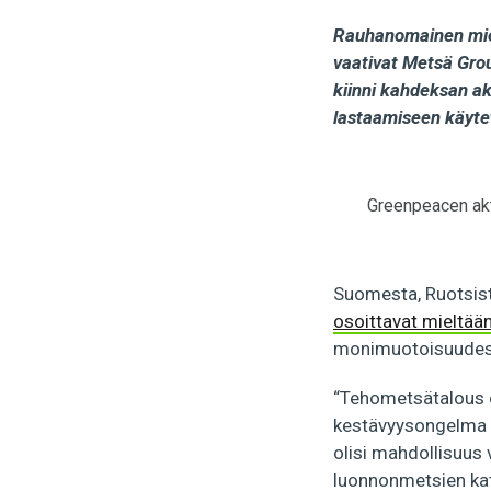
Rauhanomainen miel
vaativat Metsä Grou
kiinni kahdeksan akti
lastaamiseen käytett
Greenpeacen akt
Suomesta, Ruotsist
osoittavat mieltään
monimuotoisuudest
“Tehometsätalous o
kestävyysongelma ei
olisi mahdollisuus 
luonnonmetsien kat