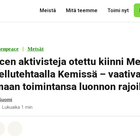
Meistä
Mitä teemme
Toimi nyt
|
enpeace
Metsät
en aktivisteja otettu kiinni M
ellutehtaalla Kemissä – vaativa
aan toimintansa luonnon rajoi
Suomi
Lukuaika 1 min
pp
acebook
Jaa Email
Share on Bluesky