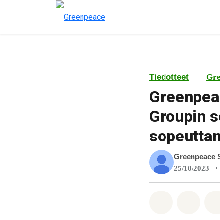
Tiedotteet
Gre
Greenpeac
Groupin s
sopeuttam
Greenpeace 
•
25/10/2023
Jaa Whatsa
Jaa F