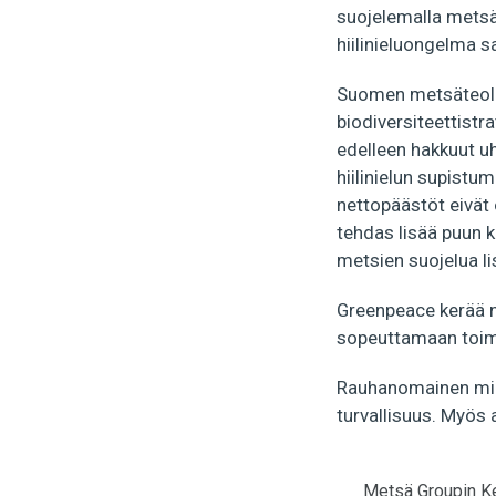
suojelemalla metsä
hiilinieluongelma 
Suomen metsäteolli
biodiversiteettistr
edelleen hakkuut uh
hiilinielun supist
nettopäästöt eivät
tehdas lisää puun k
metsien suojelua li
Greenpeace kerää 
sopeuttamaan toimi
Rauhanomainen miele
turvallisuus. Myös a
Metsä Groupin Kem