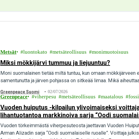
Metsät
luontokato
metsäteollisuus
monimuotoisuus
Miksi mökkijärvi tummuu ja liejuuntuu?
Moni suomalainen tietää miltä tuntuu, kun omaan mökkijärveen 
samentunutta ja järven pohjassa on sitkeää limaa. Mikä aiheuttaa
Greenpeace Suomi
02/07/2026
Greenpeace
viherpesu
metsäteollisuus
maatalous
fossi
Vuoden huiputus -kilpailun ylivoimaiseksi voittaj
lihantuotantoa markkinoiva sarja “Oodi suomalais
Vuoden törkeimmästä viherpesuteosta jaettavan Vuoden Huiputus 
Arman Alizadin sarja “Oodi suomalaiselle ruoalle”. Voittaja julki