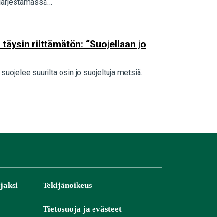
 järjestämässä…
täysin riittämätön: “Suojellaan jo
uojelee suurilta osin jo suojeltuja metsiä.
jaksi
Tekijänoikeus
Tietosuoja ja evästeet