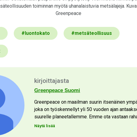
äteollisuuden toiminnan myötä uhanalaistuvia metsälajeja. Kuva
Greenpeace
#
luontokato
#
metsäteollisuus
t
kirjoittajasta
Greenpeace Suomi
Greenpeace on maailman suurin itsenäinen ympär
joka on työskennellyt yli 50 vuoden ajan antaak
suurelle planeetallemme. Emme ota vastaan rahaa
Näytä lisää