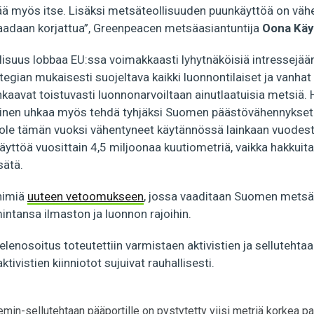
ä myös itse. Lisäksi metsäteollisuuden puunkäyttöä on vähe
saadaan korjattua”, Greenpeacen metsäasiantuntija
Oona Kä
suus lobbaa EU:ssa voimakkaasti lyhytnäköisiä intressejää
ategian mukaisesti suojeltava kaikki luonnontilaiset ja vanha
kaavat toistuvasti luonnonarvoiltaan ainutlaatuisia metsiä. 
uminen uhkaa myös tehdä tyhjäksi Suomen päästövähennykse
 ole tämän vuoksi vähentyneet käytännössä lainkaan vuodes
äyttöä vuosittain 4,5 miljoonaa kuutiometriä, vaikka hakkuita 
sätä.
nimiä
uuteen vetoomukseen
, jossa vaaditaan Suomen metsä
ntansa ilmaston ja luonnon rajoihin.
nosoitus toteutettiin varmistaen aktivistien ja sellutehtaa
ktivistien kiinniotot sujuivat rauhallisesti.
in-sellutehtaan pääportille on pystytetty viisi metriä korkea pa