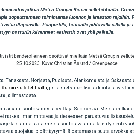
enosoitus jatkuu Metsä Groupin Kemin sellutehtaalla. Greenp
pia sopeuttamaan toimintansa luonnon ja ilmaston rajoihin. Po
vistia iltapäivällä. Pääportilla, tehtaalle johtavalla sillalla ja
yyn nosturiin kiivenneet aktivistit ovat yhä paikalla.
ivistit banderolleineen osoittivat mieltään Metsä Groupin sellut
25.10.2023. Kuva: Christian Åslund / Greenpeace
a, Tanskasta, Norjasta, Puolasta, Alankomaista ja Saksast
 Kemin sellutehtaalla
, jotta metsäteollisuus kantaisi vastu
a ja ilmastosta.
n suurin luontokadon aiheuttaja Suomessa. Metsäteollisuu
 ratkea ilman mittavaa ja tieteeseen perustuvaa lisäsuojelu
varjella suomalaista metsäluontoa vaatimalla erityisesti van
tavaa suojelua, pidättäytymällä ostamasta puuta arvokkaist