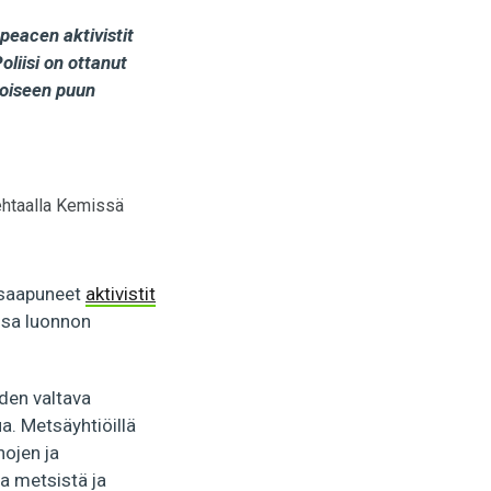
eacen aktivistit
liisi on ottanut
 toiseen puun
ehtaalla Kemissä
a saapuneet
aktivistit
unsa luonnon
den valtava
a. Metsäyhtiöillä
hojen ja
a metsistä ja