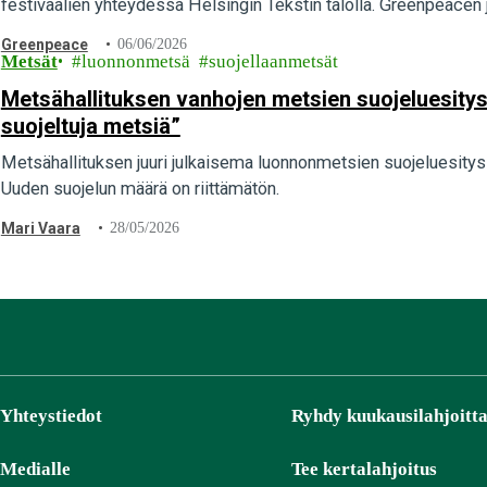
festivaalien yhteydessä Helsingin Tekstin talolla. Greenpeacen
Greenpeace
06/06/2026
Metsät
luonnonmetsä
suojellaanmetsät
Metsähallituksen vanhojen metsien suojeluesitys 
suojeltuja metsiä”
Metsähallituksen juuri julkaisema luonnonmetsien suojeluesitys s
Uuden suojelun määrä on riittämätön.
Mari Vaara
28/05/2026
Yhteystiedot
Ryhdy kuukausilahjoitta
Medialle
Tee kertalahjoitus