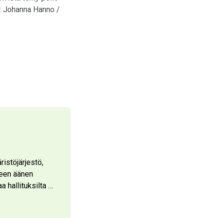
: Johanna Hanno /
istöjärjestö,
seen äänen
 hallituksilta
…