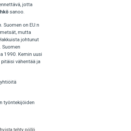
nnettävä, jotta
yhkö
sanoo.
n. Suomen on EU:n
t metsät, mutta
Hakkuista johtunut
t. Suomen
ta 1990. Kemin uusi
pitäisi vähentää ja
yhtiöitä
n työntekijöiden
hvista tehty pöllö