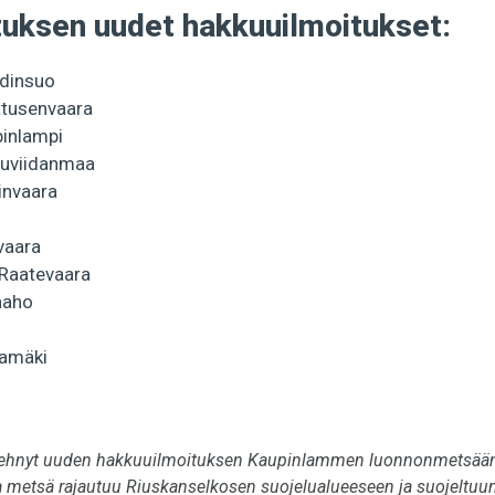
tuksen uudet hakkuuilmoitukset:
dinsuo
tusenvaara
inlampi
huviidanmaa
invaara
vaara
-Raatevaara
naho
kamäki
 tehnyt uuden hakkuuilmoituksen Kaupinlammen luonnonmetsää
 metsä rajautuu Riuskanselkosen suojelualueeseen ja suojeltuu