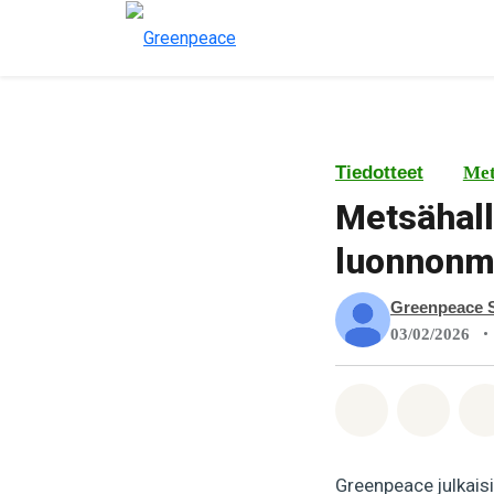
Tiedotteet
Met
Metsähall
luonnonm
Greenpeace 
•
03/02/2026
Jaa Whatsa
Jaa F
Greenpeace julkaisi