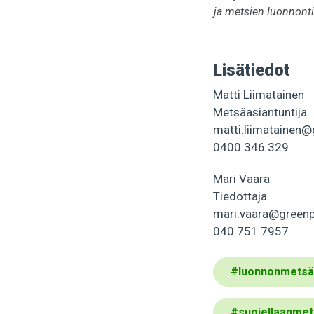
ja metsien luonnonti
Lisätiedot
Matti Liimatainen
Metsäasiantuntija
matti.liimatainen
0400 346 329
Mari Vaara
Tiedottaja
mari.vaara@green
040 751 7957
#
luonnonmetsä
#
suojellaanmet