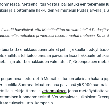
nnonmetsää. Metsähallitus vastasi paljastukseen tekemällä 
ksia ja aloittamalla hakkuiden valmistelun Pudasjärvellä ja
ävahdit havaitsivat, että Metsähallitus on valmistellut Pudasj
auraamalla metsätien ja viemällä hakkuunauhat metsään. Kuva: M
itäisi laittaa hakkuusuunnitelmat jäihin ja kuulla tiedeyhteis
etsähallitus tehtailee parissa päivässä lisää hakkuuilmoituks
tsiin ja aloittaa hakkuiden valmistelut”, Greenpeacen mets
.
 perjantaina tiedon, että Metsähallitus on aikeissa hakata j
ri puolilla Suomea. Muutamassa päivässä yli 9000 suomalai
ille allekirjoittamalla
vetoomuksen
, jossa metsäyhtiöitä v
staminen luonnonmetsistä. Vetoomuksen julkaisivat Greenp
olteta tulevaisuutta -kampanja.