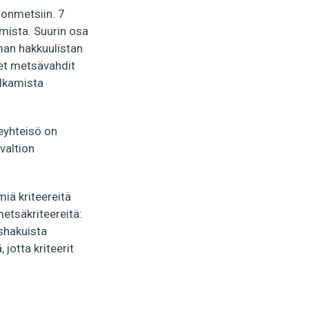
nonmetsiin. 7
amista. Suurin osa
man hakkuulistan
et metsävahdit
alkamista
deyhteisö on
valtion
iä kriteereitä
metsäkriteereitä:
ushakuista
 jotta kriteerit