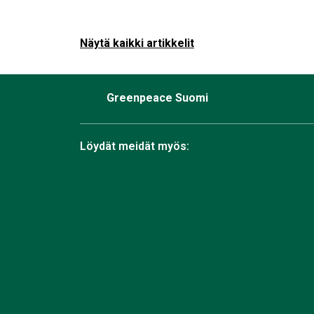
Näytä kaikki artikkelit
Greenpeace Suomi
Löydät meidät myös:
Facebook
Bluesky
Instagram
TikTok
YouTube
Linkedin
RSS