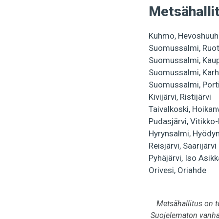
Metsähalli
Kuhmo, Hevoshuuh
Suomussalmi, Ruot
Suomussalmi, Kaup
Suomussalmi, Kar
Suomussalmi, Port
Kivijärvi, Ristijärvi
Taivalkoski, Hoikan
Pudasjärvi, Vitikko
Hyrynsalmi, Hyödy
Reisjärvi, Saarijärvi
Pyhäjärvi, Iso Asik
Orivesi, Oriahde
Metsähallitus on
Suojelematon vanha