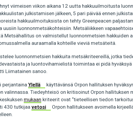
hnyt viimeisen viikon aikana 12 uutta hakkuuilmoitusta luon
akkuulistan julkistamisen jälkeen, 5 pari päivää ennen julkist
uoreista hakkuuilmoituksista on tehty Greenpeacen paljasta
a uusiin luonnonmetsäkohteisiin. Metsäliikkeen vapaaehtois
ttä Metsähallitus on valmistellut luonnonmetsien hakkuiden 
omussalmella auraamalla kohteille vieviä metsäteitä.
stelee luonnonmetsien hakkuita metsäkriteereillä, jotka tie
devastaista ja luontovihamielistä toimintaa ei pidä hyväksyä 
atti Liimatainen sanoo.
i perjantaina
Ylellä
käyttävänsä Orpon hallituksen hyväksym
n valinnassa. Tiedeyhteisö on kritisoinut Orpon hallituksen 
keskuksen
mukaan
kriteerit ovat “tieteellisen tiedon tarkoit
äti 430 tutkijaa
vetosi
Orpon hallitukseen avoimella kirjeellä,
lleen.