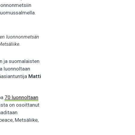
luonnonmetsiin
 Suomussalmella.
ärven luonnonmetsän
etsäliike.
ön ja suomalaisten
ia luonnoltaan
äasiantuntija
Matti
opa
70 luonnoltaan
sta on osoittanut
aaditaan
eace, Metsäliike,