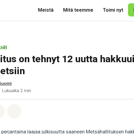
Meistä
Mitä teemme
Toimi nyt
sät
itus on tehnyt 12 uutta hakkuu
etsiin
Suomi
Lukuaika 2 min
pp
acebook
Jaa Email
Share on Bluesky
 perjantaina laajaa julkisuutta saaneen Metsähallituksen hakk