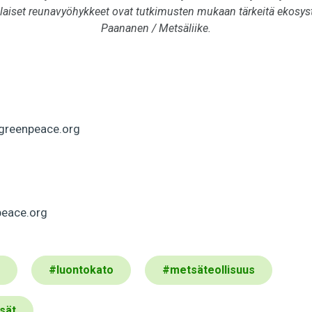
laiset reunavyöhykkeet ovat tutkimusten mukaan tärkeitä ekosys
Paananen / Metsäliike.
@greenpeace.org
peace.org
#
luontokato
#
metsäteollisuus
sät