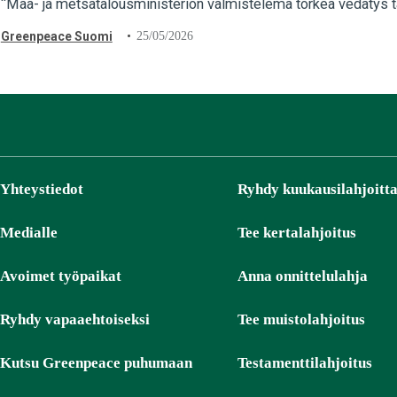
“Maa- ja metsätalousministeriön valmistelema törkeä vedätys tä
Multalalla…
Greenpeace Suomi
25/05/2026
Yhteystiedot
Ryhdy kuukausilahjoitta
Medialle
Tee kertalahjoitus
Avoimet työpaikat
Anna onnittelulahja
Ryhdy vapaaehtoiseksi
Tee muistolahjoitus
Kutsu Greenpeace puhumaan
Testamenttilahjoitus