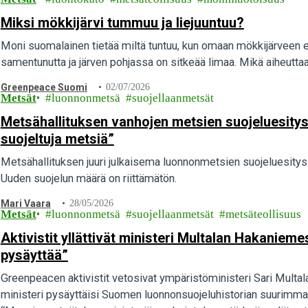
Miksi mökkijärvi tummuu ja liejuuntuu?
Moni suomalainen tietää miltä tuntuu, kun omaan mökkijärveen 
samentunutta ja järven pohjassa on sitkeää limaa. Mikä aiheuttaa
Greenpeace Suomi
02/07/2026
Metsät
luonnonmetsä
suojellaanmetsät
Metsähallituksen vanhojen metsien suojeluesitys 
suojeltuja metsiä”
Metsähallituksen juuri julkaisema luonnonmetsien suojeluesitys s
Uuden suojelun määrä on riittämätön.
Mari Vaara
28/05/2026
Metsät
luonnonmetsä
suojellaanmetsät
metsäteollisuus
Aktivistit yllättivät ministeri Multalan Hakaniem
pysäyttää”
Greenpeacen aktivistit vetosivat ympäristöministeri Sari Multal
ministeri pysäyttäisi Suomen luonnonsuojeluhistorian suurimma