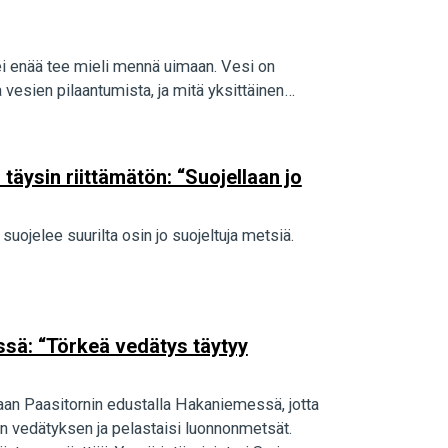
ei enää tee mieli mennä uimaan. Vesi on
 vesien pilaantumista, ja mitä yksittäinen…
täysin riittämätön: “Suojellaan jo
uojelee suurilta osin jo suojeltuja metsiä.
essä: “Törkeä vedätys täytyy
aan Paasitornin edustalla Hakaniemessä, jotta
n vedätyksen ja pelastaisi luonnonmetsät.