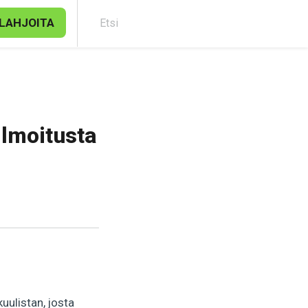
LAHJOITA
Etsi
ilmoitusta
uulistan, josta