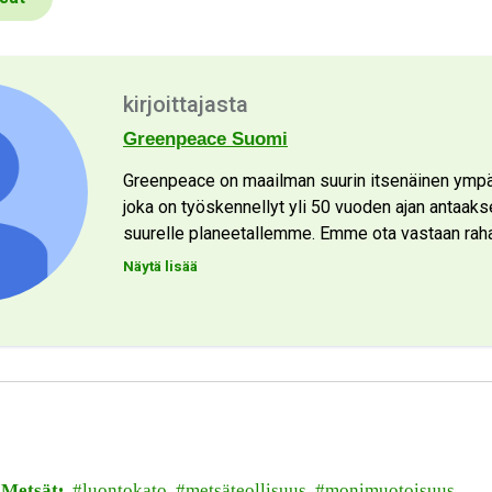
kirjoittajasta
Greenpeace Suomi
Greenpeace on maailman suurin itsenäinen ympär
joka on työskennellyt yli 50 vuoden ajan antaak
suurelle planeetallemme. Emme ota vastaan rahaa
Näytä lisää
Metsät
luontokato
metsäteollisuus
monimuotoisuus