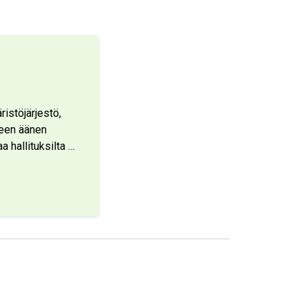
istöjärjestö,
seen äänen
 hallituksilta
…