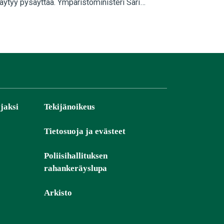
ytyy pysäyttää. Ympäristöministeri Sari
jaksi
Tekijänoikeus
Tietosuoja ja evästeet
Poliisihallituksen
rahankeräyslupa
Arkisto