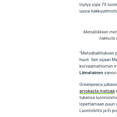
löytyy jopa 70 luo
uusia hakkuuilmoitu
Metsäliikkeen mets
hakkuita 
“Metsähallituksen p
huoli. Sen sijaan M
korvaamattomiin me
Liimatainen
sanoo
Greenpeace julkaisi
arvokasta metsää
e
tukensa luonnonmets
lopettamaan puun o
Luontoliitto ja Ei p