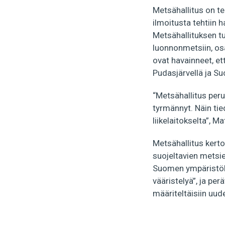
Metsähallitus on te
ilmoitusta tehtiin h
Metsähallituksen t
luonnonmetsiin, os
ovat havainneet, e
Pudasjärvellä ja Su
“Metsähallitus peru
tyrmännyt. Näin tie
liikelaitokselta”, M
Metsähallitus kerto
suojeltavien metsie
Suomen ympäristö
vääristelyä”, ja per
määriteltäisiin uude