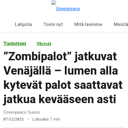
Ky
Valikko
Lahjoita
Toimi nyt
Mitä teemme
Meist
Tiedotteet
Metsät
”Zombipalot” jatkuvat
Venäjällä – lumen alla
kytevät palot saattavat
jatkua kevääseen asti
Greenpeace Suomi
•
Lukuaika 1 min
07/12/2021