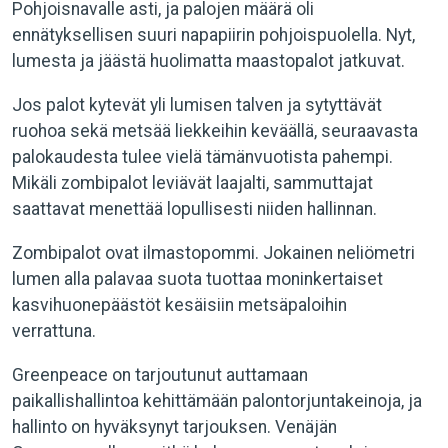
Pohjoisnavalle asti, ja palojen määrä oli
ennätyksellisen suuri napapiirin pohjoispuolella. Nyt,
lumesta ja jäästä huolimatta maastopalot jatkuvat.
Jos palot kytevät yli lumisen talven ja sytyttävät
ruohoa sekä metsää liekkeihin keväällä, seuraavasta
palokaudesta tulee vielä tämänvuotista pahempi.
Mikäli zombipalot leviävät laajalti, sammuttajat
saattavat menettää lopullisesti niiden hallinnan.
Zombipalot ovat ilmastopommi. Jokainen neliömetri
lumen alla palavaa suota tuottaa moninkertaiset
kasvihuonepäästöt kesäisiin metsäpaloihin
verrattuna.
Greenpeace on tarjoutunut auttamaan
paikallishallintoa kehittämään palontorjuntakeinoja, ja
hallinto on hyväksynyt tarjouksen. Venäjän