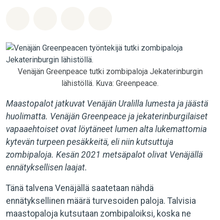
Jaa Whatsapp
Jaa Facebook
Jaa Email
Share on Bluesky
Venäjän Greenpeace tutki zombipaloja Jekaterinburgin
lähistöllä. Kuva: Greenpeace.
Maastopalot jatkuvat Venäjän Uralilla lumesta ja jäästä
huolimatta. Venäjän Greenpeace ja jekaterinburgilaiset
vapaaehtoiset ovat löytäneet lumen alta lukemattomia
kytevän turpeen pesäkkeitä, eli niin kutsuttuja
zombipaloja. Kesän 2021 metsäpalot olivat Venäjällä
ennätyksellisen laajat.
Tänä talvena Venäjällä saatetaan nähdä
ennätyksellinen määrä turvesoiden paloja. Talvisia
maastopaloja kutsutaan zombipaloiksi, koska ne