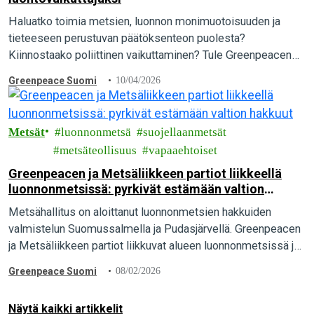
Haluatko toimia metsien, luonnon monimuotoisuuden ja
tieteeseen perustuvan päätöksenteon puolesta?
Kiinnostaako poliittinen vaikuttaminen? Tule Greenpeacen
luontovaikuttajaksi!
Greenpeace Suomi
10/04/2026
Metsät
luonnonmetsä
suojellaanmetsät
metsäteollisuus
vapaaehtoiset
Greenpeacen ja Metsäliikkeen partiot liikkeellä
luonnonmetsissä: pyrkivät estämään valtion
hakkuut
Metsähallitus on aloittanut luonnonmetsien hakkuiden
valmistelun Suomussalmella ja Pudasjärvellä. Greenpeacen
ja Metsäliikkeen partiot liikkuvat alueen luonnonmetsissä ja
pyrkivät estämään hakkuiden alkamisen. Yli 11 000
Greenpeace Suomi
08/02/2026
suomalaista on allekirjoittanut hätävetoomuksen.
Näytä kaikki artikkelit