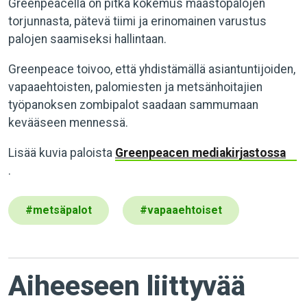
Greenpeacella on pitkä kokemus maastopalojen
torjunnasta, pätevä tiimi ja erinomainen varustus
palojen saamiseksi hallintaan.
Greenpeace toivoo, että yhdistämällä asiantuntijoiden,
vapaaehtoisten, palomiesten ja metsänhoitajien
työpanoksen zombipalot saadaan sammumaan
kevääseen mennessä.
Lisää kuvia paloista
Greenpeacen mediakirjastossa
.
#
metsäpalot
#
vapaaehtoiset
Aiheeseen liittyvää