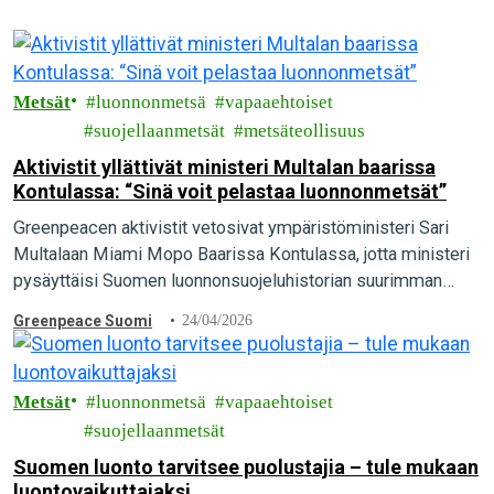
Metsät
luonnonmetsä
vapaaehtoiset
suojellaanmetsät
metsäteollisuus
Aktivistit yllättivät ministeri Multalan baarissa
Kontulassa: “Sinä voit pelastaa luonnonmetsät”
Greenpeacen aktivistit vetosivat ympäristöministeri Sari
Multalaan Miami Mopo Baarissa Kontulassa, jotta ministeri
pysäyttäisi Suomen luonnonsuojeluhistorian suurimman
vedätyksen ja pelastaisi luonnonmetsät. Tilassa järjestettiin
Greenpeace Suomi
24/04/2026
keskustelutilaisuus, johon ministeri Multala osallistui.
“Kulissien takana valmistellaan…
Metsät
luonnonmetsä
vapaaehtoiset
suojellaanmetsät
Suomen luonto tarvitsee puolustajia – tule mukaan
luontovaikuttajaksi