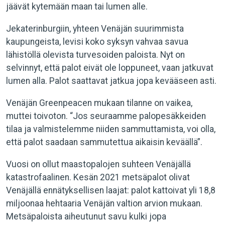
jäävät kytemään maan tai lumen alle.
Jekaterinburgiin, yhteen Venäjän suurimmista
kaupungeista, levisi koko syksyn vahvaa savua
lähistöllä olevista turvesoiden paloista. Nyt on
selvinnyt, että palot eivät ole loppuneet, vaan jatkuvat
lumen alla. Palot saattavat jatkua jopa kevääseen asti.
Venäjän Greenpeacen mukaan tilanne on vaikea,
muttei toivoton. “Jos seuraamme palopesäkkeiden
tilaa ja valmistelemme niiden sammuttamista, voi olla,
että palot saadaan sammutettua aikaisin keväällä”.
Vuosi on ollut maastopalojen suhteen Venäjällä
katastrofaalinen. Kesän 2021 metsäpalot olivat
Venäjällä ennätyksellisen laajat: palot kattoivat yli 18,8
miljoonaa hehtaaria Venäjän valtion arvion mukaan.
Metsäpaloista aiheutunut savu kulki jopa