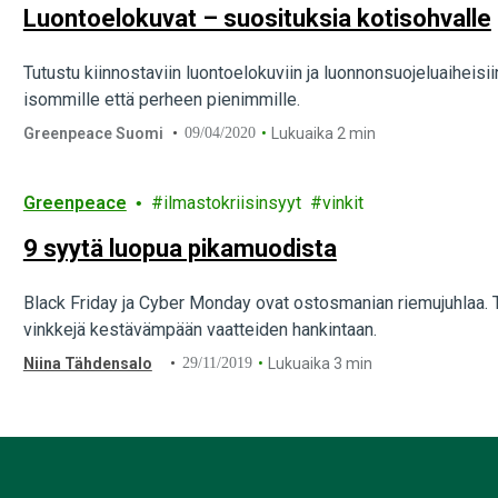
Luontoelokuvat – suosituksia kotisohvalle
Tutustu kiinnostaviin luontoelokuviin ja luonnonsuojeluaiheisi
isommille että perheen pienimmille.
Greenpeace Suomi
09/04/2020
Lukuaika 2 min
Greenpeace
ilmastokriisinsyyt
vinkit
9 syytä luopua pikamuodista
Black Friday ja Cyber Monday ovat ostosmanian riemujuhlaa. 
vinkkejä kestävämpään vaatteiden hankintaan.
Niina Tähdensalo
29/11/2019
Lukuaika 3 min