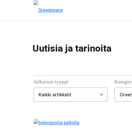
Uutisia ja tarinoita
Julkaisun tyyppi
Kategor
Filter posts
Filtered results