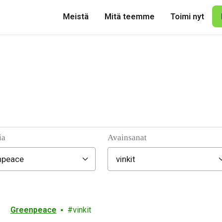
Meistä
Mitä teemme
Toimi nyt
ia
Avainsanat
Greenpeace
vinkit