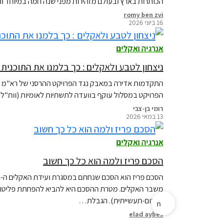
הכותרות בארץ ובעולם מזהירות מפני שנה חמה במיוחד ו
romy ben zvi
16 ביוני 2026
אנרגיה ואקלים
ניצחון לטבע ולאקלים : כך בלמנו את התוכנית
התקדמות אדירה במאבק נגד הפרויקט ההרסני של רא"מ לכ
הפרויקט במסלול עוקף בוועדה לתשתיות לאומיות (וות"ל),
רומי בן-צבי
13 במאי 2026
אנרגיה ואקלים
הסכם פריז ולמה הוא כל כך חשוב
הטרום-תעשייתית). הגבלת…
n
elad aybes
e