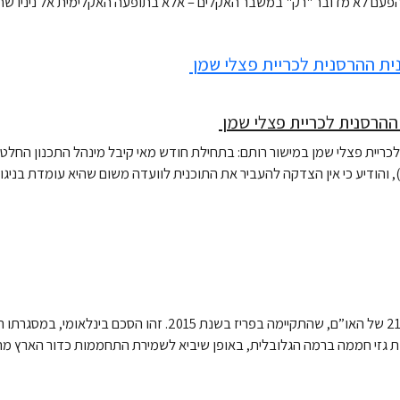
הפעם לא מדובר "רק" במשבר האקלים – אלא בתופעה האקלימית אל ניניו ש
 ההרסנית לכריית פצלי שמן
ריית פצלי שמן במישור רותם: בתחילת חודש מאי קיבל מינהל התכנון החלט
 והודיע כי אין הצדקה להעביר את התוכנית לוועדה משום שהיא עומדת בניגו
הסכם פריז הוא הסכם שנחתם במסגרת ועידת האקלים ה-21 של האו”ם, ש