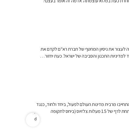
חוזרת כעת במלוא עוצמתה. אז מה זה אומר בעצם?
l
s
l
e
s
u
o
ה לעצור את ניסיון המחטף של חברת רא"ם לקדם את
r
ד למדיניות התכנון והסביבה של ישראל. כעת יחזור…
a
c
s
u
o
i
v
התקיימה בפריז בשנת 2015. זהו הסכם בינלאומי, במסגרתו התחייבו מרבית מדינות העולם לפעול, ביחד ולחוד, כנגד
e
משבר האקלים. מטרת ההסכם היא להביא להפחתת פליטות גזי חממה ברמה הגלובלית, באופן שיביא לשמירת התחממות כדור הארץ מתחת לרף של 1.5 מעלות צלזיוס (ביחס לתקופה
r
p