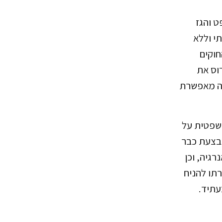
 והגז
י וללא
חוקים
וס את
נה מאפשרת
משפטית על
בצעת כבר
גיה, וכן
רתו להניח
עתיד.