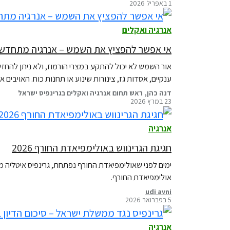
1 באפריל 2026
x
t
אנרגיה ואקלים
c
a
אי אפשר להפציץ את השמש – אנרגיה מתחדשת 
r
אור השמש לא יכול להתקע במצרי הורמוז, ולא ניתן להחז
o
ענקיים, אסדות גז, צינורות שינוע או תחנות כוח. האויבים
u
דנה כהן, ראש תחום אנרגיה ואקלים בגרינפיס ישראל
s
23 במרץ 2026
e
l
אנרגיה
s
l
חגיגת הגרינווש באולימפיאדת החורף 2026
i
d
אולימפיאדת החורף.
e
udi avni
5 בפברואר 2026
אנרגיה