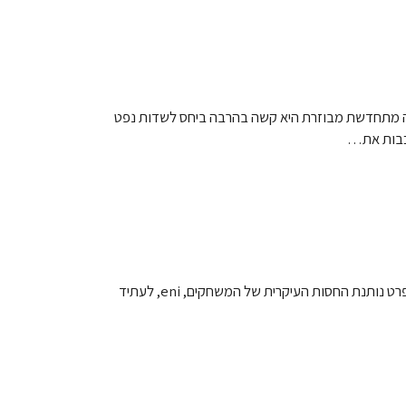
רגיה מתחדשת מבוזרת היא קשה בהרבה ביחס לשדות נפט
 לכבות את…
ימים לפני שאולימפיאדת החורף נפתחת, גרינפיס איטליה משחררים סרטון נוקב שמטרתו לחשוף את האיום שמציבים דלקים מאובנים, ובפרט נותנת החסות העיקרית של המשחקים, eni, לעתיד