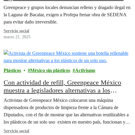
laguna de Bacalar por la Sedena
Greenpeace y grupos locales denuncian relleno y dragado ilegal en
la Laguna de Bacalar, exigen a Profepa frenar obra de SEDENA
para evitar daño irreversible.
Servicio social
marzo 21, 2025
Plásticos
México sin plásticos
Activismo
Con actividad de refill, Greenpeace México
muestra a legisladores alternativas a los
envases plásticos
Activistas de Greenpeace México colocaron una máquina
dispensadora de productos de limpieza frente a la Cámara de
Diputados, con el fin de mostrar que las alternativas reutilizables a
los plásticos de un solo uso existen en nuestro país, funcionan y
tienen un enorme potencial para reducir la generación de residuos,
Servicio social