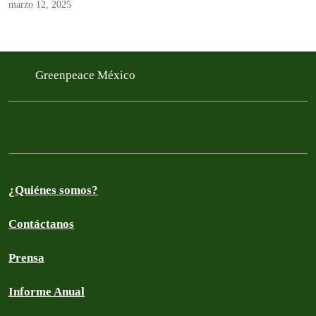
de ahí la importancia de…
marzo 12, 2025
Greenpeace México
¿Quiénes somos?
Contáctanos
Prensa
Informe Anual