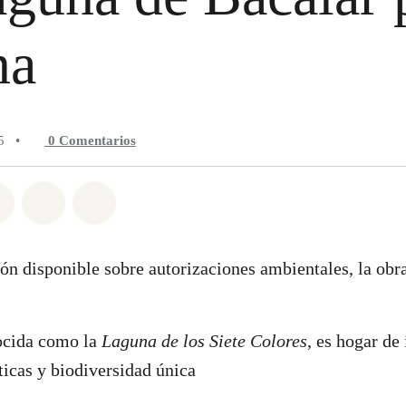
na
5
•
0
Comentarios
n Whatsapp
tir en Facebook
Compartir en Twitter
Compartir vía Email
Share on Bluesky
ón disponible sobre autorizaciones ambientales, la ob
cida como la
Laguna de los Siete Colores
, es hogar de
ticas y biodiversidad única