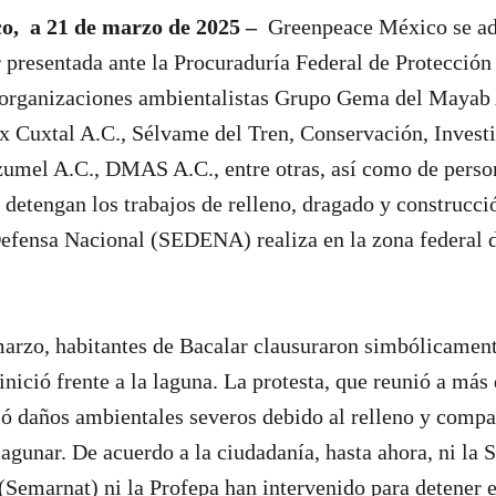
o, a 21 de marzo de 2025 –
Greenpeace México se adh
presentada ante la Procuraduría Federal de Protección
s organizaciones ambientalistas Grupo Gema del Mayab
 Cuxtal A.C., Sélvame del Tren, Conservación, Invest
umel A.C., DMAS A.C., entre otras, así como de person
e detengan los trabajos de relleno, dragado y construcci
Defensa Nacional (SEDENA) realiza en la zona federal d
arzo, habitantes de Bacalar clausuraron simbólicament
inició frente a la laguna. La protesta, que reunió a más
ó daños ambientales severos debido al relleno y compa
lagunar. De acuerdo a la ciudadanía, hasta ahora, ni la 
emarnat) ni la Profepa han intervenido para detener e