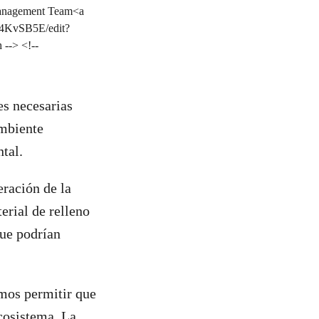
es necesarias
Ambiente
tal.
eración de la
erial de relleno
que podrían
mos permitir que
ecosistema. La