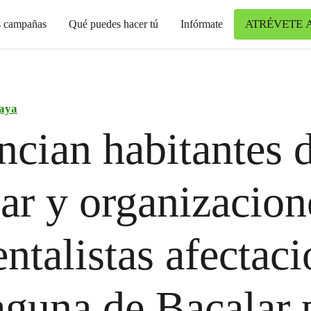
ATRÉVETE 
s campañas
Qué puedes hacer tú
Infórmate
aya
cian habitantes 
ar y organizacion
ntalistas afectac
laguna de Bacalar 