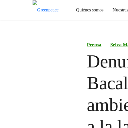
Quiénes somos
Nuestra
Prensa
Selva M
Denun
Bacal
ambie
a la 