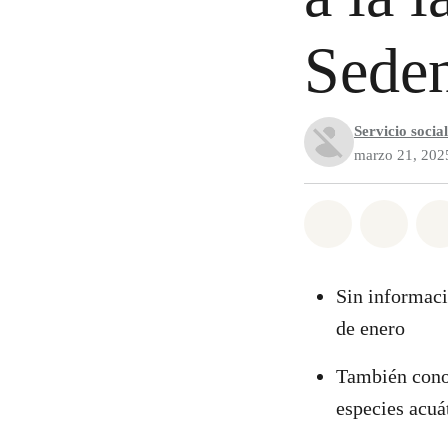
Sede
Servicio social
marzo 21, 202
Compartir e
Compar
Sin informaci
de enero
También cono
especies acuá