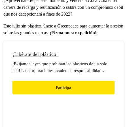
¿Aprovechará Pepsi este momento y vencerá a Coca-Cola en la
carrera de recarga y reutilización o saldrá con un compromiso débil
que nos decepcionará a fines de 2022?
Este julio sin plástico, únete a Greenpeace para aumentar la presión
sobre las grandes marcas.
¡Firma nuestra petición!
¡Libérate del plástico!
¡Exijamos leyes que prohiban los plásticos de un solo
uso! Las corporaciones evaden su responsabilidad
porque no existe un marco que las regule.
Desplastifiquemos México.
Participa