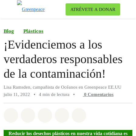
Ca
ATRÉVETE A DONAR
Menú
Blog
Plásticos
¡Evidenciemos a los
verdaderos responsables
de la contaminación!
Lisa Ramsden, campañista de Océanos en Greenpeace EE.UU
julio 11, 2022
•
4 min de lectura
•
0
Comentarios
Compartir en Whatsapp
Compartir en Facebook
Compartir en Twitter
Compartir vía Email
Share on Bluesky
Reducir los desechos plásticos en nuestra vida cotidiana es